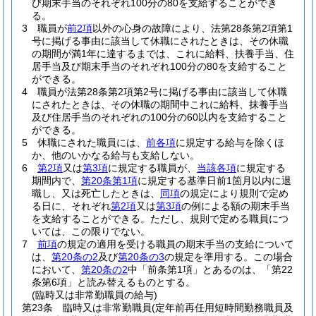
び期末手当のそれぞれ100分の80を支給することができ
る。
3
職員が
前2項
以外の心身の故障により、法第28条第2項第1
号に掲げる事由に該当して休職にされたときは、その休職
の期間が満1年に達するまでは、これに給料、扶養手当、住
居手当及び期末手当のそれぞれ100分の80を支給すること
ができる。
4
職員が法第28条第2項第2号に掲げる事由に該当して休職
にされたときは、その休職の期間中これに給料、抹養手当
及び住居手当のそれぞれの100分の60以内を支給すること
ができる。
5
休職にされた職員には、
前各項
に規定する給与を除くほ
か、他のいかなる給与も支給しない。
6
第2項
又は
第3項
に規定する職員が、
当該各項
に規定する
期間内で、
第20条第1項
に規定する基準日前1箇月以内に退
職し、又は死亡したときは、
同項
の規定により規則で定め
る日に、それぞれ
第2項
又は
第3項
の例による額の期末手当
を支給することができる。
ただし、規則で定める職員につ
いては、この限りでない。
7
前項
の規定の適用を受ける職員の期末手当の支給について
は、
第20条の2
及び
第20条の3
の規定を準用する。
この場合
において、
第20条の2
中「前条第1項」とあるのは、「第22
条第6項」と読み替えるものとする。
(臨時又は非常勤職員の給与)
第23条
臨時又は非常勤職員
(定年前再任用短時間勤務職員及