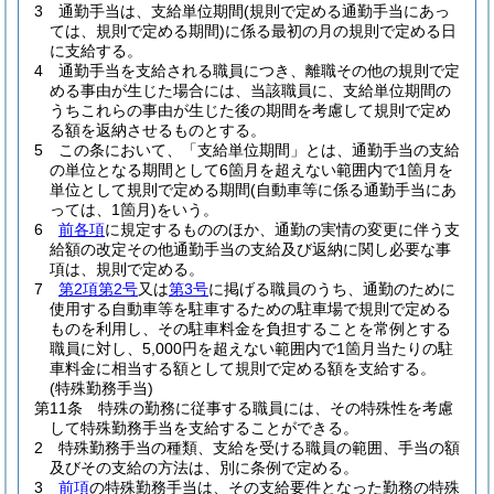
3
通勤手当は、支給単位期間
(規則で定める通勤手当にあっ
ては、規則で定める期間)
に係る最初の月の規則で定める日
に支給する。
4
通勤手当を支給される職員につき、離職その他の規則で定
める事由が生じた場合には、当該職員に、支給単位期間の
うちこれらの事由が生じた後の期間を考慮して規則で定め
る額を返納させるものとする。
5
この条において、「支給単位期間」とは、通勤手当の支給
の単位となる期間として6箇月を超えない範囲内で1箇月を
単位として規則で定める期間
(自動車等に係る通勤手当にあ
っては、1箇月)
をいう。
6
前各項
に規定するもののほか、通勤の実情の変更に伴う支
給額の改定その他通勤手当の支給及び返納に関し必要な事
項は、規則で定める。
7
第2項第2号
又は
第3号
に掲げる職員のうち、通勤のために
使用する自動車等を駐車するための駐車場で規則で定める
ものを利用し、その駐車料金を負担することを常例とする
職員に対し、5,000円を超えない範囲内で1箇月当たりの駐
車料金に相当する額として規則で定める額を支給する。
(特殊勤務手当)
第11条
特殊の勤務に従事する職員には、その特殊性を考慮
して特殊勤務手当を支給することができる。
2
特殊勤務手当の種類、支給を受ける職員の範囲、手当の額
及びその支給の方法は、別に条例で定める。
3
前項
の特殊勤務手当は、その支給要件となった勤務の特殊