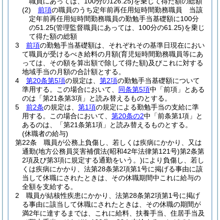
職員にあっては、100分の126.25)
を乗じて得た額の総額
(2)
前項
の職員のうち定年前再任用短時間勤務職員 当該
定年前再任用短時間勤務職員の勤勉手当基礎額に100分
の51.25
(管理監督職員にあっては、100分の61.25)
を乗じ
て得た額の総額
3
前項
の勤勉手当基礎額は、それぞれその基準日現在におい
て職員が受けるべき給料の月額
(育児短時間勤務職員等にあ
っては、その額を算出額で除して得た額)
及びこれに対する
地域手当の月額の合計額とする。
4
第20条第5項
の規定は、
第2項
の勤勉手当基礎額について
準用する。
この場合において、
同条第5項
中「前項」とある
のは「第21条第3項」と読み替えるものとする。
5
前2条
の規定は、
第1項
の規定による勤勉手当の支給に準
用する。
この場合において、
第20条の2
中「前条第1項」と
あるのは、「第21条第1項」と読み替えるものとする。
(休職者の給与)
第22条
職員が公務上負傷し、若しくは疾病にかかり、又は
通勤
(地方公務員災害補償法
(昭和42年法律第121号)
第2条第
2項及び第3項に規定する通勤をいう。)
により負傷し、若し
くは疾病にかかり、法第28条第2項第1号に掲げる事由に該
当して休職にされたときは、その休職期間中これに給与の
全額を支給する。
2
職員が結核性疾患にかかり、法第28条第2項第1号に掲げ
る事由に該当して休職にされたときは、その休職の期間が
満2年に達するまでは、これに給料、扶養手当、住居手当及