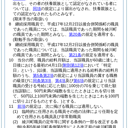
出をし、その者の扶養親族として認定がなされている者に
ついては、
同項
の規定により届出がなされ、扶養親族とし
ての認定がなされたものとみなす。
(期末手当の取扱い)
8
継続採用職員で、平成17年12月2日以後合併関係町の職員
であった職員については、当該職員であった期間を綾川町
の職員であった期間とみなし、
第20条
の規定を適用する。
(勤勉手当の取扱い)
9
継続採用職員で、平成17年12月2日以後合併関係町の職員
であった職員については、当該職員であった期間を綾川町
の職員であった期間とみなし、
第21条
の規定を適用する。
10
当分の間、職員の給料月額は、当該職員が60歳に達した
日後における最初の4月1日
(
附則第12項
において「特定
日」という。)
以後、当該職員に適用される給料表の給料月
額のうち、
第5条第2項
の規定により当該職員の属する職務
の級並びに
同条第3項
、
第4項
及び
第6項
の規定により当該
職員の受ける号給に応じた額に100分の70を乗じて得た額
(当該額に、50円未満の端数を生じたときはこれを切り捨
て、50円以上100円未満の端数を生じたときはこれを100円
に切り上げるものとする。)
とする。
11
前項
の規定は、次に掲げる職員には適用しない。
(1)
臨時的に任用される職員その他の法律により任期を定
めて任用される職員及び非常勤職員
(2)
綾川町職員の定年等に関する条例の一部を改正する条
例
(令和5年綾川町条例第8号)
による改正前の綾川町職員