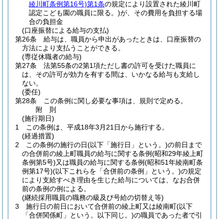
綾川町条例第16号)
第1条
の規定により設置された綾川町
認定こども園の職員に限る。)
が、その費用を負担する場
合の負担金
(口座振替による給与の支払)
第26条
給与は、職員から申出があったときは、口座振替の
方法により支払うことができる。
(専従休職者の給与)
第27条
法第55条の2第1項ただし書の許可を受けた職員に
は、その許可が効力を有する間は、いかなる給与も支給し
ない。
(委任)
第28条
この条例に関し必要な事項は、規則で定める。
附
則
(施行期日)
1
この条例は、平成18年3月21日から施行する。
(経過措置)
2
この条例の施行の日
(以下「施行日」という。)
の前日まで
の合併前の綾上町職員の給与に関する条例
(昭和29年綾上町
条例第5号)
又は職員の給与に関する条例
(昭和51年綾南町条
例第17号)
(以下これらを「合併前の条例」という。)
の規定
により支給すべき理由を生じた給与については、なお合併
前の条例の例による。
(継続採用職員の職務の級及び号給の切替え等)
3
施行日の前日において合併前の綾上町又は綾南町
(以下
「合併関係町」という。以下同じ。)
の職員であった者で引