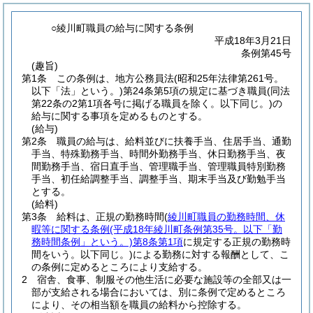
○綾川町職員の給与に関する条例
平成18年3月21日
条例第45号
(趣旨)
第1条
この条例は、地方公務員法
(昭和25年法律第261号。
以下「法」という。)
第24条第5項の規定に基づき職員
(同法
第22条の2第1項各号に掲げる職員を除く。以下同じ。)
の
給与に関する事項を定めるものとする。
(給与)
第2条
職員の給与は、給料並びに扶養手当、住居手当、通勤
手当、特殊勤務手当、時間外勤務手当、休日勤務手当、夜
間勤務手当、宿日直手当、管理職手当、管理職員特別勤務
手当、初任給調整手当、調整手当、期末手当及び勤勉手当
とする。
(給料)
第3条
給料は、正規の勤務時間
(
綾川町職員の勤務時間、休
暇等に関する条例
(平成18年綾川町条例第35号。以下「勤
務時間条例」という。)
第8条第1項
に規定する正規の勤務時
間をいう。以下同じ。)
による勤務に対する報酬として、こ
の条例に定めるところにより支給する。
2
宿舎、食事、制服その他生活に必要な施設等の全部又は一
部が支給される場合においては、別に条例で定めるところ
により、その相当額を職員の給料から控除する。