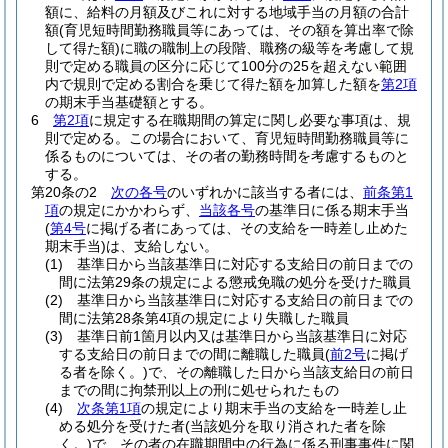
額に、給料の月額及びこれに対する地域手当の月額の合計
額
(育児短時間勤務職員等にあっては、その額を算出率で除
して得た額)
に職の職制上の段階、職務の級等を考慮して規
則で定める職員の区分に応じて100分の25を超えない範囲
内で規則で定める割合を乗じて得た額を加算した額を
第2項
の期末手当基礎額とする。
6
第2項
に規定する在職期間の算定に関し必要な事項は、規
則で定める。
この場合において、育児短時間勤務職員等に
係るものについては、その者の勤務時間を考慮するものと
する。
第20条の2
次の各号
のいずれかに該当する者には、
前条第1
項
の規定にかかわらず、
当該各号
の基準日に係る期末手当
(
第4号
に掲げる者にあっては、その支給を一時差し止めた
期末手当)
は、支給しない。
(1)
基準日から当該基準日に対応する支給日の前日までの
間に法第29条の規定による懲戒免職の処分を受けた職員
(2)
基準日から当該基準日に対応する支給日の前日までの
間に法第28条第4項の規定により失職した職員
(3)
基準日前1箇月以内又は基準日から当該基準日に対応
する支給日の前日までの間に離職した職員
(
前2号
に掲げ
る者を除く。)
で、その離職した日から当該支給日の前日
までの間に拘禁刑以上の刑に処せられたもの
(4)
次条第1項
の規定により期末手当の支給を一時差し止
める処分を受けた者
(当該処分を取り消された者を除
く。)
で、その者の在職期間中の行為に係る刑事事件に関