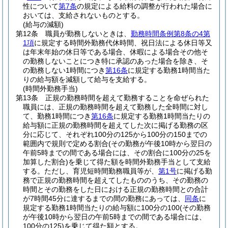
性について
第7条
の規定による給料の調整が行われた場合に
おいては、支給されないものとする。
(給与の減額)
第12条
職員が勤務しないときは、
勤務時間条例第8条の4第
1項
に規定する時間外勤務代休時間、祝日法による休日等又
は年末年始の休日等である場合、休暇による場合その他そ
の勤務しないことにつき特に承認のあった場合を除き、そ
の勤務しない1時間につき
第16条
に規定する勤務1時間当た
りの給与額を減額して給与を支給する。
(時間外勤務手当)
第13条
正規の勤務時間を超えて勤務することを命ぜられた
職員には、正規の勤務時間を超えて勤務した全時間に対し
て、勤務1時間につき
第16条
に規定する勤務1時間当たりの
給与額に正規の勤務時間を超えてした次に掲げる勤務の区
分に応じて、それぞれ100分の125から100分の150までの
範囲内で規則で定める割合
(その勤務が午後10時から翌日の
午前5時までの間である場合には、その割合に100分の25を
加算した割合)
を乗じて得た額を時間外勤務手当として支給
する。
ただし、育児短時間勤務職員等が、
第1号
に掲げる勤
務で正規の勤務時間を超えてしたもののうち、その勤務の
時間とその勤務をした日における正規の勤務時間との合計
が7時間45分に達するまでの間の勤務にあっては、
同条
に
規定する勤務1時間当たりの給与額に100分の100
(その勤務
が午後10時から翌日の午前5時までの間である場合には、
100分の125)
を乗じて得た額とする。