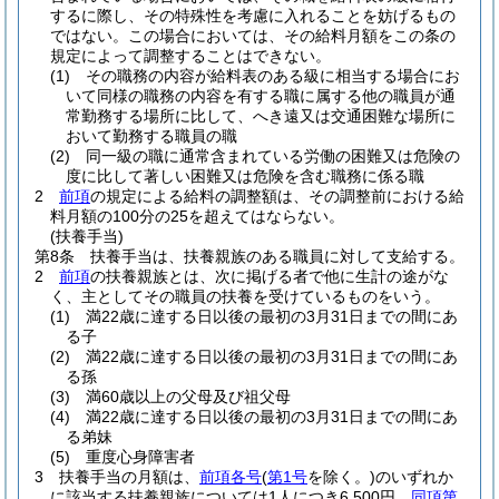
するに際し、その特殊性を考慮に入れることを妨げるもの
ではない。
この場合においては、その給料月額をこの条の
規定によって調整することはできない。
(1)
その職務の内容が給料表のある級に相当する場合にお
いて同様の職務の内容を有する職に属する他の職員が通
常勤務する場所に比して、へき遠又は交通困難な場所に
おいて勤務する職員の職
(2)
同一級の職に通常含まれている労働の困難又は危険の
度に比して著しい困難又は危険を含む職務に係る職
2
前項
の規定による給料の調整額は、その調整前における給
料月額の100分の25を超えてはならない。
(扶養手当)
第8条
扶養手当は、扶養親族のある職員に対して支給する。
2
前項
の扶養親族とは、次に掲げる者で他に生計の途がな
く、主としてその職員の扶養を受けているものをいう。
(1)
満22歳に達する日以後の最初の3月31日までの間にあ
る子
(2)
満22歳に達する日以後の最初の3月31日までの間にあ
る孫
(3)
満60歳以上の父母及び祖父母
(4)
満22歳に達する日以後の最初の3月31日までの間にあ
る弟妹
(5)
重度心身障害者
3
扶養手当の月額は、
前項各号
(
第1号
を除く。)
のいずれか
に該当する扶養親族については1人につき6,500円、
同項第