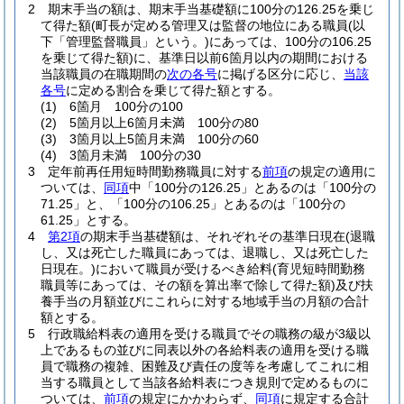
2
期末手当の額は、期末手当基礎額に100分の126.25を乗じ
て得た額
(町長が定める管理又は監督の地位にある職員
(以
下「管理監督職員」という。)
にあっては、100分の106.25
を乗じて得た額)
に、基準日以前6箇月以内の期間における
当該職員の在職期間の
次の各号
に掲げる区分に応じ、
当該
各号
に定める割合を乗じて得た額とする。
(1)
6箇月 100分の100
(2)
5箇月以上6箇月未満 100分の80
(3)
3箇月以上5箇月未満 100分の60
(4)
3箇月未満 100分の30
3
定年前再任用短時間勤務職員に対する
前項
の規定の適用に
ついては、
同項
中「100分の126.25」とあるのは「100分の
71.25」と、「100分の106.25」とあるのは「100分の
61.25」とする。
4
第2項
の期末手当基礎額は、それぞれその基準日現在
(退職
し、又は死亡した職員にあっては、退職し、又は死亡した
日現在。)
において職員が受けるべき給料
(育児短時間勤務
職員等にあっては、その額を算出率で除して得た額)
及び扶
養手当の月額並びにこれらに対する地域手当の月額の合計
額とする。
5
行政職給料表の適用を受ける職員でその職務の級が3級以
上であるもの並びに同表以外の各給料表の適用を受ける職
員で職務の複雑、困難及び責任の度等を考慮してこれに相
当する職員として当該各給料表につき規則で定めるものに
ついては、
前項
の規定にかかわらず、
同項
に規定する合計