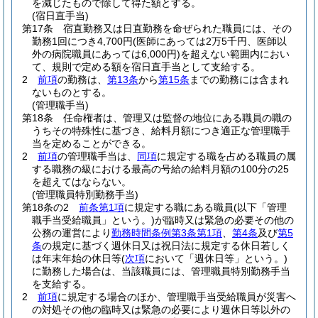
を減じたもので除して得た額とする。
(宿日直手当)
第17条
宿直勤務又は日直勤務を命ぜられた職員には、その
勤務1回につき4,700円
(医師にあっては2万5千円、医師以
外の病院職員にあっては6,000円)
を超えない範囲内におい
て、規則で定める額を宿日直手当として支給する。
2
前項
の勤務は、
第13条
から
第15条
までの勤務には含まれ
ないものとする。
(管理職手当)
第18条
任命権者は、管理又は監督の地位にある職員の職の
うちその特殊性に基づき、給料月額につき適正な管理職手
当を定めることができる。
2
前項
の管理職手当は、
同項
に規定する職を占める職員の属
する職務の級における最高の号給の給料月額の100分の25
を超えてはならない。
(管理職員特別勤務手当)
第18条の2
前条第1項
に規定する職にある職員
(以下「管理
職手当受給職員」という。)
が臨時又は緊急の必要その他の
公務の運営により
勤務時間条例第3条第1項
、
第4条
及び
第5
条
の規定に基づく週休日又は祝日法に規定する休日若しく
は年末年始の休日等
(
次項
において「週休日等」という。)
に勤務した場合は、当該職員には、管理職員特別勤務手当
を支給する。
2
前項
に規定する場合のほか、管理職手当受給職員が災害へ
の対処その他の臨時又は緊急の必要により週休日等以外の