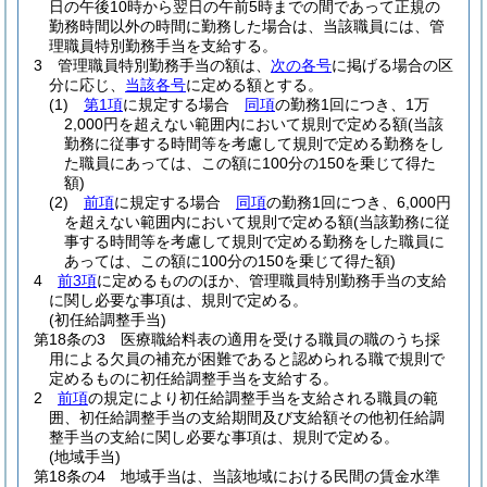
日の午後10時から翌日の午前5時までの間であって正規の
勤務時間以外の時間に勤務した場合は、当該職員には、管
理職員特別勤務手当を支給する。
3
管理職員特別勤務手当の額は、
次の各号
に掲げる場合の区
分に応じ、
当該各号
に定める額とする。
(1)
第1項
に規定する場合
同項
の勤務1回につき、1万
2,000円を超えない範囲内において規則で定める額
(当該
勤務に従事する時間等を考慮して規則で定める勤務をし
た職員にあっては、この額に100分の150を乗じて得た
額)
(2)
前項
に規定する場合
同項
の勤務1回につき、6,000円
を超えない範囲内において規則で定める額
(当該勤務に従
事する時間等を考慮して規則で定める勤務をした職員に
あっては、この額に100分の150を乗じて得た額)
4
前3項
に定めるもののほか、管理職員特別勤務手当の支給
に関し必要な事項は、規則で定める。
(初任給調整手当)
第18条の3
医療職給料表の適用を受ける職員の職のうち採
用による欠員の補充が困難であると認められる職で規則で
定めるものに初任給調整手当を支給する。
2
前項
の規定により初任給調整手当を支給される職員の範
囲、初任給調整手当の支給期間及び支給額その他初任給調
整手当の支給に関し必要な事項は、規則で定める。
(地域手当)
第18条の4
地域手当は、当該地域における民間の賃金水準