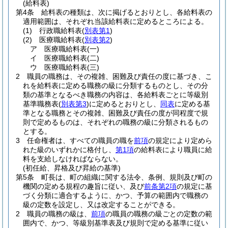
(給料表)
第4条
給料表の種類は、次に掲げるとおりとし、各給料表の
適用範囲は、それぞれ当該給料表に定めるところによる。
(1)
行政職給料表
(
別表第1
)
(2)
医療職給料表
(
別表第2
)
ア
医療職給料表
(一)
イ
医療職給料表
(二)
ウ
医療職給料表
(三)
2
職員の職務は、その複雑、困難及び責任の度に基づき、こ
れを給料表に定める職務の級に分類するものとし、その分
類の基準となるべき職務の内容は、各給料表ごとに等級別
基準職務表
(
別表第3
)
に定めるとおりとし、
同表
に定める基
準となる職務とその複雑、困難及び責任の度が同程度で規
則で定めるものは、それぞれの職務の級に分類されるもの
とする。
3
任命権者は、すべての職員の職を
前項
の規定により定めら
れた級のいずれかに格付し、
第1項
の給料表により職員に給
料を支給しなければならない。
(初任給、昇格及び昇給の基準)
第5条
町長は、町の組織に関する法令、条例、規則及び町の
機関の定める規程の趣旨に従い、及び
前条第2項
の規定に基
づく分類に適合するように、かつ、予算の範囲内で職務の
級の定数を設定し、又は改定することができる。
2
職員の職務の級は、
前項
の職員の職務の級ごとの定数の範
囲内で、かつ、等級別基準表及び規則で定める基準に従い