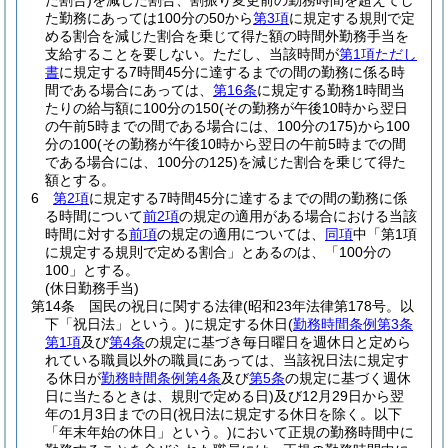
た割合)
を減じた割合、割振り変更前の勤務時間を超えてし
た勤務にあっては100分の50から
第3項
に規定する規則で定
める割合を減じた割合を乗じて得た額の時間外勤務手当を
支給することを要しない。
ただし、当該時間が
第1項ただし
書
に規定する7時間45分に達するまでの間の勤務に係る時
間である場合にあっては、
第16条
に規定する勤務1時間当
たりの給与額に100分の150
(その勤務が午後10時から翌日
の午前5時までの間である場合には、100分の175)
から100
分の100
(その勤務が午後10時から翌日の午前5時までの間
である場合には、100分の125)
を減じた割合を乗じて得た
額とする。
6
第2項
に規定する7時間45分に達するまでの間の勤務に係
る時間について
前2項
の規定の適用がある場合における当該
時間に対する
前項
の規定の適用については、
同項
中「第1項
に規定する規則で定める割合」とあるのは、「100分の
100」とする。
(休日勤務手当)
第14条
国民の祝日に関する法律
(昭和23年法律第178号。以
下「祝日法」という。)
に規定する休日
(
勤務時間条例第3条
第1項
及び
第4条
の規定に基づき毎日曜日を週休日と定めら
れている職員以外の職員にあっては、当該祝日法に規定す
る休日が
勤務時間条例第4条
及び
第5条
の規定に基づく週休
日に当たるときは、規則で定める日)
及び12月29日から翌
年の1月3日までの日
(祝日法に規定する休日を除く。以下
「年末年始の休日」という。)
において正規の勤務時間中に