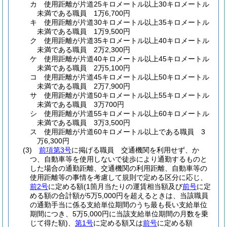
カ
使用距離が片道25キロメートル以上30キロメートル
未満である職員 1万6,700円
キ
使用距離が片道30キロメートル以上35キロメートル
未満である職員 1万9,500円
ク
使用距離が片道35キロメートル以上40キロメートル
未満である職員 2万2,300円
ケ
使用距離が片道40キロメートル以上45キロメートル
未満である職員 2万5,100円
コ
使用距離が片道45キロメートル以上50キロメートル
未満である職員 2万7,900円
サ
使用距離が片道50キロメートル以上55キロメートル
未満である職員 3万700円
シ
使用距離が片道55キロメートル以上60キロメートル
未満である職員 3万3,500円
ス
使用距離が片道60キロメートル以上である職員 3
万6,300円
(3)
前項第3号
に掲げる職員 交通機関を利用せず、か
つ、自動車等を使用しないで徒歩により通勤するものと
した場合の通勤距離、交通機関の利用距離、自動車等の
使用距離等の事情を考慮して規則で定める区分に応じ、
前2号
に定める額
(1箇月当たりの運賃相当額及び
前号
に定
める額の合計額が5万5,000円を超えるときは、当該職員
の通勤手当に係る支給単位期間のうち最も長い支給単位
期間につき、5万5,000円に当該支給単位期間の月数を乗
じて得た額)
、
第1号
に定める額又は
前号
に定める額