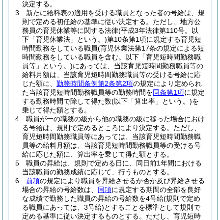
決定する。
3
新たに給料表の適用を受ける職員となった者の号給は、規
則で定める初任給の基準に従い決定する。
ただし、地方公
務員の育児休業等に関する法律
(平成3年法律第110号。以
下「育児休業法」という。)
第10条第1項に規定する育児短
時間勤務をしている職員
(育児休業法第17条の規定による短
時間勤務をしている職員を含む。以下「育児短時間勤務職
員等」という。)
にあっては、当該育児短時間勤務職員等の
給料月額は、当該育児短時間勤務職員等の受ける号給に応
じた額に、
勤務時間条例第2条第2項
の規定により定められ
た当該育児短時間勤務職員等の勤務時間を
同条第1項
に規定
する勤務時間で除して得た数
(以下「算出率」という。)
を
乗じて得た額とする。
4
職員が一の職務の級から他の職務の級に移った場合におけ
る号給は、規則で定めるところにより決定する。
ただし、
育児短時間勤務職員等にあっては、当該育児短時間勤務職
員等の給料月額は、当該育児短時間勤務職員等の受ける号
給に応じた額に、算出率を乗じて得た額とする。
5
職員の昇給は、規則で定める日に、同日前1年間における
当該職員の勤務成績に応じて、行うものとする。
6
前項
の規定により職員を昇給させるか否か及び昇給させる
場合の昇給の号給数は、
同項
に規定する期間の全部を良好
な成績で勤務した職員の昇給の号給数を4号給
(規則で定め
る職員にあっては、3号給)
とすることを標準として規則で
定める基準に従い決定するものとする。
ただし、育児短時