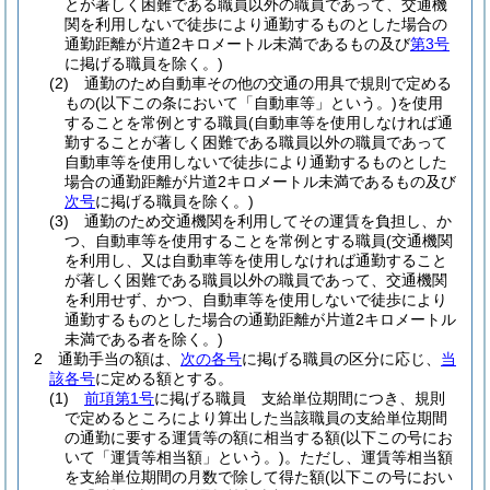
とが著しく困難である職員以外の職員であって、交通機
関を利用しないで徒歩により通勤するものとした場合の
通勤距離が片道2キロメートル未満であるもの及び
第3号
に掲げる職員を除く。)
(2)
通勤のため自動車その他の交通の用具で規則で定める
もの
(以下この条において「自動車等」という。)
を使用
することを常例とする職員
(自動車等を使用しなければ通
勤することが著しく困難である職員以外の職員であって
自動車等を使用しないで徒歩により通勤するものとした
場合の通勤距離が片道2キロメートル未満であるもの及び
次号
に掲げる職員を除く。)
(3)
通勤のため交通機関を利用してその運賃を負担し、か
つ、自動車等を使用することを常例とする職員
(交通機関
を利用し、又は自動車等を使用しなければ通勤すること
が著しく困難である職員以外の職員であって、交通機関
を利用せず、かつ、自動車等を使用しないで徒歩により
通勤するものとした場合の通勤距離が片道2キロメートル
未満である者を除く。)
2
通勤手当の額は、
次の各号
に掲げる職員の区分に応じ、
当
該各号
に定める額とする。
(1)
前項第1号
に掲げる職員 支給単位期間につき、規則
で定めるところにより算出した当該職員の支給単位期間
の通勤に要する運賃等の額に相当する額
(以下この号にお
いて「運賃等相当額」という。)
。
ただし、運賃等相当額
を支給単位期間の月数で除して得た額
(以下この号におい