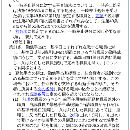
い。
6
一時差止処分に対する審査請求については、一時差止処分
は法第49条第1項に規定する処分と、一時差止処分を受け
た者は法第49条の2第1項に規定する職員と、
前項
の説明書
は法第49条第1項の説明書とそれぞれみなして、法第49条
の2から第51条の2までの規定を適用する。
7
前各項
に規定する者のほか、一時差止処分に関し必要な事
項は、規則で定める。
(勤勉手当)
第21条
勤勉手当は、基準日にそれぞれ在職する職員に対
し、基準日以前6箇月以内の期間における当該職員の勤務成
績に応じて、支給日に支給する。
基準日前1箇月以内に退職
し、又は死亡した職員
(規則で定める職員を除く。)
につい
ても同様とする。
2
勤勉手当の額は、勤勉手当基礎額に、任命権者が規則で定
める基準に従って定める割合を乗じて得た額とする。
この
場合において、任命権者が支給する勤勉手当の額の、その
者に所属する
次の各号
に掲げる職員の区分ごとの総額は、
それぞれ
当該各号
に定める額を超えてはならない。
(1)
前項
の職員のうち定年前再任用短時間勤務職員以外の
職員 当該職員の勤勉手当基礎額に当該職員がそれぞれ
の基準日現在
(退職し、又は死亡した職員にあっては、退
職し、又は死亡した日現在。
次項
において同じ。)
におい
て受けるべき扶養手当の月額及びこれに対する地域手当
の月額の合計額を加算した額に100分の106.25
(管理監督