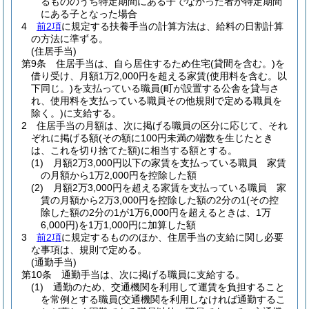
るもののうち特定期間にある子でなかった者が特定期間
にある子となった場合
4
前2項
に規定する扶養手当の計算方法は、給料の日割計算
の方法に準ずる。
(住居手当)
第9条
住居手当は、自ら居住するため住宅
(貸間を含む。)
を
借り受け、月額1万2,000円を超える家賃
(使用料を含む。以
下同じ。)
を支払っている職員
(町が設置する公舎を貸与さ
れ、使用料を支払っている職員その他規則で定める職員を
除く。)
に支給する。
2
住居手当の月額は、次に掲げる職員の区分に応じて、それ
ぞれに掲げる額
(その額に100円未満の端数を生じたとき
は、これを切り捨てた額)
に相当する額とする。
(1)
月額2万3,000円以下の家賃を支払っている職員 家賃
の月額から1万2,000円を控除した額
(2)
月額2万3,000円を超える家賃を支払っている職員 家
賃の月額から2万3,000円を控除した額の2分の1
(その控
除した額の2分の1が1万6,000円を超えるときは、1万
6,000円)
を1万1,000円に加算した額
3
前2項
に規定するもののほか、住居手当の支給に関し必要
な事項は、規則で定める。
(通勤手当)
第10条
通勤手当は、次に掲げる職員に支給する。
(1)
通勤のため、交通機関を利用して運賃を負担すること
を常例とする職員
(交通機関を利用しなければ通勤するこ