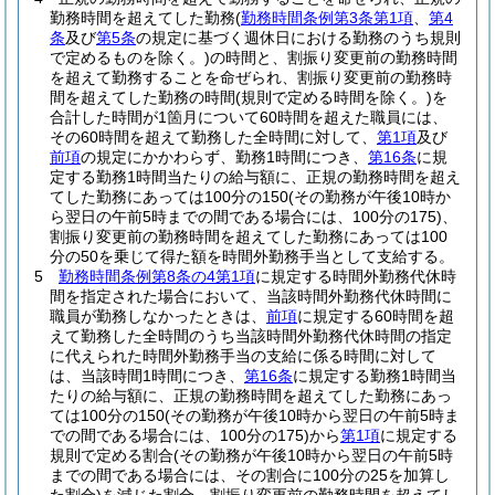
勤務時間を超えてした勤務
(
勤務時間条例第3条第1項
、
第4
条
及び
第5条
の規定に基づく週休日における勤務のうち規則
で定めるものを除く。)
の時間と、割振り変更前の勤務時間
を超えて勤務することを命ぜられ、割振り変更前の勤務時
間を超えてした勤務の時間
(規則で定める時間を除く。)
を
合計した時間が1箇月について60時間を超えた職員には、
その60時間を超えて勤務した全時間に対して、
第1項
及び
前項
の規定にかかわらず、勤務1時間につき、
第16条
に規
定する勤務1時間当たりの給与額に、正規の勤務時間を超え
てした勤務にあっては100分の150
(その勤務が午後10時か
ら翌日の午前5時までの間である場合には、100分の175)
、
割振り変更前の勤務時間を超えてした勤務にあっては100
分の50を乗じて得た額を時間外勤務手当として支給する。
5
勤務時間条例第8条の4第1項
に規定する時間外勤務代休時
間を指定された場合において、当該時間外勤務代休時間に
職員が勤務しなかったときは、
前項
に規定する60時間を超
えて勤務した全時間のうち当該時間外勤務代休時間の指定
に代えられた時間外勤務手当の支給に係る時間に対して
は、当該時間1時間につき、
第16条
に規定する勤務1時間当
たりの給与額に、正規の勤務時間を超えてした勤務にあっ
ては100分の150
(その勤務が午後10時から翌日の午前5時ま
での間である場合には、100分の175)
から
第1項
に規定する
規則で定める割合
(その勤務が午後10時から翌日の午前5時
までの間である場合には、その割合に100分の25を加算し