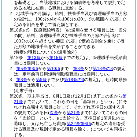
を基礎とし、当該地域における物価等を考慮して規則で定
める地域に在勤する職員に支給する。
2
地域手当の月額は、給料、扶養手当及び管理職手当の月額
の合計に、100分の4から100分の20までの範囲内で規則で
定める割合を乗じて得た額とする。
第18条の5
医療職給料表
(一)
の適用を受ける職員には、当分
の間、給料、管理職手当及び扶養手当の月額の合計額に
100分の16を超えない範囲で規則で定める割合を乗じて得
た月額の地域手当を支給することができる。
(特定の職員についての適用除外)
第19条
第13条
から
第15条
までの規定は、管理職手当受給職
員には適用しない。
2
第5条第3項
から
第10項
まで、
第8条
及び
第18条の3
の規定
は、定年前再任用短時間勤務職員には適用しない。
3
第8条
から
第9条
まで及び
第18条の3
の規定は、短時間勤務
職員には適用しない。
(期末手当)
第20条
期末手当は、6月1日及び12月1日
(以下この条から
第
21条
までにおいて、これらの日を「基準日」という。)
にそ
れぞれ在職する職員に対して、それぞれ基準日の属する月
の規則で定める日
(
次条
から
第21条
までにおいてこれらの日
を「支給日」という。)
に支給する。
基準日前1箇月以内に
退職し、又は死亡した職員
(
第22条第6項
の規定の適用を受
ける職員及び規則で定める職員を除く。)
についても同様と
する。