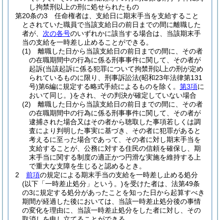
し拘禁刑以上の刑に処せられたもの
第20条の3
任命権者は、支給日に期末手当を支給すること
とされていた職員で当該支給日の前日までの間に離職した
者が、
次の各号
のいずれかに該当する場合は、当該期末手
当の支給を一時差し止めることができる。
(1)
離職した日から当該支給日の前日までの間に、その者
の在職期間中の行為に係る刑事事件に関して、その者が
起訴
(当該起訴に係る犯罪について拘禁刑以上の刑が定め
られているものに限り、刑事訴訟法
(昭和23年法律第131
号)
第6編に規定する略式手続によるものを除く。
第3項
に
おいて同じ。)
をされ、その判決が確定していない場合
(2)
離職した日から当該支給日の前日までの間に、その者
の在職期間中の行為に係る刑事事件に関して、その者が
逮捕された場合又はその者から聴取した事項若しくは調
査により判明した事実に基づき、その者に犯罪があると
考えるに至った場合であって、その者に対し期末手当を
支給することが、公務に対する住民の信頼を確保し、期
末手当に関する制度の適正かつ円滑な実施を維持する上
で重大な支障を生じると認めるとき。
2
前項
の規定による期末手当の支給を一時差し止める処分
(以下「一時差止処分」という。)
を受けた者は、法第49条
の3に規定する処分があったことを知った日から起算すべき
期間が経過した後においては、当該一時差止処分後の事情
の変化を理由に、当該一時差止処分をした者に対し、その
取消しを申し立てることができる。