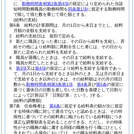
に、
勤務時間条例第2条第4項
の規定により定められた当該
短時間勤務職員の勤務時間を
同条第1項
に規定する勤務時間
で除して得た数を乗じて得た額とする。
(給料の支給)
第6条
給料の計算期間は、月の1日から末日までとし、給料
月額の全額を支給する。
2
給料の支給日は、規則で定める。
3
新たに職員となった者には、その日から給料を支給し、昇
給その他により給料額に異動を生じた者には、その日から
新たに定められた給料を支給する。
4
職員が退職したときは、その日まで給料を支給する。
5
職員が死亡したときは、その月まで給料を支給する。
6
第3項
又は
第4項
の規定により給料を支給する場合であっ
て、月の1日から支給するとき以外のとき、又は月の末日ま
で支給するとき以外のときは、その給料額はその月の現日
数から
勤務時間条例第3条第1項
、
第4条
及び
第5条
の規定に
基づく週休日の日数を差し引いた日数を基礎として日割り
によって計算
(以下「日割計算」という。)
する。
(給料の調整額)
第7条
任命権者は、
第4条
に規定する給料表の額が次に規定
する特殊の職に対して適当でないと認めるときは、その特
殊性に基づいてその給料表に掲げられている給料額につき
適正な調整額表を定めることができる。
ただし、その特殊
性がその職務の級に属する同様の職務を行う職にひとしく
含まれている場合においては、その職を給料表の級に格付