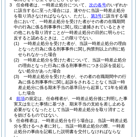
3
任命権者は、一時差止処分について、
次の各号
のいずれか
に該当するに至った場合には、速やかに当該一時差止処分
を取り消さなければならない。
ただし、
第3号
に該当する場
合において、一時差止処分を受けた者がその者の在職期間
中の行為に係る刑事事件に関し現に逮捕されているときそ
の他これを取り消すことが一時差止処分の目的に明らかに
反すると認めるときは、この限りでない。
(1)
一時差止処分を受けた者が、当該一時差止処分の理由
となった行為に係る刑事事件に関し拘禁刑以上の刑に処
せられなかった場合
(2)
一時差止処分を受けた者について、当該一時差止処分
の理由となった行為に係る刑事事件につき公訴を提起し
ない処分があった場合
(3)
一時差止処分を受けた者が、その者の在職期間中の行
為に係る刑事事件に関し起訴をされることなく当該一時
差止処分に係る期末手当の基準日から起算して1年を経過
した場合
4
前項
の規定は、任命権者が、一時差止処分後に判明した事
実又は生じた事情に基づき、期末手当の支給を差し止める
必要がなくなったとして当該一時差止処分を取り消すこと
を妨げるものではない。
5
任命権者は、一時差止処分を行う場合は、当該一時差止処
分を受けるべき者に対し、当該一時差止処分の際、一時差
止処分の事由を記載した説明書を交付しなければならな