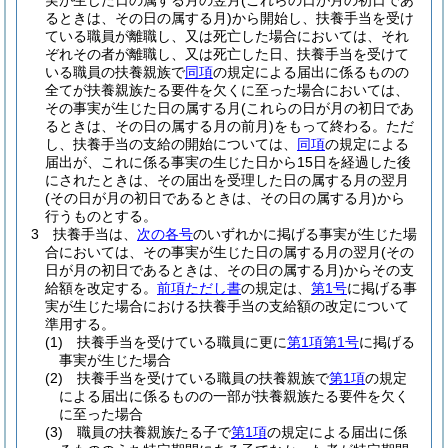
実が生じた日の属する月の翌月
(これらの日が月の初日であ
るときは、その日の属する月)
から開始し、扶養手当を受け
ている職員が離職し、又は死亡した場合においては、それ
ぞれその者が離職し、又は死亡した日、扶養手当を受けて
いる職員の扶養親族で
同項
の規定による届出に係るものの
全てが扶養親族たる要件を欠くに至った場合においては、
その事実が生じた日の属する月
(これらの日が月の初日であ
るときは、その日の属する月の前月)
をもって終わる。
ただ
し、扶養手当の支給の開始については、
同項
の規定による
届出が、これに係る事実の生じた日から15日を経過した後
にされたときは、その届出を受理した日の属する月の翌月
(その日が月の初日であるときは、その日の属する月)
から
行うものとする。
3
扶養手当は、
次の各号
のいずれかに掲げる事実が生じた場
合においては、その事実が生じた日の属する月の翌月
(その
日が月の初日であるときは、その日の属する月)
からその支
給額を改定する。
前項ただし書
の規定は、
第1号
に掲げる事
実が生じた場合における扶養手当の支給額の改定について
準用する。
(1)
扶養手当を受けている職員に更に
第1項第1号
に掲げる
事実が生じた場合
(2)
扶養手当を受けている職員の扶養親族で
第1項
の規定
による届出に係るものの一部が扶養親族たる要件を欠く
に至った場合
(3)
職員の扶養親族たる子で
第1項
の規定による届出に係