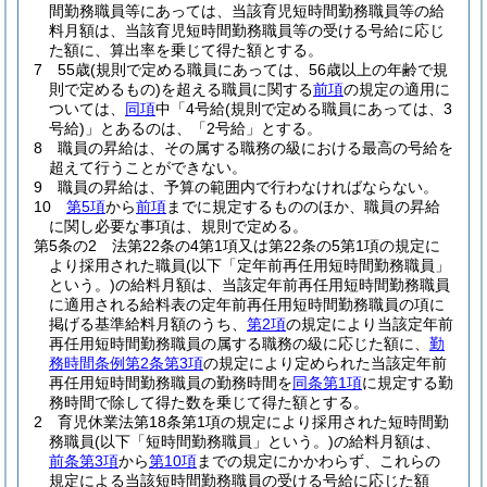
間勤務職員等にあっては、当該育児短時間勤務職員等の給
料月額は、当該育児短時間勤務職員等の受ける号給に応じ
た額に、算出率を乗じて得た額とする。
7
55歳
(規則で定める職員にあっては、56歳以上の年齢で規
則で定めるもの)
を超える職員に関する
前項
の規定の適用に
ついては、
同項
中「4号給
(規則で定める職員にあっては、3
号給)
」とあるのは、「2号給」とする。
8
職員の昇給は、その属する職務の級における最高の号給を
超えて行うことができない。
9
職員の昇給は、予算の範囲内で行わなければならない。
10
第5項
から
前項
までに規定するもののほか、職員の昇給
に関し必要な事項は、規則で定める。
第5条の2
法第22条の4第1項又は第22条の5第1項の規定に
より採用された職員
(以下「定年前再任用短時間勤務職員」
という。)
の給料月額は、当該定年前再任用短時間勤務職員
に適用される給料表の定年前再任用短時間勤務職員の項に
掲げる基準給料月額のうち、
第2項
の規定により当該定年前
再任用短時間勤務職員の属する職務の級に応じた額に、
勤
務時間条例第2条第3項
の規定により定められた当該定年前
再任用短時間勤務職員の勤務時間を
同条第1項
に規定する勤
務時間で除して得た数を乗じて得た額とする。
2
育児休業法第18条第1項の規定により採用された短時間勤
務職員
(以下「短時間勤務職員」という。)
の給料月額は、
前条第3項
から
第10項
までの規定にかかわらず、これらの
規定による当該短時間勤務職員の受ける号給に応じた額