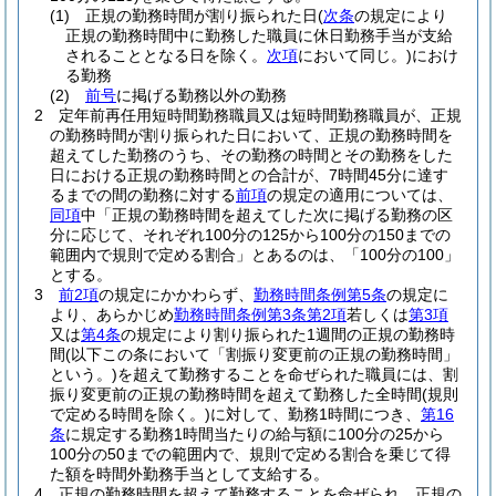
(1)
正規の勤務時間が割り振られた日
(
次条
の規定により
正規の勤務時間中に勤務した職員に休日勤務手当が支給
されることとなる日を除く。
次項
において同じ。)
におけ
る勤務
(2)
前号
に掲げる勤務以外の勤務
2
定年前再任用短時間勤務職員又は短時間勤務職員が、正規
の勤務時間が割り振られた日において、正規の勤務時間を
超えてした勤務のうち、その勤務の時間とその勤務をした
日における正規の勤務時間との合計が、7時間45分に達す
るまでの間の勤務に対する
前項
の規定の適用については、
同項
中「正規の勤務時間を超えてした次に掲げる勤務の区
分に応じて、それぞれ100分の125から100分の150までの
範囲内で規則で定める割合」とあるのは、「100分の100」
とする。
3
前2項
の規定にかかわらず、
勤務時間条例第5条
の規定に
より、あらかじめ
勤務時間条例第3条第2項
若しくは
第3項
又は
第4条
の規定により割り振られた1週間の正規の勤務時
間
(以下この条において「割振り変更前の正規の勤務時間」
という。)
を超えて勤務することを命ぜられた職員には、割
振り変更前の正規の勤務時間を超えて勤務した全時間
(規則
で定める時間を除く。)
に対して、勤務1時間につき、
第16
条
に規定する勤務1時間当たりの給与額に100分の25から
100分の50までの範囲内で、規則で定める割合を乗じて得
た額を時間外勤務手当として支給する。
4
正規の勤務時間を超えて勤務することを命ぜられ、正規の