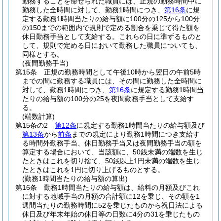
勤務することを命ぜられた職員には、正規の勤務時間中に
勤務した全時間に対して、勤務1時間につき、
第16条
に規
定する勤務1時間当たりの給与額に100分の125から100分
の150までの範囲内で規則で定める割合を乗じて得た額を
休日勤務手当として支給する。
これらの日に準ずるものと
して、規則で定める日において勤務した職員についても、
同様とする。
(夜間勤務手当)
第15条
正規の勤務時間として午後10時から翌日の午前5時
までの間に勤務する職員には、その間に勤務した全時間に
対して、勤務1時間につき、
第16条
に規定する勤務1時間当
たりの給与額の100分の25を夜間勤務手当として支給す
る。
(端数計算)
第15条の2
第12条
に規定する勤務1時間当たりの給与額及び
第13条
から
前条
までの規定により勤務1時間につき支給す
る時間外勤務手当、休日勤務手当又は夜間勤務手当の額を
算定する場合において、当該額に、50銭未満の端数を生じ
たときはこれを切り捨て、50銭以上1円未満の端数を生じ
たときはこれを1円に切り上げるものとする。
(勤務1時間当たりの給与額の算出)
第16条
勤務1時間当たりの給与額は、給料の月額及びこれ
に対する地域手当の月額の合計額に12を乗じ、その額を1
週間当たりの勤務時間に52を乗じたものから祝日法による
休日及び年末年始の休日等の日数に4分の31を乗じたもの