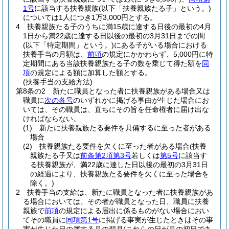
1号
に該当する扶養親族
(以下「扶養親族たる子」という。)
については1人につき1万3,000円とする。
4
扶養親族たる子のうちに満15歳に達する日後の最初の4月
1日から満22歳に達する日以後の最初の3月31日までの間
(以下「特定期間」という。)
にある子がいる場合における
扶養手当の月額は、
前項
の規定にかかわらず、5,000円に特
定期間にある当該扶養親族たる子の数を乗じて得た額を
同
項
の規定による額に加算した額とする。
(扶養手当の支給方法)
第8条の2
新たに職員となった者に扶養親族がある場合又は
職員に
次の各号
のいずれかに掲げる事由が生じた場合にお
いては、その職員は、直ちにその旨を任命権者に届け出な
ければならない。
(1)
新たに扶養親族たる要件を具備するに至った者がある
場合
(2)
扶養親族たる要件を欠くに至った者がある場合
(扶養
親族たる子又は
前条第2項第3号
若しくは
第5号
に該当す
る扶養親族が、満22歳に達した日以後の最初の3月31日
の経過により、扶養親族たる要件を欠くに至った場合を
除く。)
2
扶養手当の支給は、新たに職員となった者に扶養親族があ
る場合においては、その者が職員となった日、職員に扶養
親族で
前項
の規定による届出に係るものがない場合におい
てその職員に
同項第1号
に掲げる事実が生じたときはその事