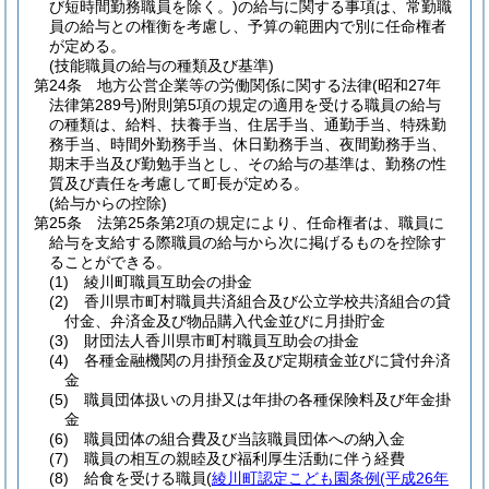
び短時間勤務職員を除く。)
の給与に関する事項は、常勤職
員の給与との権衡を考慮し、予算の範囲内で別に任命権者
が定める。
(技能職員の給与の種類及び基準)
第24条
地方公営企業等の労働関係に関する法律
(昭和27年
法律第289号)
附則第5項の規定の適用を受ける職員の給与
の種類は、給料、扶養手当、住居手当、通勤手当、特殊勤
務手当、時間外勤務手当、休日勤務手当、夜間勤務手当、
期末手当及び勤勉手当とし、その給与の基準は、勤務の性
質及び責任を考慮して町長が定める。
(給与からの控除)
第25条
法第25条第2項の規定により、任命権者は、職員に
給与を支給する際職員の給与から次に掲げるものを控除す
ることができる。
(1)
綾川町職員互助会の掛金
(2)
香川県市町村職員共済組合及び公立学校共済組合の貸
付金、弁済金及び物品購入代金並びに月掛貯金
(3)
財団法人香川県市町村職員互助会の掛金
(4)
各種金融機関の月掛預金及び定期積金並びに貸付弁済
金
(5)
職員団体扱いの月掛又は年掛の各種保険料及び年金掛
金
(6)
職員団体の組合費及び当該職員団体への納入金
(7)
職員の相互の親睦及び福利厚生活動に伴う経費
(8)
給食を受ける職員
(
綾川町認定こども園条例
(平成26年