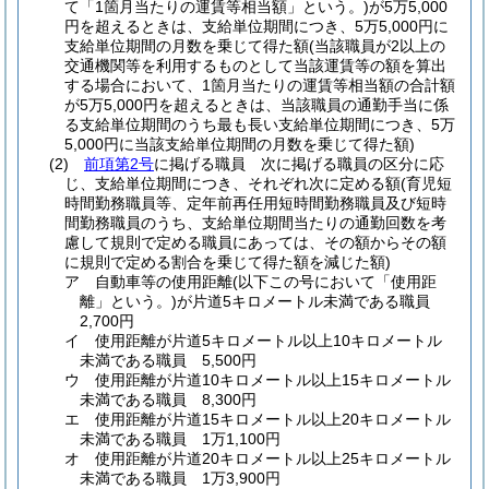
て「1箇月当たりの運賃等相当額」という。)
が5万5,000
円を超えるときは、支給単位期間につき、5万5,000円に
支給単位期間の月数を乗じて得た額
(当該職員が2以上の
交通機関等を利用するものとして当該運賃等の額を算出
する場合において、1箇月当たりの運賃等相当額の合計額
が5万5,000円を超えるときは、当該職員の通勤手当に係
る支給単位期間のうち最も長い支給単位期間につき、5万
5,000円に当該支給単位期間の月数を乗じて得た額)
(2)
前項第2号
に掲げる職員 次に掲げる職員の区分に応
じ、支給単位期間につき、それぞれ次に定める額
(育児短
時間勤務職員等、定年前再任用短時間勤務職員及び短時
間勤務職員のうち、支給単位期間当たりの通勤回数を考
慮して規則で定める職員にあっては、その額からその額
に規則で定める割合を乗じて得た額を減じた額)
ア
自動車等の使用距離
(以下この号において「使用距
離」という。)
が片道5キロメートル未満である職員
2,700円
イ
使用距離が片道5キロメートル以上10キロメートル
未満である職員 5,500円
ウ
使用距離が片道10キロメートル以上15キロメートル
未満である職員 8,300円
エ
使用距離が片道15キロメートル以上20キロメートル
未満である職員 1万1,100円
オ
使用距離が片道20キロメートル以上25キロメートル
未満である職員 1万3,900円