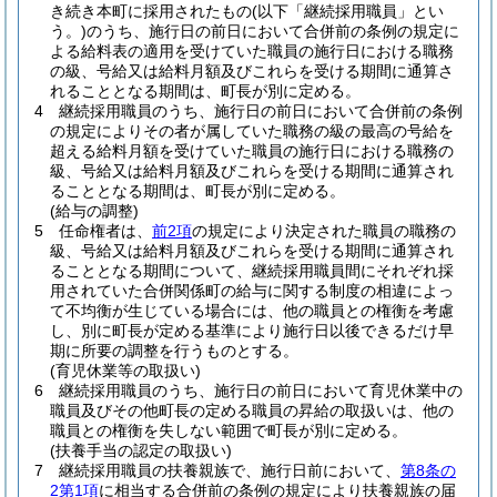
き続き本町に採用されたもの
(以下「継続採用職員」とい
う。)
のうち、施行日の前日において合併前の条例の規定に
よる給料表の適用を受けていた職員の施行日における職務
の級、号給又は給料月額及びこれらを受ける期間に通算さ
れることとなる期間は、町長が別に定める。
4
継続採用職員のうち、施行日の前日において合併前の条例
の規定によりその者が属していた職務の級の最高の号給を
超える給料月額を受けていた職員の施行日における職務の
級、号給又は給料月額及びこれらを受ける期間に通算され
ることとなる期間は、町長が別に定める。
(給与の調整)
5
任命権者は、
前2項
の規定により決定された職員の職務の
級、号給又は給料月額及びこれらを受ける期間に通算され
ることとなる期間について、継続採用職員間にそれぞれ採
用されていた合併関係町の給与に関する制度の相違によっ
て不均衡が生じている場合には、他の職員との権衡を考慮
し、別に町長が定める基準により施行日以後できるだけ早
期に所要の調整を行うものとする。
(育児休業等の取扱い)
6
継続採用職員のうち、施行日の前日において育児休業中の
職員及びその他町長の定める職員の昇給の取扱いは、他の
職員との権衡を失しない範囲で町長が別に定める。
(扶養手当の認定の取扱い)
7
継続採用職員の扶養親族で、施行日前において、
第8条の
2第1項
に相当する合併前の条例の規定により扶養親族の届