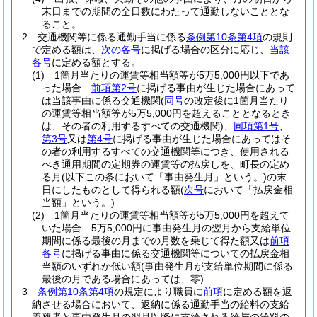
末日までの期間の全日数にわたって通勤しないこととな
ること。
2
交通機関等に係る通勤手当に係る
条例第10条第4項
の規則
で定める額は、
次の各号
に掲げる場合の区分に応じ、
当該
各号
に定める額とする。
(1)
1箇月当たりの運賃等相当額等が5万5,000円以下であ
った場合
前項第2号
に掲げる事由が生じた場合にあって
は当該事由に係る交通機関
(
同号
の改定後に1箇月当たり
の運賃等相当額等が5万5,000円を超えることとなるとき
は、その者の利用するすべての交通機関)
、
同項第1号
、
第3号
又は
第4号
に掲げる事由が生じた場合にあってはそ
の者の利用するすべての交通機関等につき、使用される
べき通用期間の定期券の運賃等の払戻しを、町長の定め
る月
(以下この条において「事由発生月」という。)
の末
日にしたものとして得られる額
(
次号
において「払戻金相
当額」という。)
(2)
1箇月当たりの運賃等相当額等が5万5,000円を超えて
いた場合 5万5,000円に事由発生月の翌月から支給単位
期間に係る最後の月までの月数を乗じて得た額又は
前項
各号
に掲げる事由に係る交通機関等についての払戻金相
当額のいずれか低い額
(事由発生月が支給単位期間に係る
最後の月である場合にあっては、零)
3
条例第10条第4項
の規定により職員に
前項
に定める額を返
納させる場合において、返納に係る通勤手当の給料の支給