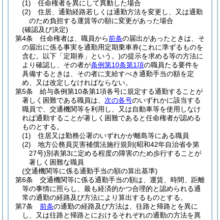
(1)
任命権者を異にして異動した場合
(2)
住居、通勤経路若しくは通勤方法を変更し、又は通勤
のため負担する運賃等の額に変更があった場合
(確認及び決定)
第4条
任命権者は、職員から
前条
の届出があったときは、そ
の届出に係る事実を通勤用定期乗車券
(これに準ずるものを
含む。以下「定期券」という。)
の提示を求める等の方法に
より確認し、その者が
条例第10条第1項
の職員たる要件を
具備するときは、その者に支給すべき通勤手当の額を定
め、又は改定しなければならない。
第5条
給与条例第10条第1項各号に規定する通勤することが
著しく困難である職員は、
次の各号
のいずれかに該当する
職員で、交通機関等を利用し、又は自動車等を使用しなけ
れば通勤することが著しく困難であると任命権者が認める
ものとする。
(1)
住居又は勤務公署のいずれかが離島等にある職員
(2)
地方公務員災害補償法施行規則
(昭和42年自治省令第
27号)
別表第3に定める程度の障害のため歩行することが
著しく困難な職員
(交通機関等に係る通勤手当の額の算出基準)
第6条
交通機関等に係る通勤手当の額は、運賃、時間、距離
等の事情に照らし、最も経済的かつ合理的と認められる通
常の通勤の経路及び方法により算出するものとする。
第7条
前条
の通勤の経路及び方法は、往路と帰路とを異に
し、又は往路と帰路とにおけるそれぞれの通勤の方法を異