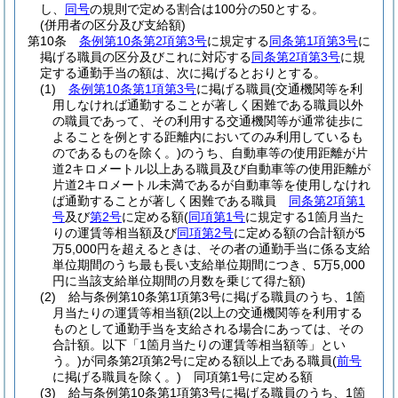
し、
同号
の規則で定める割合は100分の50とする。
(併用者の区分及び支給額)
第10条
条例第10条第2項第3号
に規定する
同条第1項第3号
に
掲げる職員の区分及びこれに対応する
同条第2項第3号
に規
定する通勤手当の額は、次に掲げるとおりとする。
(1)
条例第10条第1項第3号
に掲げる職員
(交通機関等を利
用しなければ通勤することが著しく困難である職員以外
の職員であって、その利用する交通機関等が通常徒歩に
よることを例とする距離内においてのみ利用しているも
のであるものを除く。)
のうち、自動車等の使用距離が片
道2キロメートル以上ある職員及び自動車等の使用距離が
片道2キロメートル未満であるが自動車等を使用しなけれ
ば通勤することが著しく困難である職員
同条第2項第1
号
及び
第2号
に定める額
(
同項第1号
に規定する1箇月当た
りの運賃等相当額及び
同項第2号
に定める額の合計額が5
万5,000円を超えるときは、その者の通勤手当に係る支給
単位期間のうち最も長い支給単位期間につき、5万5,000
円に当該支給単位期間の月数を乗じて得た額)
(2)
給与条例第10条第1項第3号に掲げる職員のうち、1箇
月当たりの運賃等相当額
(2以上の交通機関等を利用する
ものとして通勤手当を支給される場合にあっては、その
合計額。以下「1箇月当たりの運賃等相当額等」とい
う。)
が同条第2項第2号に定める額以上である職員
(
前号
に掲げる職員を除く。)
同項第1号に定める額
(3)
給与条例第10条第1項第3号に掲げる職員のうち、1箇