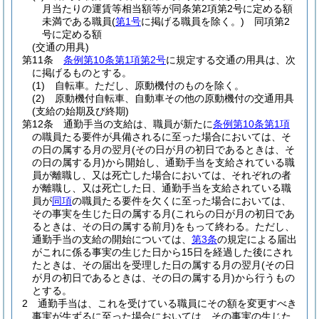
月当たりの運賃等相当額等が同条第2項第2号に定める額
未満である職員
(
第1号
に掲げる職員を除く。)
同項第2
号に定める額
(交通の用具)
第11条
条例第10条第1項第2号
に規定する交通の用具は、次
に掲げるものとする。
(1)
自転車。
ただし、原動機付のものを除く。
(2)
原動機付自転車、自動車その他の原動機付の交通用具
(支給の始期及び終期)
第12条
通勤手当の支給は、職員が新たに
条例第10条第1項
の職員たる要件が具備されるに至った場合においては、そ
の日の属する月の翌月
(その日が月の初日であるときは、そ
の日の属する月)
から開始し、通勤手当を支給されている職
員が離職し、又は死亡した場合においては、それぞれの者
が離職し、又は死亡した日、通勤手当を支給されている職
員が
同項
の職員たる要件を欠くに至った場合においては、
その事実を生じた日の属する月
(これらの日が月の初日であ
るときは、その日の属する前月)
をもって終わる。
ただし、
通勤手当の支給の開始については、
第3条
の規定による届出
がこれに係る事実の生じた日から15日を経過した後にされ
たときは、その届出を受理した日の属する月の翌月
(その日
が月の初日であるときは、その日の属する月)
から行うもの
とする。
2
通勤手当は、これを受けている職員にその額を変更すべき
事実が生ずるに至った場合においては、その事実の生じた