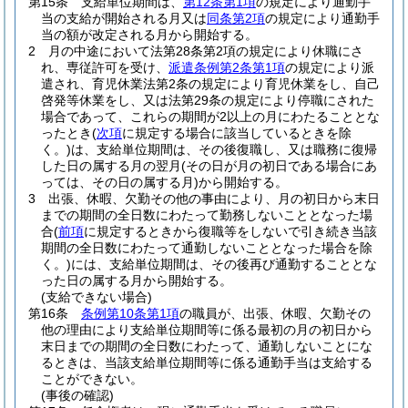
第15条
支給単位期間は、
第12条第1項
の規定により通勤手
当の支給が開始される月又は
同条第2項
の規定により通勤手
当の額が改定される月から開始する。
2
月の中途において法第28条第2項の規定により休職にさ
れ、専従許可を受け、
派遣条例第2条第1項
の規定により派
遣され、育児休業法第2条の規定により育児休業をし、自己
啓発等休業をし、又は法第29条の規定により停職にされた
場合であって、これらの期間が2以上の月にわたることとな
ったとき
(
次項
に規定する場合に該当しているときを除
く。)
は、支給単位期間は、その後復職し、又は職務に復帰
した日の属する月の翌月
(その日が月の初日である場合にあ
っては、その日の属する月)
から開始する。
3
出張、休暇、欠勤その他の事由により、月の初日から末日
までの期間の全日数にわたって勤務しないこととなった場
合
(
前項
に規定するときから復職等をしないで引き続き当該
期間の全日数にわたって通勤しないこととなった場合を除
く。)
には、支給単位期間は、その後再び通勤することとな
った日の属する月から開始する。
(支給できない場合)
第16条
条例第10条第1項
の職員が、出張、休暇、欠勤その
他の理由により支給単位期間等に係る最初の月の初日から
末日までの期間の全日数にわたって、通勤しないことにな
るときは、当該支給単位期間等に係る通勤手当は支給する
ことができない。
(事後の確認)