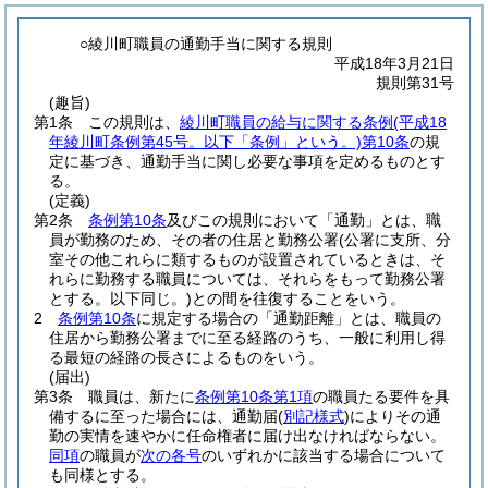
○綾川町職員の通勤手当に関する規則
平成18年3月21日
規則第31号
(趣旨)
第1条
この規則は、
綾川町職員の給与に関する条例
(平成18
年綾川町条例第45号。以下「条例」という。)
第10条
の規
定に基づき、通勤手当に関し必要な事項を定めるものとす
る。
(定義)
第2条
条例第10条
及びこの規則において「通勤」とは、職
員が勤務のため、その者の住居と勤務公署
(公署に支所、分
室その他これらに類するものが設置されているときは、そ
れらに勤務する職員については、それらをもって勤務公署
とする。以下同じ。)
との間を往復することをいう。
2
条例第10条
に規定する場合の「通勤距離」とは、職員の
住居から勤務公署までに至る経路のうち、一般に利用し得
る最短の経路の長さによるものをいう。
(届出)
第3条
職員は、新たに
条例第10条第1項
の職員たる要件を具
備するに至った場合には、通勤届
(
別記様式
)
によりその通
勤の実情を速やかに任命権者に届け出なければならない。
同項
の職員が
次の各号
のいずれかに該当する場合について
も同様とする。