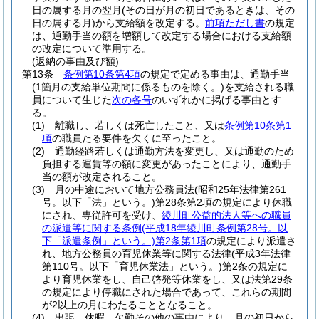
日の属する月の翌月
(その日が月の初日であるときは、その
日の属する月)
から支給額を改定する。
前項ただし書
の規定
は、通勤手当の額を増額して改定する場合における支給額
の改定について準用する。
(返納の事由及び額)
第13条
条例第10条第4項
の規定で定める事由は、通勤手当
(1箇月の支給単位期間に係るものを除く。)
を支給される職
員について生じた
次の各号
のいずれかに掲げる事由とす
る。
(1)
離職し、若しくは死亡したこと、又は
条例第10条第1
項
の職員たる要件を欠くに至ったこと。
(2)
通勤経路若しくは通勤方法を変更し、又は通勤のため
負担する運賃等の額に変更があったことにより、通勤手
当の額が改定されること。
(3)
月の中途において地方公務員法
(昭和25年法律第261
号。以下「法」という。)
第28条第2項の規定により休職
にされ、専従許可を受け、
綾川町公益的法人等への職員
の派遣等に関する条例
(平成18年綾川町条例第28号。以
下「派遣条例」という。)
第2条第1項
の規定により派遣さ
れ、地方公務員の育児休業等に関する法律
(平成3年法律
第110号。以下「育児休業法」という。)
第2条の規定に
より育児休業をし、自己啓発等休業をし、又は法第29条
の規定により停職にされた場合であって、これらの期間
が2以上の月にわたることとなること。
(4)
出張、休暇、欠勤その他の事由により、月の初日から