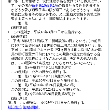
第17条
任命権者は、現に通勤手当を受けている職員につい
て、その者が
条例第10条第1項
の職員たる要件を具備する
かどうか及び通勤手当の額が適正であるかどうかを、当該
職員に定期券等の提示を求め、又は通勤の実情を実地に調
査する等の方法により、随時確認するものとする。
附
則
(施行期日)
1
この規則は、平成18年3月21日から施行する。
(経過措置)
2
平成18年3月21日
(以下「新町設置の日」という。)
の前日
において合併関係町
(合併前の綾上町又は綾南町をいう。以
下同じ。)
の職員であった者で引き続き本町に採用された職
員の新町設置の日前においてこの規則の規定に相当する合
併関係町の規程によりなされた承認、決定その他の行為
は、この規則の相当規定によりなされたものとみなす。
附
則
(平成19年4月1日
規則第8号)
この規則は、公布の日から施行する。
附
則
(平成20年4月1日
規則第6号)
この規則は、平成20年4月1日から施行する。
附
則
(平成20年9月26日
規則第23号)
この規則は、平成20年12月1日から施行する。
附
則
(令和5年3月20日
規則第8号)
抄
(施行期日)
第1条
この規則は、令和5年4月1日から施行する。
別記様式
(第3条関係)