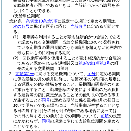
義務者と事由発生月の翌月以降に支給される給与の給料の
支給義務者が同一であるときは、当該給与から当該額を差
し引くことができる。
(支給単位期間)
第14条
条例第10条第5項
に規定する規則で定める期間は、
次の各号
に掲げる区分に応じ、
当該各号
に定める期間とす
る。
(1)
定期券を利用することが最も経済的かつ合理的である
と認められる交通機関 当該交通機関において発行され
ている定期券の通用期間のうち6箇月を超えない範囲内で
最も長いものに相当する期間
(2)
回数乗車券等を使用することが最も経済的かつ合理的
であると認められる交通機関又は
第8条第1項第3号
の町
長の定める交通機関 1箇月
2
前項第1号
に掲げる交通機関について、
同号
に定める期間
に係る最後の月の前月以前に、法第28条の6第1項の規定に
よる退職その他の離職をすること、長期間の研修等のため
に旅行をすること、勤務態様の変更により通勤のため負担
する運賃等の額に変更があることその他町長の定める事由
が生ずることが
同号
に定める期間に係る最初の月の初日に
おいて明らかである場合には、当該事由が生ずることとな
る日の属する月
(その日が月の初日である場合にあっては、
その日の属する月の前月)
までの期間について、
前項
の規定
にかかわらず、
同項
の規定に準じて支給単位期間を定める
ことができる。