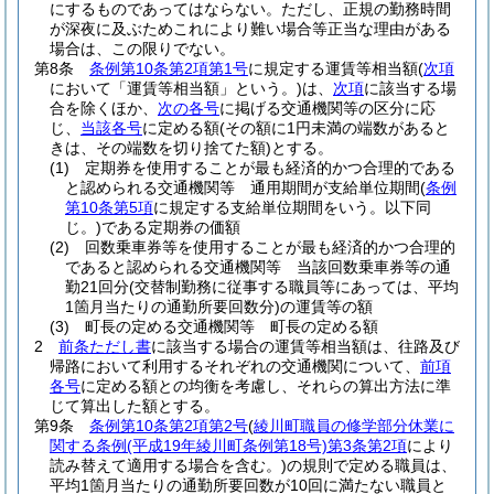
にするものであってはならない。
ただし、正規の勤務時間
が深夜に及ぶためこれにより難い場合等正当な理由がある
場合は、この限りでない。
第8条
条例第10条第2項第1号
に規定する運賃等相当額
(
次項
において「運賃等相当額」という。)
は、
次項
に該当する場
合を除くほか、
次の各号
に掲げる交通機関等の区分に応
じ、
当該各号
に定める額
(その額に1円未満の端数があると
きは、その端数を切り捨てた額)
とする。
(1)
定期券を使用することが最も経済的かつ合理的である
と認められる交通機関等 通用期間が支給単位期間
(
条例
第10条第5項
に規定する支給単位期間をいう。以下同
じ。)
である定期券の価額
(2)
回数乗車券等を使用することが最も経済的かつ合理的
であると認められる交通機関等 当該回数乗車券等の通
勤21回分
(交替制勤務に従事する職員等にあっては、平均
1箇月当たりの通勤所要回数分)
の運賃等の額
(3)
町長の定める交通機関等 町長の定める額
2
前条ただし書
に該当する場合の運賃等相当額は、往路及び
帰路において利用するそれぞれの交通機関について、
前項
各号
に定める額との均衡を考慮し、それらの算出方法に準
じて算出した額とする。
第9条
条例第10条第2項第2号
(
綾川町職員の修学部分休業に
関する条例
(平成19年綾川町条例第18号)
第3条第2項
により
読み替えて適用する場合を含む。)
の規則で定める職員は、
平均1箇月当たりの通勤所要回数が10回に満たない職員と