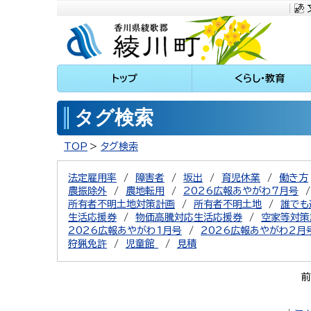
川町
トップ
くらし・教育
タグ検索
TOP
タグ検索
法定雇用率
障害者
坂出
育児休業
働き方
農振除外
農地転用
2026広報あやがわ7月号
所有者不明土地対策計画
所有者不明土地
誰でも
生活応援券
物価高騰対応生活応援券
空家等対策
2026広報あやがわ1月号
2026広報あやがわ2月
狩猟免許
児童館
見積
前