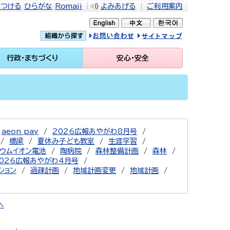
をつける
ひらがな
Romaji
よみあげる
ご利用案内
問い合せ
イトマップ
行政・まちづくり
安心・安全
aeon pay
2026広報あやがわ8月号
橋梁
夏休み子ども教室
生涯学習
ウムイオン電池
陶病院
森林整備計画
森林
026広報あやがわ4月号
ション
過疎計画
地域計画変更
地域計画
へ