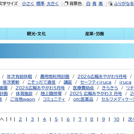
文字サイズ
小さく
標準
大きく
背景色
白
青
黒
ふりがな
観光・文化
産業・労働
年次有給休暇
農用地利用計画
2026広報あやがわ9月号
年次更新
こそっだて通信
講座
セーフティiruca
iruca
通園
2026広報あやがわ5月号
医療費助成
きらきら
リチ
計画
体育施設
陸上競技場
2025 広報あやがわ3 月号
2
号
ご当地waon
コミュニティ
otc医薬品
セルフメディケー
へ
|
1
|
2
|
3
|
4
|
5
|
6
|
7
|
8
|
9
|
10
|
次