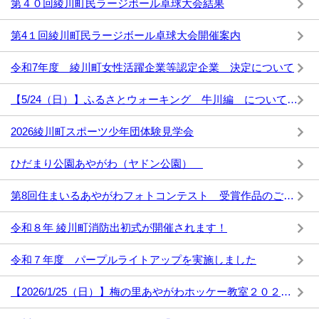
第４０回綾川町民ラージボール卓球大会結果
第4１回綾川町民ラージボール卓球大会開催案内
令和7年度 綾川町女性活躍企業等認定企業 決定について
【5/24（日）】ふるさとウォーキング 牛川編 について（綾川町文化財保護協会）
2026綾川町スポーツ少年団体験見学会
ひだまり公園あやがわ（ヤドン公園）
第8回住まいるあやがわフォトコンテスト 受賞作品のご紹介
令和８年 綾川町消防出初式が開催されます！
令和７年度 パープルライトアップを実施しました
【2026/1/25（日）】梅の里あやがわホッケー教室２０２６を開催します！！！【参加無料、参加賞あり】