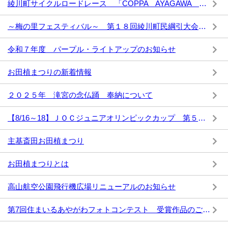
綾川町サイクルロードレース 「COPPA AYAGAWA ２０２６」
～梅の里フェスティバル～ 第１８回綾川町民綱引大会～ 開催案内
令和７年度 パープル・ライトアップのお知らせ
お田植まつりの新着情報
２０２５年 滝宮の念仏踊 奉納について
【8/16～18】ＪＯＣジュニアオリンピックカップ 第５５回全日本中学生男子ホッケー選手権大会の開催について
主基斎田お田植まつり
お田植まつりとは
高山航空公園飛行機広場リニューアルのお知らせ
第7回住まいるあやがわフォトコンテスト 受賞作品のご紹介