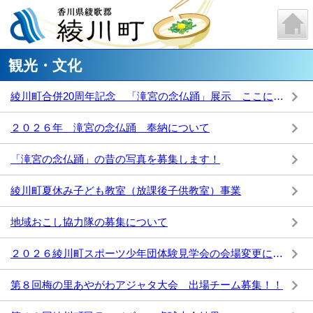
観光・文化
綾川町合併20周年記念 「滝宮の念仏踊」展示 ここに舞い、紡ぐ 開催のお知らせ
２０２６年 滝宮の念仏踊 奉納について
「滝宮の念仏踊」の昔の写真を募集します！
綾川町夏休み子ども教室（放課後子供教室）事業
地域おこし協力隊の募集について
２０２６綾川町スポーツ少年団体験見学会の会場変更について
第８回梅の里あやがわアジャタ大会 出場チーム募集！！