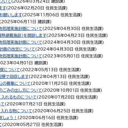
ついて
(
2026年03月24日
建設課
)
ます
(
2026年02月20日
住民生活課
)
お願いします
(
2025年11月06日
住民生活課
)
(
2025年06月11日
建設課
)
物処理実施計画について
(
2025年04月30日
住民生活課
)
暑熱避難施設）を開設します
(
2025年04月23日
住民生活課
)
物処理実施計画について
(
2024年04月30日
住民生活課
)
計画の改定について
(
2024年04月30日
住民生活課
)
物処理実施計画について
(
2023年05月01日
住民生活課
)
2023年04月01日
建設課
)
制度について
(
2022年05月13日
住民生活課
)
配便で回収します
(
2022年04月13日
住民生活課
)
店」の募集について
(
2020年11月25日
住民生活課
)
のごみの出し方について
(
2020年10月01日
住民生活課
)
に入れるものについて
(
2020年07月28日
住民生活課
)
いて
(
2020年07月21日
住民生活課
)
に入れる物について
(
2020年06月25日
住民生活課
)
ましょう！
(
2020年06月16日
住民生活課
)
て
(
2020年05月27日
住民生活課
)