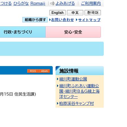
をつける
ひらがな
Romaji
よみあげる
ご利用案内
問い合せ
イトマップ
行政・まちづくり
安心・安全
施設情報
RSS
Atom
綾川町運動公園
綾川町ふれあい運動公
園・綾川町Ｂ＆G綾上海
7月15日
住民生活課
)
洋センター
柏原渓谷キャンプ村