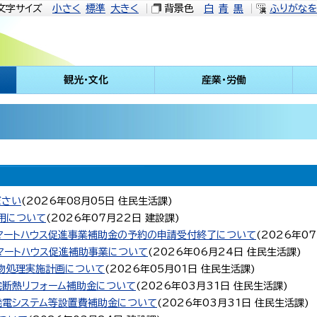
文字サイズ
小さく
標準
大きく
背景色
白
青
黒
ふりがな
観光・文化
産業・労働
ださい
(
2026年08月05日
住民生活課
)
用について
(
2026年07月22日
建設課
)
マートハウス促進事業補助金の予約の申請受付終了について
(
2026年0
マートハウス促進補助事業について
(
2026年06月24日
住民生活課
)
物処理実施計画について
(
2026年05月01日
住民生活課
)
宅断熱リフォーム補助金について
(
2026年03月31日
住民生活課
)
発電システム等設置費補助金について
(
2026年03月31日
住民生活課
)