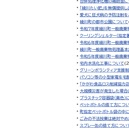
合併処理浄化槽の補助金に
「綾川たい肥」を無償提供し
愛犬に狂犬病の予防注射を
綾川町の都市公園について
令和７年度綾川町一般廃棄
クーリングシェルター（指定
令和６年度綾川町一般廃棄
綾川町一般廃棄物処理基本
令和５年度綾川町一般廃棄
宅内水洗化工事について
(
グリーンボランティア支援
パソコン等の小型家電を宅
「かがわ食品ロス削減協力
大規模災害が発生した場合
プラスチック容器袋（黄色）
ペットボトルの捨て方につ
町指定ペットボトル袋の中
ごみの不法投棄は絶対やめ
スプレー缶の捨て方につい