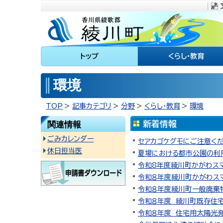
川町
トップ
くらし・教育
環境
TOP
記事カテゴリ
分野
くらし・教育
環境
関連情報
ごみカレンダー
セアカゴケグモにご注意く
休日担当医
夏場における都市公園の利
令和8年度綾川町かがわス
令和８年度綾川町かがわス
令和８年度綾川町一般廃棄
令和８年度 綾川町既存住
令和８年度 住宅用太陽光