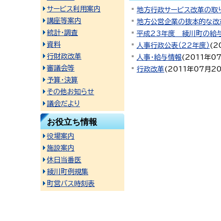
サービス利用案内
地方行政サービス改革の取
講座等案内
地方公営企業の抜本的な改
統計・調査
平成23年度 綾川町の給
資料
人事行政公表（22年度）
(
2
行財政改革
人事・給与情報
(
2011年0
審議会等
行政改革
(
2011年07月2
予算・決算
その他お知らせ
議会だより
お役立ち情報
役場案内
施設案内
休日当番医
綾川町例規集
町営バス時刻表