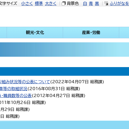
文字サイズ
小さく
標準
大きく
背景色
白
青
黒
ふりがな
観光・文化
産業・労働
り組み状況等の公表について
(
2022年04月07日
総務課
)
革等の取組状況
(
2016年08月31日
総務課
)
与・職員数等の公表
(
2012年04月27日
総務課
)
011年10月26日
総務課
)
7月29日
総務課
)
0日
総務課
)