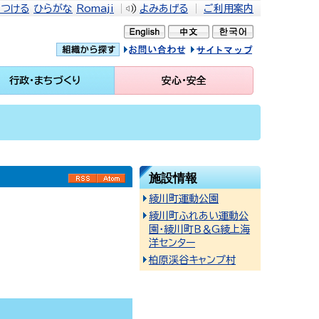
をつける
ひらがな
Romaji
よみあげる
ご利用案内
問い合せ
イトマップ
行政・まちづくり
安心・安全
施設情報
RSS
Atom
綾川町運動公園
綾川町ふれあい運動公
園・綾川町Ｂ＆G綾上海
洋センター
柏原渓谷キャンプ村