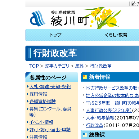
川町
トップ
くらし・教育
行財政改革
TOP
記事カテゴリ
属性
行財政改革
新着情報
各属性のページ
入札・調達・売却・契約
地方行政サービス改革の取
採用情報
地方公営企業の抜本的な改
各種資格試験
平成23年度 綾川町の給
募集（コンクール、委員
人事行政公表（22年度）
(
2
等）
人事・給与情報
(
2011年0
イベント情報
行政改革
(
2011年07月2
許可・認可・届出・申請
総務課
注意情報