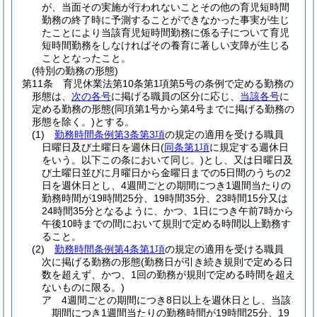
が、当面その実施が行われないことその他の育児短時間
勤務の終了時に予測することができなかった事実が生じ
たことにより当該育児短時間勤務に係る子について育児
短時間勤務をしなければその養育に著しい支障が生じる
こととなったこと。
(特別の勤務の形態)
第11条
育児休業法第10条第1項第5号の条例で定める勤務の
形態は、
次の各号
に掲げる職員の区分に応じ、
当該各号
に
定める勤務の形態
(同項第1号から第4号までに掲げる勤務の
形態を除く。)
とする。
(1)
勤務時間条例第3条第3項
の規定の適用を受ける職員
日曜日及び土曜日を週休日
(
同条第1項
に規定する週休日
をいう。以下この条において同じ。)
とし、又は日曜日及
び土曜日並びに月曜日から金曜日までの5日間のうちの2
日を週休日とし、4週間ごとの期間につき1週間当たりの
勤務時間が19時間25分、19時間35分、23時間15分又は
24時間35分となるように、かつ、1日につき午前7時から
午後10時までの間において規則で定める時間以上勤務す
ること。
(2)
勤務時間条例第4条第1項
の規定の適用を受ける職員
次に掲げる勤務の形態
(勤務日が引き続き規則で定める日
数を超えず、かつ、1回の勤務が規則で定める時間を超え
ないものに限る。)
ア
4週間ごとの期間につき8日以上を週休日とし、当該
期間につき1週間当たりの勤務時間が19時間25分、19