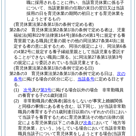
職に採用されることに伴い、当該育児休業に係る子
について、当該更新前の任期の末日の翌日又は当該
採用の日を育児休業の期間の初日とする育児休業を
しようとするもの
(育児休業法第2条第1項の条例で定める者)
第2条の2
育児休業法第2条第1項の条例で定める者は、児童
福祉法
(昭和22年法律第164号)
第6条の4第1号に規定する養
育里親である職員
(児童の親その他の同法第27条第4項に規
定する者の意に反するため、同項の規定により、同法第6条
の4第2号に規定する養子縁組里親として当該児童を委託す
ることができない職員に限る。)
に同法第27条第1項第3号
の規定により委託されている当該児童とする。
(育児休業法第2条第1項の条例で定める日)
第2条の3
育児休業法第2条第1項の条例で定める日は、
次の
各号
に掲げる場合の区分に応じ、
当該各号
に定める日とす
る。
(1)
次号
及び
第3号
に掲げる場合以外の場合 非常勤職員
の養育する子の1歳到達日
(2)
非常勤職員の配偶者
(届出をしないが事実上婚姻関係
と同様の事情にある者を含む。以下同じ。)
が当該非常勤
職員の養育する子の1歳到達日以前のいずれかの日におい
て当該子を養育するために育児休業法その他の法律の規
定による育児休業
(以下この条及び
次条
において「地方等
育児休業」という。)
をしている場合において当該非常勤
職員当該子について育児休業をしようとする場合
(当該育