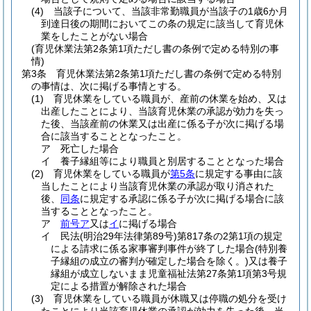
(4)
当該子について、当該非常勤職員が当該子の1歳6か月
到達日後の期間においてこの条の規定に該当して育児休
業をしたことがない場合
(育児休業法第2条第1項ただし書の条例で定める特別の事
情)
第3条
育児休業法第2条第1項ただし書の条例で定める特別
の事情は、次に掲げる事情とする。
(1)
育児休業をしている職員が、産前の休業を始め、又は
出産したことにより、当該育児休業の承認が効力を失っ
た後、当該産前の休業又は出産に係る子が次に掲げる場
合に該当することとなったこと。
ア
死亡した場合
イ
養子縁組等により職員と別居することとなった場合
(2)
育児休業をしている職員が
第5条
に規定する事由に該
当したことにより当該育児休業の承認が取り消された
後、
同条
に規定する承認に係る子が次に掲げる場合に該
当することとなったこと。
ア
前号ア
又は
イ
に掲げる場合
イ
民法
(明治29年法律第89号)
第817条の2第1項の規定
による請求に係る家事審判事件が終了した場合
(特別養
子縁組の成立の審判が確定した場合を除く。)
又は養子
縁組が成立しないまま児童福祉法第27条第1項第3号規
定による措置が解除された場合
(3)
育児休業をしている職員が休職又は停職の処分を受け