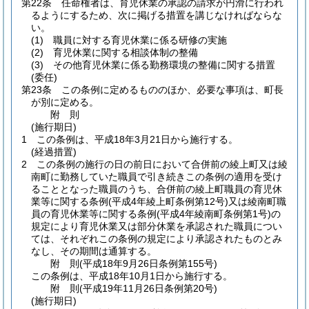
第22条
任命権者は、育児休業の承認の請求が円滑に行われ
るようにするため、次に掲げる措置を講じなければならな
い。
(1)
職員に対する育児休業に係る研修の実施
(2)
育児休業に関する相談体制の整備
(3)
その他育児休業に係る勤務環境の整備に関する措置
(委任)
第23条
この条例に定めるもののほか、必要な事項は、町長
が別に定める。
附
則
(施行期日)
1
この条例は、平成18年3月21日から施行する。
(経過措置)
2
この条例の施行の日の前日において合併前の綾上町又は綾
南町に勤務していた職員で引き続きこの条例の適用を受け
ることとなった職員のうち、合併前の綾上町職員の育児休
業等に関する条例
(平成4年綾上町条例第12号)
又は綾南町職
員の育児休業等に関する条例
(平成4年綾南町条例第1号)
の
規定により育児休業又は部分休業を承認された職員につい
ては、それぞれこの条例の規定により承認されたものとみ
なし、その期間は通算する。
附
則
(平成18年9月26日
条例第155号)
この条例は、平成18年10月1日から施行する。
附
則
(平成19年11月26日
条例第20号)
(施行期日)