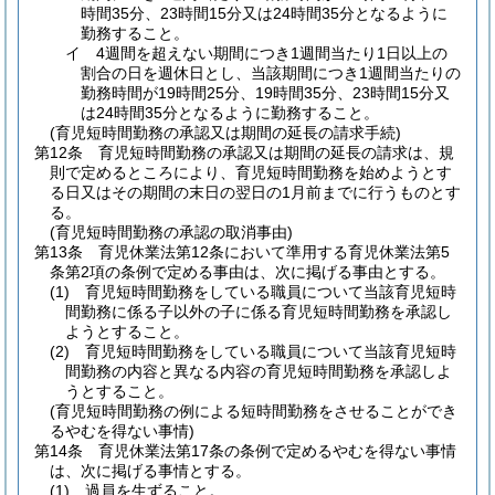
時間35分、23時間15分又は24時間35分となるように
勤務すること。
イ
4週間を超えない期間につき1週間当たり1日以上の
割合の日を週休日とし、当該期間につき1週間当たりの
勤務時間が19時間25分、19時間35分、23時間15分又
は24時間35分となるように勤務すること。
(育児短時間勤務の承認又は期間の延長の請求手続)
第12条
育児短時間勤務の承認又は期間の延長の請求は、規
則で定めるところにより、育児短時間勤務を始めようとす
る日又はその期間の末日の翌日の1月前までに行うものとす
る。
(育児短時間勤務の承認の取消事由)
第13条
育児休業法第12条において準用する育児休業法第5
条第2項の条例で定める事由は、次に掲げる事由とする。
(1)
育児短時間勤務をしている職員について当該育児短時
間勤務に係る子以外の子に係る育児短時間勤務を承認し
ようとすること。
(2)
育児短時間勤務をしている職員について当該育児短時
間勤務の内容と異なる内容の育児短時間勤務を承認しよ
うとすること。
(育児短時間勤務の例による短時間勤務をさせることができ
るやむを得ない事情)
第14条
育児休業法第17条の条例で定めるやむを得ない事情
は、次に掲げる事情とする。
(1)
過員を生ずること。