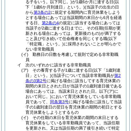
る子をいう。以下同じ。)
が1歳6か月に達する日
(以
下「1歳6か月到達日」という。)
(当該子の出生の日
から
第3条の2
に規定する期間内に育児休業をしよう
とする場合にあっては当該期間の末日から6月を経過
する日、
第2条の4
の規定に該当する場合にあっては
当該子が2歳に達する日)
までに、その任期
(任期が更
新される場合にあっては、更新後のもの)
が満了する
こと及び引き続いて任命権者を同じくする職
(以下
「特定職」という。)
に採用されないことが明らかで
ない非常勤職員
(イ)
勤務日の日数を考慮して規則で定める非常勤職
員
イ
次のいずれかに該当する非常勤職員
(ア)
その養育する子が1歳に達する日
(以下「1歳到達
日」という。)
(当該子について当該非常勤職員が
第2
条の3第2号
に掲げる場合に該当してする育児休業の
期間の末日とされた日が当該子の1歳到達日後である
場合にあっては、当該末日とされた日。以下
(ア)
に
おいて同じ。)
において育児休業をしている非常勤職
員であって、
同条第3号
に掲げる場合に該当して当該
子の1歳到達日の翌日を育児休業の期間の初日とする
育児休業をしようとするもの
(イ)
その任期の末日を育児休業の期間の末日とする
育児休業をしている非常勤職員であって、当該任期
を更新され、又は当該任期の満了後引き続いて特定