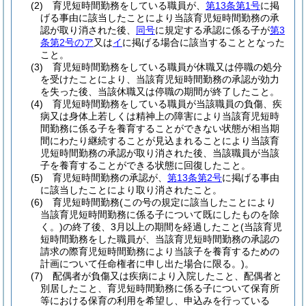
(2)
育児短時間勤務をしている職員が、
第13条第1号
に掲
げる事由に該当したことにより当該育児短時間勤務の承
認が取り消された後、
同号
に規定する承認に係る子が
第3
条第2号のア
又は
イ
に掲げる場合に該当することとなった
こと。
(3)
育児短時間勤務をしている職員が休職又は停職の処分
を受けたことにより、当該育児短時間勤務の承認が効力
を失った後、当該休職又は停職の期間が終了したこと。
(4)
育児短時間勤務をしている職員が当該職員の負傷、疾
病又は身体上若しくは精神上の障害により当該育児短時
間勤務に係る子を養育することができない状態が相当期
間にわたり継続することが見込まれることにより当該育
児短時間勤務の承認が取り消された後、当該職員が当該
子を養育することができる状態に回復したこと。
(5)
育児短時間勤務の承認が、
第13条第2号
に掲げる事由
に該当したことにより取り消されたこと。
(6)
育児短時間勤務
(この号の規定に該当したことにより
当該育児短時間勤務に係る子について既にしたものを除
く。)
の終了後、3月以上の期間を経過したこと
(当該育児
短時間勤務をした職員が、当該育児短時間勤務の承認の
請求の際育児短時間勤務により当該子を養育するための
計画について任命権者に申し出た場合に限る。)
。
(7)
配偶者が負傷又は疾病により入院したこと、配偶者と
別居したこと、育児短時間勤務に係る子について保育所
等における保育の利用を希望し、申込みを行っている