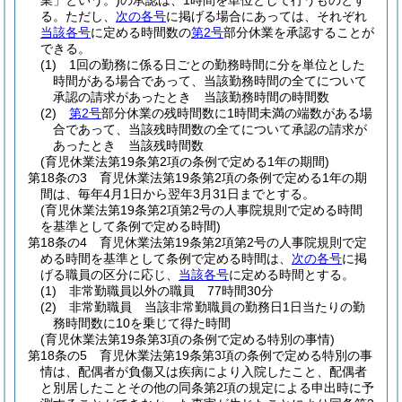
業」という。)
の承認は、1時間を単位として行うものとす
る。
ただし、
次の各号
に掲げる場合にあっては、それぞれ
当該各号
に定める時間数の
第2号
部分休業を承認することが
できる。
(1)
1回の勤務に係る日ごとの勤務時間に分を単位とした
時間がある場合であって、当該勤務時間の全てについて
承認の請求があったとき 当該勤務時間の時間数
(2)
第2号
部分休業の残時間数に1時間未満の端数がある場
合であって、当該残時間数の全てについて承認の請求が
あったとき 当該残時間数
(育児休業法第19条第2項の条例で定める1年の期間)
第18条の3
育児休業法第19条第2項の条例で定める1年の期
間は、毎年4月1日から翌年3月31日までとする。
(育児休業法第19条第2項第2号の人事院規則で定める時間
を基準として条例で定める時間)
第18条の4
育児休業法第19条第2項第2号の人事院規則で定
める時間を基準として条例で定める時間は、
次の各号
に掲
げる職員の区分に応じ、
当該各号
に定める時間とする。
(1)
非常勤職員以外の職員 77時間30分
(2)
非常勤職員 当該非常勤職員の勤務日1日当たりの勤
務時間数に10を乗じて得た時間
(育児休業法第19条第3項の条例で定める特別の事情)
第18条の5
育児休業法第19条第3項の条例で定める特別の事
情は、配偶者が負傷又は疾病により入院したこと、配偶者
と別居したことその他の同条第2項の規定による申出時に予