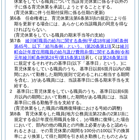
休業をしている職員について当該育児休業に係る子以外の
子に係る育児休業を承認しようとすることとする。
(育児休業に伴う任期付採用に係る任期の更新)
第6条
任命権者は、育児休業法第6条第3項の規定により任
期を更新する場合には、あらかじめ当該職員の同意を得な
ければならない。
(育児休業をしている職員の期末手当等の支給)
第7条
綾川町職員の給与に関する条例
(平成18年綾川町条例
第45号。以下「給与条例」という。)
第20条第1項
又は
綾川
町会計年度任用職員の給与及び費用弁償に関する条例
(令和
元年綾川町条例第24号)
第15条第1項
若しくは
第24条第1項
に規定するそれぞれの基準日
(以下「基準日」という。)
に
育児休業をしている職員のうち、基準日以前6箇月以内の期
間において勤務した期間
(規則で定めるこれに相当する期間
を含む。)
がある職員には、当該基準日に係る期末手当を支
給する。
2
基準日に育児休業をしている職員のうち、基準日以前6箇
月以内の期間において勤務した期間がある職員には、当該
基準日に係る勤勉手当を支給する。
(育児休業をした職員の職務復帰後における号給の調整)
第8条
育児休業をした職員
(地方公務員法第22条の2第1項に
規定する会計年度任用職員を除く。)
が職務に復帰した場合
において、部内の他の職員との均衡上必要があると認めら
れるときは、その育児休業の期間を100分の100以下の換算
率により換算して得た期間を引き続き勤務したものとみな