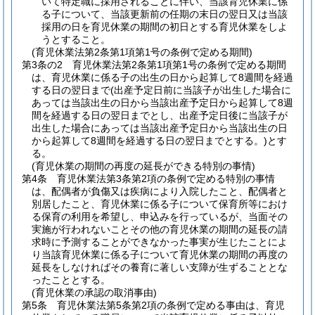
いて特定職に採用されることに伴い、当該育児休業に係
る子について、当該更新前の任期の末日の翌日又は当該
採用の日を育児休業の期間の初日とする育児休業をしよ
うとすること。
(育児休業法第2条第1項第1号の条例で定める期間)
第3条の2
育児休業法第2条第1項第1号の条例で定める期間
は、育児休業に係る子の出生の日から起算して8週間を経過
する日の翌日まで
(出産予定日前に当該子が出生した場合に
あっては当該出生の日から当該出産予定日から起算して8週
間を経過する日の翌日までとし、出産予定日後に当該子が
出生した場合にあっては当該出産予定日から当該出生の日
から起算して8週間を経過する日の翌日までとする。)
とす
る。
(育児休業の期間の再度の延長ができる特別の事情)
第4条
育児休業法第3条第2項の条例で定める特別の事情
は、配偶者が負傷又は疾病により入院したこと、配偶者と
別居したこと、育児休業に係る子について保育所等におけ
る保育の利用を希望し、申込みを行っているが、当面その
実施が行われないことその他の育児休業の期間の延長の請
求時に予測することができなかった事実が生じたことによ
り当該育児休業に係る子について育児休業の期間の再度の
延長をしなければその養育に著しい支障が生ずることとな
ったこととする。
(育児休業の承認の取消事由)
第5条
育児休業法第5条第2項の条例で定める事由は、育児