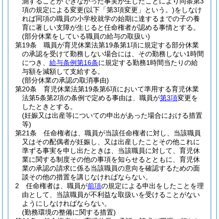
測することができなかった事実が生じたことにより同条第3
項の規定による変更
(以下「第3項変更」という。)
をしなけ
れば同項の職員の小学校就学の始期に達するまでの子の養
育に著しい支障が生じると任命権者が認める事情とする。
(部分休業をしている職員の給与の取扱い)
第19条
職員が育児休業法第19条第1項に規定する部分休業
の承認を受けて勤務しない場合には、その勤務しない1時間
につき、
給与条例第16条
に規定する勤務1時間当たりの給
与額を減額して支給する。
(部分休業の承認の取消事由)
第20条
育児休業法第19条第6項において準用する育児休業
法第5条第2項の条例で定める事由は、職員が
第3項
変更を
したときとする。
(妊娠又は出産等についての申出があった場合における措置
等)
第21条
任命権者は、職員が当該任命権者に対し、当該職員
又はその配偶者が妊娠し、又は出産したことその他これに
準ずる事実を申し出たときは、当該職員に対して、育児休
業に関する制度その他の事項を知らせるとともに、育児休
業の承認の請求に係る当該職員の意向を確認するための面
談その他の措置を講じなければならない。
2
任命権者は、職員が
前項
の規定による申出をしたことを理
由として、当該職員が不利益な取扱いを受けることがない
ようにしなければならない。
(勤務環境の整備に関する措置)