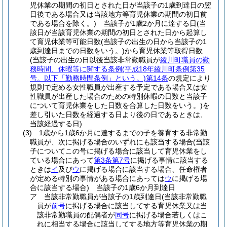
児休業の期間の初日とされた日が当該子の1歳到達日の翌
日後である場合又は当該地方等育児休業の期間の初日前
である場合を除く。)
当該子が1歳2か月に達する日
(当
該日が当該育児休業の期間の初日とされた日から起算し
て育児休業等可能日数
(当該子の出生の日から当該子の1
歳到達日までの日数をいう。)
から育児休業等取得日数
(当該子の出生の日以後当該非常勤職員が
綾川町職員の勤
務時間、休暇等に関する条例
(平成18年綾川町条例第35
号。以下「勤務時間条例」という。)
第14条
の規定により
規則で定める女性職員が出産する予定である場合又は女
性職員が出産した場合のための特別休暇の日数と当該子
について育児休業をした日数を合算した日数をいう。)
を
差し引いた日数を経過する日より後の日であるときは、
当該経過する日)
(3)
1歳から1歳6か月に達するまでの子を養育する非常勤
職員が、次に掲げる場合のいずれにも該当する場合
(当該
子についてこの号に掲げる場合に該当して育児休業をし
ている場合にあって
第3条第7号
に掲げる事情に該当する
ときは
イ
及び
ウ
に掲げる場合に該当する場合、任命権者
が定める特別の事情がある場合にあっては
ウ
に掲げる場
合に該当する場合)
当該子の1歳6か月到達日
ア
当該非常勤職員が当該子の1歳到達日
(当該非常勤職
員が
前号
に掲げる場合に該当してする育児休業又は当
該非常勤職員の配偶者が
同号
に掲げる場合若しくはこ
れに相当する場合に該当してする地方等育児休業の期