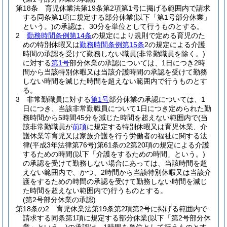
第18条
育児休業法第19条第2項第1号に掲げる範囲内で請求
する同条第1項に規定する部分休業
(以下「第1号部分休業」
という。)
の承認は、30分を単位として行うものとする。
2
勤務時間条例第14条
の規定により規則で定める育児のた
めの特別休暇又は
勤務時間条例第15条
2の規定による介護
時間の承認を受けて勤務しない職員
(非常勤職員を除く。)
に対する
第1号
部分休業の承認については、1日につき2時
間から当該特別休暇又は当該介護時間の承認を受けて勤務
しない時間を減じた時間を超えない範囲内で行うものとす
る。
3
非常勤職員に対する
第1号
部分休業の承認については、1
日につき、当該非常勤職員について1日につき定められた勤
務時間から5時間45分を減じた時間を超えない範囲内で
(当
該非常勤職員が
前項
に規定する特別休暇又は育児休業、介
護休業等育児又は家族介護を行う労働者の福祉に関する法
律
(平成3年法律第76号)
第61条の2第20項の規定による介護
するための時間
(以下「介護をするための時間」という。)
の承認を受けて勤務しない場合にあっては、当該時間を超
えない範囲内で、かつ、2時間から当該特別休暇又は当該介
護をするための時間の承認を受けて勤務しない時間を減じ
た時間を超えない範囲内で)
行うものとする。
(第2号部分休業の承認)
第18条の2
育児休業法第19条第2項第2号に掲げる範囲内で
請求する同条第1項に規定する部分休業
(以下「第2号部分休