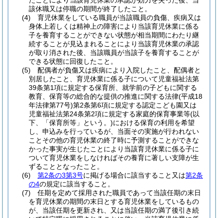
たことにより当該育児休業の承認が効力を失った後、当
該休職又は停職の期間が終了したこと。
(4)
育児休業をしている職員が当該職員の負傷、疾病又は
身体上若しくは精神上の障害により当該育児休業に係る
子を養育することができない状態が相当期間にわたり継
続することが見込まれることにより当該育児休業の承認
が取り消された後、当該職員が当該子を養育することが
できる状態に回復したこと。
(5)
配偶者が負傷又は疾病により入院したこと、配偶者と
別居したこと、育児休業に係る子について児童福祉法第
39条第1項に規定する保育所、就学前の子どもに関する
教育、保育等の総合的な提供の推進に関する法律
(平成18
年法律第77号)
第2条第6項に規定する認定こども園又は
児童福祉法第24条第2項に規定する家庭的保育事業等
(以
下、「保育所等」という。)
における保育の利用を希望
し、申込みを行っているが、当面その実施が行われない
ことその他の育児休業の終了時に予測することができな
かった事実が生じたことにより当該育児休業に係る子に
ついて育児休業をしなければその養育に著しい支障が生
ずることとなったこと。
(6)
第2条の3第3号
に掲げる場合に該当すること又は
第2条
の4
の規定に該当すること。
(7)
任期を定めて採用された職員であって当該任期の末日
を育児休業の期間の末日とする育児休業をしているもの
が、当該任期を更新され、又は当該任期の満了後引き続