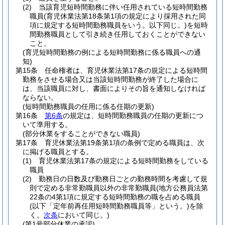
(2)
当該育児短時間勤務に伴い任用されている短時間勤務
職員
(育児休業法第18条第1項の規定により採用された同
項に規定する短時間勤務職員をいう。以下同じ。)
を短時
間勤務職員として引き続き任用しておくことができない
こと。
(育児短時間勤務の例による短時間勤務に係る職員への通
知)
第15条
任命権者は、育児休業法第17条の規定による短時間
勤務をさせる場合又は当該短時間勤務が終了した場合に
は、当該職員に対し、書面によりその旨を通知しなければ
ならない。
(短時間勤務職員の任用に係る任期の更新)
第16条
第6条
の規定は、短時間勤務職員の任期の更新につ
いて準用する。
(部分休業をすることができない職員)
第17条
育児休業法第19条第1項の条例で定める職員は、次
に掲げる職員とする。
(1)
育児休業法第17条の規定による短時間勤務をしている
職員
(2)
勤務日の日数及び勤務日ごとの勤務時間を考慮して規
則で定める非常勤職員以外の非常勤職員
(地方公務員法第
22条の4第1項に規定する短時間勤務の職を占める職員
(以下「定年前再任用短時間勤務職員等」という。)
を除
く。
次条
において同じ。)
(第1号部分休業の承認)