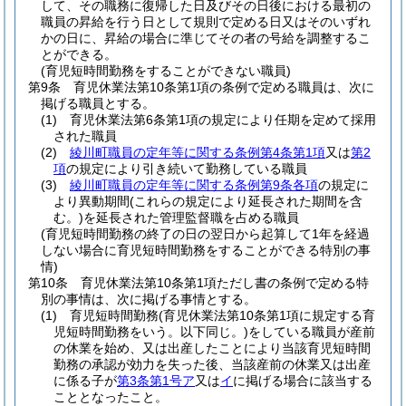
して、その職務に復帰した日及びその日後における最初の
職員の昇給を行う日として規則で定める日又はそのいずれ
かの日に、昇給の場合に準じてその者の号給を調整するこ
とができる。
(育児短時間勤務をすることができない職員)
第9条
育児休業法第10条第1項の条例で定める職員は、次に
掲げる職員とする。
(1)
育児休業法第6条第1項の規定により任期を定めて採用
された職員
(2)
綾川町職員の定年等に関する条例第4条第1項
又は
第2
項
の規定により引き続いて勤務している職員
(3)
綾川町職員の定年等に関する条例第9条各項
の規定に
より異動期間
(これらの規定により延長された期間を含
む。)
を延長された管理監督職を占める職員
(育児短時間勤務の終了の日の翌日から起算して1年を経過
しない場合に育児短時間勤務をすることができる特別の事
情)
第10条
育児休業法第10条第1項ただし書の条例で定める特
別の事情は、次に掲げる事情とする。
(1)
育児短時間勤務
(育児休業法第10条第1項に規定する育
児短時間勤務をいう。以下同じ。)
をしている職員が産前
の休業を始め、又は出産したことにより当該育児短時間
勤務の承認が効力を失った後、当該産前の休業又は出産
に係る子が
第3条第1号ア
又は
イ
に掲げる場合に該当する
こととなったこと。