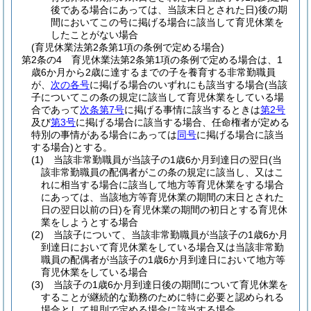
後である場合にあっては、当該末日とされた日)
後の期
間においてこの号に掲げる場合に該当して育児休業を
したことがない場合
(育児休業法第2条第1項の条例で定める場合)
第2条の4
育児休業法第2条第1項の条例で定める場合は、1
歳6か月から2歳に達するまでの子を養育する非常勤職員
が、
次の各号
に掲げる場合のいずれにも該当する場合
(当該
子についてこの条の規定に該当して育児休業をしている場
合であって
次条第7号
に掲げる事情に該当するときは
第2号
及び
第3号
に掲げる場合に該当する場合、任命権者が定める
特別の事情がある場合にあっては
同号
に掲げる場合に該当
する場合)
とする。
(1)
当該非常勤職員が当該子の1歳6か月到達日の翌日
(当
該非常勤職員の配偶者がこの条の規定に該当し、又はこ
れに相当する場合に該当して地方等育児休業をする場合
にあっては、当該地方等育児休業の期間の末日とされた
日の翌日以前の日)
を育児休業の期間の初日とする育児休
業をしようとする場合
(2)
当該子について、当該非常勤職員が当該子の1歳6か月
到達日において育児休業をしている場合又は当該非常勤
職員の配偶者が当該子の1歳6か月到達日において地方等
育児休業をしている場合
(3)
当該子の1歳6か月到達日後の期間について育児休業を
することが継続的な勤務のために特に必要と認められる
場合として規則で定める場合に該当する場合