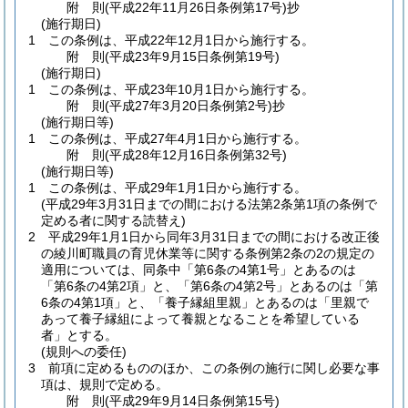
附
則
(平成22年11月26日
条例第17号)
抄
(施行期日)
1
この条例は、平成22年12月1日から施行する。
附
則
(平成23年9月15日
条例第19号)
(施行期日)
1
この条例は、平成23年10月1日から施行する。
附
則
(平成27年3月20日
条例第2号)
抄
(施行期日等)
1
この条例は、平成27年4月1日から施行する。
附
則
(平成28年12月16日
条例第32号)
(施行期日等)
1
この条例は、平成29年1月1日から施行する。
(平成29年3月31日までの間における法第2条第1項の条例で
定める者に関する読替え)
2
平成29年1月1日から同年3月31日までの間における改正後
の綾川町職員の育児休業等に関する条例第2条の2の規定の
適用については、同条中「第6条の4第1号」とあるのは
「第6条の4第2項」と、「第6条の4第2号」とあるのは「第
6条の4第1項」と、「養子縁組里親」とあるのは「里親で
あって養子縁組によって養親となることを希望している
者」とする。
(規則への委任)
3
前項に定めるもののほか、この条例の施行に関し必要な事
項は、規則で定める。
附
則
(平成29年9月14日
条例第15号)