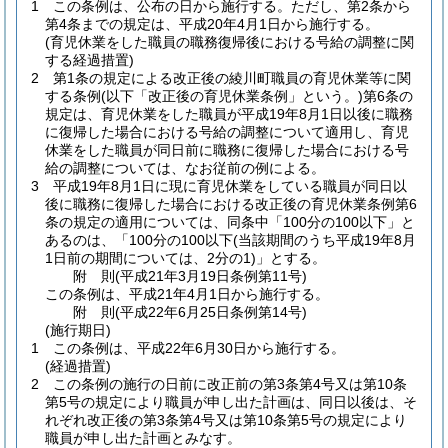
1
この条例は、公布の日から施行する。
ただし、第2条から
第4条までの規定は、平成20年4月1日から施行する。
(育児休業をした職員の職務復帰後における号給の調整に関
する経過措置)
2
第1条の規定による改正後の綾川町職員の育児休業等に関
する条例
(以下「改正後の育児休業条例」という。)
第6条の
規定は、育児休業をした職員が平成19年8月1日以後に職務
に復帰した場合における号給の調整について適用し、育児
休業をした職員が同日前に職務に復帰した場合における号
給の調整については、なお従前の例による。
3
平成19年8月1日に現に育児休業をしている職員が同日以
後に職務に復帰した場合における改正後の育児休業条例第6
条の規定の適用については、同条中「100分の100以下」と
あるのは、「100分の100以下
(当該期間のうち平成19年8月
1日前の期間については、2分の1)
」とする。
附
則
(平成21年3月19日
条例第11号)
この条例は、平成21年4月1日から施行する。
附
則
(平成22年6月25日
条例第14号)
(施行期日)
1
この条例は、平成22年6月30日から施行する。
(経過措置)
2
この条例の施行の日前に改正前の第3条第4号又は第10条
第5号の規定により職員が申し出た計画は、同日以後は、そ
れぞれ改正後の第3条第4号又は第10条第5号の規定により
職員が申し出た計画とみなす。