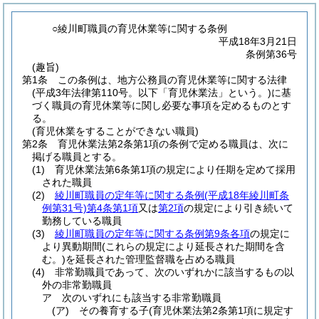
○綾川町職員の育児休業等に関する条例
平成18年3月21日
条例第36号
(趣旨)
第1条
この条例は、地方公務員の育児休業等に関する法律
(平成3年法律第110号。以下「育児休業法」という。)
に基
づく職員の育児休業等に関し必要な事項を定めるものとす
る。
(育児休業をすることができない職員)
第2条
育児休業法第2条第1項の条例で定める職員は、次に
掲げる職員とする。
(1)
育児休業法第6条第1項の規定により任期を定めて採用
された職員
(2)
綾川町職員の定年等に関する条例
(平成18年綾川町条
例第31号)
第4条第1項
又は
第2項
の規定により引き続いて
勤務している職員
(3)
綾川町職員の定年等に関する条例第9条各項
の規定に
より異動期間
(これらの規定により延長された期間を含
む。)
を延長された管理監督職を占める職員
(4)
非常勤職員であって、次のいずれかに該当するもの以
外の非常勤職員
ア
次のいずれにも該当する非常勤職員
(ア)
その養育する子
(育児休業法第2条第1項に規定す