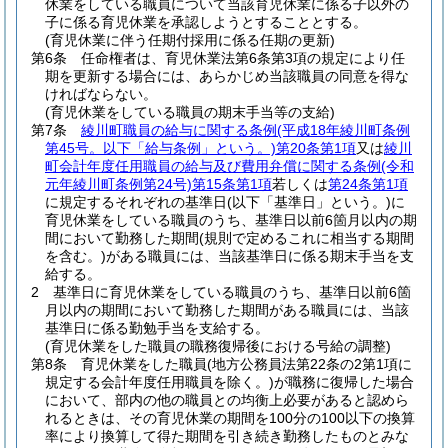
休業をしている職員について当該育児休業に係る子以外の
子に係る育児休業を承認しようとすることとする。
(育児休業に伴う任期付採用に係る任期の更新)
第6条
任命権者は、育児休業法第6条第3項の規定により任
期を更新する場合には、あらかじめ当該職員の同意を得な
ければならない。
(育児休業をしている職員の期末手当等の支給)
第7条
綾川町職員の給与に関する条例
(平成18年綾川町条例
第45号。以下「給与条例」という。)
第20条第1項
又は
綾川
町会計年度任用職員の給与及び費用弁償に関する条例
(令和
元年綾川町条例第24号)
第15条第1項
若しくは
第24条第1項
に規定するそれぞれの基準日
(以下「基準日」という。)
に
育児休業をしている職員のうち、基準日以前6箇月以内の期
間において勤務した期間
(規則で定めるこれに相当する期間
を含む。)
がある職員には、当該基準日に係る期末手当を支
給する。
2
基準日に育児休業をしている職員のうち、基準日以前6箇
月以内の期間において勤務した期間がある職員には、当該
基準日に係る勤勉手当を支給する。
(育児休業をした職員の職務復帰後における号給の調整)
第8条
育児休業をした職員
(地方公務員法第22条の2第1項に
規定する会計年度任用職員を除く。)
が職務に復帰した場合
において、部内の他の職員との均衡上必要があると認めら
れるときは、その育児休業の期間を100分の100以下の換算
率により換算して得た期間を引き続き勤務したものとみな