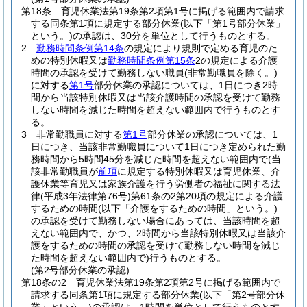
第18条
育児休業法第19条第2項第1号に掲げる範囲内で請求
する同条第1項に規定する部分休業
(以下「第1号部分休業」
という。)
の承認は、30分を単位として行うものとする。
2
勤務時間条例第14条
の規定により規則で定める育児のた
めの特別休暇又は
勤務時間条例第15条
2の規定による介護
時間の承認を受けて勤務しない職員
(非常勤職員を除く。)
に対する
第1号
部分休業の承認については、1日につき2時
間から当該特別休暇又は当該介護時間の承認を受けて勤務
しない時間を減じた時間を超えない範囲内で行うものとす
る。
3
非常勤職員に対する
第1号
部分休業の承認については、1
日につき、当該非常勤職員について1日につき定められた勤
務時間から5時間45分を減じた時間を超えない範囲内で
(当
該非常勤職員が
前項
に規定する特別休暇又は育児休業、介
護休業等育児又は家族介護を行う労働者の福祉に関する法
律
(平成3年法律第76号)
第61条の2第20項の規定による介護
するための時間
(以下「介護をするための時間」という。)
の承認を受けて勤務しない場合にあっては、当該時間を超
えない範囲内で、かつ、2時間から当該特別休暇又は当該介
護をするための時間の承認を受けて勤務しない時間を減じ
た時間を超えない範囲内で)
行うものとする。
(第2号部分休業の承認)
第18条の2
育児休業法第19条第2項第2号に掲げる範囲内で
請求する同条第1項に規定する部分休業
(以下「第2号部分休