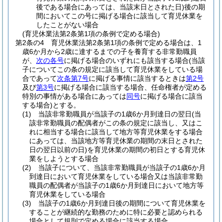
後である場合にあっては、当該末日とされた日)
後の期
間においてこの号に掲げる場合に該当して育児休業を
したことがない場合
(育児休業法第2条第1項の条例で定める場合)
第2条の4
育児休業法第2条第1項の条例で定める場合は、1
歳6か月から2歳に達するまでの子を養育する非常勤職員
が、
次の各号
に掲げる場合のいずれにも該当する場合
(当該
子についてこの条の規定に該当して育児休業をしている場
合であって
次条第7号
に掲げる事情に該当するときは
第2号
及び
第3号
に掲げる場合に該当する場合、任命権者が定める
特別の事情がある場合にあっては
同号
に掲げる場合に該当
する場合)
とする。
(1)
当該非常勤職員が当該子の1歳6か月到達日の翌日
(当
該非常勤職員の配偶者がこの条の規定に該当し、又はこ
れに相当する場合に該当して地方等育児休業をする場合
にあっては、当該地方等育児休業の期間の末日とされた
日の翌日以前の日)
を育児休業の期間の初日とする育児休
業をしようとする場合
(2)
当該子について、当該非常勤職員が当該子の1歳6か月
到達日において育児休業をしている場合又は当該非常勤
職員の配偶者が当該子の1歳6か月到達日において地方等
育児休業をしている場合
(3)
当該子の1歳6か月到達日後の期間について育児休業を
することが継続的な勤務のために特に必要と認められる
場合として規則で定める場合に該当する場合