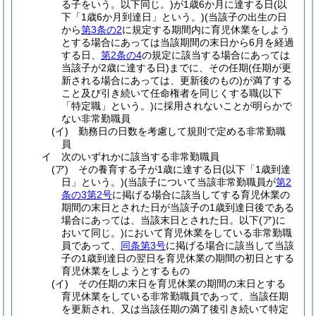
る子をいう。以下同じ。)
が1歳6か月に達する日
(以
下「1歳6か月到達日」という。)
(当該子の出生の日
から
第3条の2
に規定する期間内に育児休業をしよう
とする場合にあっては当該期間の末日から6月を経過
する日、
第2条の4
の規定に該当する場合にあっては
当該子が2歳に達する日)
までに、その任期
(任期が更
新される場合にあっては、更新後のもの)
が満了する
こと及び引き続いて任命権者を同じくする職
(以下
「特定職」という。)
に採用されないことが明らかで
ない非常勤職員
(イ)
勤務日の日数を考慮して規則で定める非常勤職
員
イ
次のいずれかに該当する非常勤職員
(ア)
その養育する子が1歳に達する日
(以下「1歳到達
日」という。)
(当該子について当該非常勤職員が
第2
条の3第2号
に掲げる場合に該当してする育児休業の
期間の末日とされた日が当該子の1歳到達日後である
場合にあっては、当該末日とされた日。以下
(ア)
に
おいて同じ。)
において育児休業をしている非常勤職
員であって、
同条第3号
に掲げる場合に該当して当該
子の1歳到達日の翌日を育児休業の期間の初日とする
育児休業をしようとするもの
(イ)
その任期の末日を育児休業の期間の末日とする
育児休業をしている非常勤職員であって、当該任期
を更新され、又は当該任期の満了後引き続いて特定