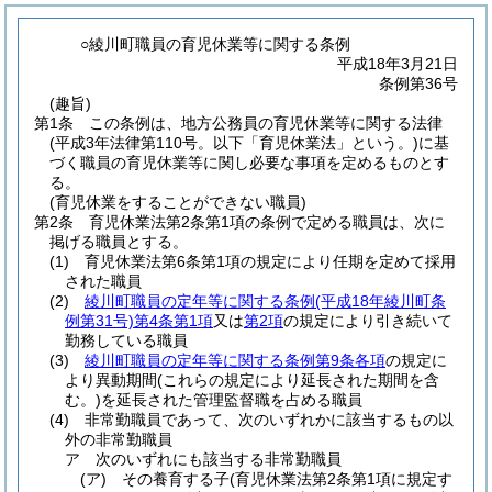
○綾川町職員の育児休業等に関する条例
平成18年3月21日
条例第36号
(趣旨)
第1条
この条例は、地方公務員の育児休業等に関する法律
(平成3年法律第110号。以下「育児休業法」という。)
に基
づく職員の育児休業等に関し必要な事項を定めるものとす
る。
(育児休業をすることができない職員)
第2条
育児休業法第2条第1項の条例で定める職員は、次に
掲げる職員とする。
(1)
育児休業法第6条第1項の規定により任期を定めて採用
された職員
(2)
綾川町職員の定年等に関する条例
(平成18年綾川町条
例第31号)
第4条第1項
又は
第2項
の規定により引き続いて
勤務している職員
(3)
綾川町職員の定年等に関する条例第9条各項
の規定に
より異動期間
(これらの規定により延長された期間を含
む。)
を延長された管理監督職を占める職員
(4)
非常勤職員であって、次のいずれかに該当するもの以
外の非常勤職員
ア
次のいずれにも該当する非常勤職員
(ア)
その養育する子
(育児休業法第2条第1項に規定す