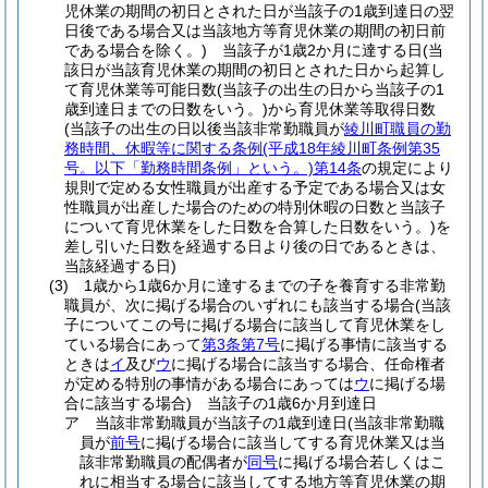
児休業の期間の初日とされた日が当該子の1歳到達日の翌
日後である場合又は当該地方等育児休業の期間の初日前
である場合を除く。)
当該子が1歳2か月に達する日
(当
該日が当該育児休業の期間の初日とされた日から起算し
て育児休業等可能日数
(当該子の出生の日から当該子の1
歳到達日までの日数をいう。)
から育児休業等取得日数
(当該子の出生の日以後当該非常勤職員が
綾川町職員の勤
務時間、休暇等に関する条例
(平成18年綾川町条例第35
号。以下「勤務時間条例」という。)
第14条
の規定により
規則で定める女性職員が出産する予定である場合又は女
性職員が出産した場合のための特別休暇の日数と当該子
について育児休業をした日数を合算した日数をいう。)
を
差し引いた日数を経過する日より後の日であるときは、
当該経過する日)
(3)
1歳から1歳6か月に達するまでの子を養育する非常勤
職員が、次に掲げる場合のいずれにも該当する場合
(当該
子についてこの号に掲げる場合に該当して育児休業をし
ている場合にあって
第3条第7号
に掲げる事情に該当する
ときは
イ
及び
ウ
に掲げる場合に該当する場合、任命権者
が定める特別の事情がある場合にあっては
ウ
に掲げる場
合に該当する場合)
当該子の1歳6か月到達日
ア
当該非常勤職員が当該子の1歳到達日
(当該非常勤職
員が
前号
に掲げる場合に該当してする育児休業又は当
該非常勤職員の配偶者が
同号
に掲げる場合若しくはこ
れに相当する場合に該当してする地方等育児休業の期