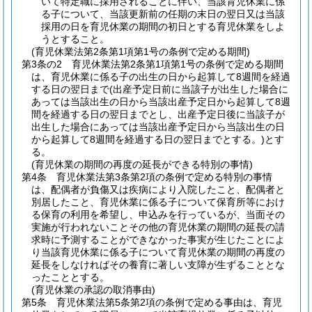
いて特定職に採用されることに伴い、当該育児休業に係
る子について、当該更新前の任期の末日の翌日又は当該
採用の日を育児休業の期間の初日とする育児休業をしよ
うとすること。
(育児休業法第2条第1項第1号の条例で定める期間)
第3条の2
育児休業法第2条第1項第1号の条例で定める期間
は、育児休業に係る子の出生の日から起算して8週間を経過
する日の翌日まで
(出産予定日前に当該子が出生した場合に
あっては当該出生の日から当該出産予定日から起算して8週
間を経過する日の翌日までとし、出産予定日後に当該子が
出生した場合にあっては当該出産予定日から当該出生の日
から起算して8週間を経過する日の翌日までとする。)
とす
る。
(育児休業の期間の再度の延長ができる特別の事情)
第4条
育児休業法第3条第2項の条例で定める特別の事情
は、配偶者が負傷又は疾病により入院したこと、配偶者と
別居したこと、育児休業に係る子について保育所等におけ
る保育の利用を希望し、申込みを行っているが、当面その
実施が行われないことその他の育児休業の期間の延長の請
求時に予測することができなかった事実が生じたことによ
り当該育児休業に係る子について育児休業の期間の再度の
延長をしなければその養育に著しい支障が生ずることとな
ったこととする。
(育児休業の承認の取消事由)
第5条
育児休業法第5条第2項の条例で定める事由は、育児