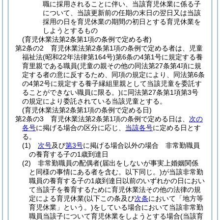
職に採用されることに伴い、当該育児休業に係る子
について、当該更新前の任期の末日の翌日又は当該
採用の日を育児休業の期間の初日とする育児休業を
しようとするもの
(育児休業法第2条第1項の条例で定める者)
第2条の2
育児休業法第2条第1項の条例で定める者は、児童
福祉法
(昭和22年法律第164号)
第6条の4第1号に規定する養
育里親である職員
(児童の親その他の同法第27条第4項に規
定する者の意に反するため、同項の規定により、同法第6条
の4第2号に規定する養子縁組里親として当該児童を委託す
ることができない職員に限る。)
に同法第27条第1項第3号
の規定により委託されている当該児童とする。
(育児休業法第2条第1項の条例で定める日)
第2条の3
育児休業法第2条第1項の条例で定める日は、
次の
各号
に掲げる場合の区分に応じ、
当該各号
に定める日とす
る。
(1)
次号
及び
第3号
に掲げる場合以外の場合 非常勤職員
の養育する子の1歳到達日
(2)
非常勤職員の配偶者
(届出をしないが事実上婚姻関係
と同様の事情にある者を含む。以下同じ。)
が当該非常勤
職員の養育する子の1歳到達日以前のいずれかの日におい
て当該子を養育するために育児休業法その他の法律の規
定による育児休業
(以下この条及び
次条
において「地方等
育児休業」という。)
をしている場合において当該非常勤
職員当該子について育児休業をしようとする場合
(当該育