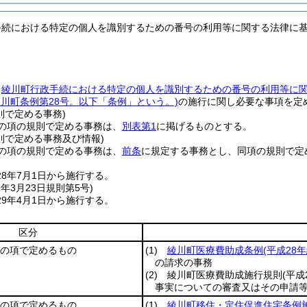
手続における特定の個人を識別するための番号の利用等に関する法律に
、
綾川町行政手続における特定の個人を識別するための番号の利用等に
綾川町条例第28号。以下「条例」という。)
の施行に関し必要な事項を定
則で定める事務)
の項の規則で定める事務は、
別表第1
に掲げるものとする。
則で定める事務及び情報)
の項の規則で定める事務は、
前条
に規定する事務とし、同項の規則で定
28年7月1日から施行する。
9年3月23日
規則第5号)
9年4月1日から施行する。
区分
1の項で定めるもの
(1)
綾川町医療費助成条例
(平成28
の請求の事務
(2)
綾川町医療費助成施行規則
(平成
事実についての審査又はその申請
2の項で定めるもの
(1)
綾川町移住・定住促進住宅条例