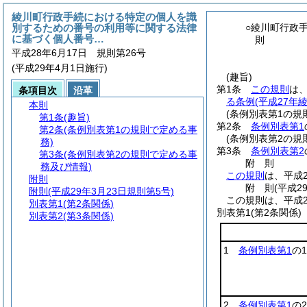
綾川町行政手続における特定の個人を識
別するための番号の利用等に関する法律
○綾川町行政
に基づく個人番号…
則
平成28年6月17日 規則第26号
(平成29年4月1日施行)
(趣旨)
第1条
この規則
は
条項目次
沿革
る条例
(平成27年
本則
(条例別表第1の規
第1条
(趣旨)
第2条
条例別表第1
第2条
(条例別表第1の規則で定める事
(条例別表第2の規
務)
第3条
条例別表第2
第3条
(条例別表第2の規則で定める事
附
則
務及び情報)
この規則
は、平成
附則
附
則
(平成2
附則
(平成29年3月23日規則第5号)
この規則は、平成2
別表第1
(第2条関係)
別表第1
(第2条関係)
別表第2
(第3条関係)
1
条例別表第1
の
2
条例別表第1
の