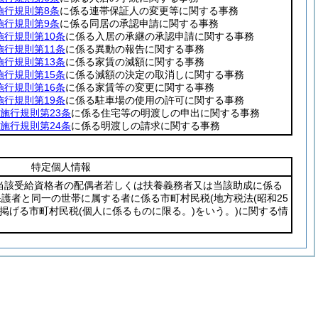
施行規則第8条
に係る連帯保証人の変更等に関する事務
施行規則第9条
に係る同居の承認申請に関する事務
行規則第10条
に係る入居の承継の承認申請に関する事務
行規則第11条
に係る異動の報告に関する事務
行規則第13条
に係る家賃の減額に関する事務
行規則第15条
に係る減額の決定の取消しに関する事務
行規則第16条
に係る家賃等の変更に関する事務
行規則第19条
に係る駐車場の使用の許可に関する事務
施行規則第23条
に係る住宅等の明渡しの申出に関する事務
施行規則第24条
に係る明渡しの請求に関する事務
特定個人情報
該受給資格者の配偶者若しくは扶養義務者又は当該助成に係る
保護者と同一の世帯に属する者に係る市町村民税
(地方税法
(昭和25
に掲げる市町村民税
(個人に係るものに限る。)
をいう。)
に関する情