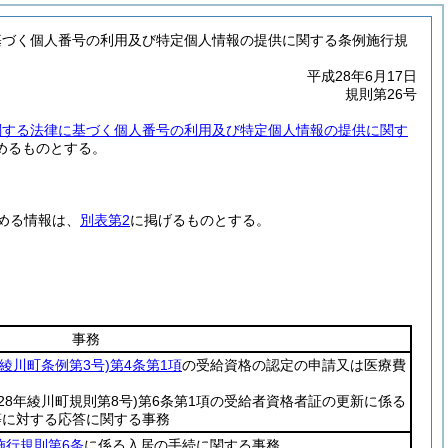
基づく個人番号の利用及び特定個人情報の提供に関する条例施行規
平成28年6月17日
規則第26号
関する法律に基づく個人番号の利用及び特定個人情報の提供に関す
めるものとする。
める情報は、
別表第2
に掲げるものとする。
事務
年綾川町条例第3号)
第4条第1項
の受給資格の認定の申請又は医療費
28年綾川町規則第8号)
第6条第1項の受給者資格者証の更新に係る
等に対する応答に関する事務
施行規則第6条
に係る入居の手続に関する事務