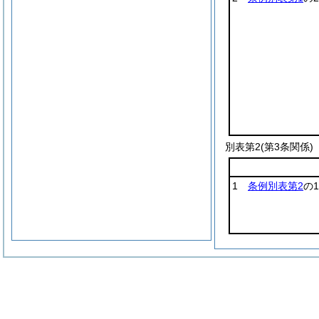
別表第2
(第3条関係)
1
条例別表第2
の