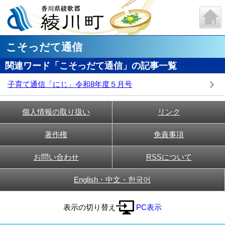
こそっだて通信
関連ワード「こそっだて通信」の記事一覧
子育て通信「にじ」令和8年度５月号
個人情報の取り扱い
リンク
著作権
免責事項
お問い合わせ
RSSについて
English・中文・한국어
表示の切り替え
PC表示