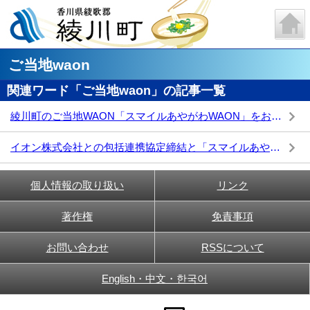
ご当地waon
関連ワード「ご当地waon」の記事一覧
綾川町のご当地WAON「スマイルあやがわWAON」をお買い物にご利用ください
イオン株式会社との包括連携協定締結と「スマイルあやがわWAON」発行！
個人情報の取り扱い
リンク
著作権
免責事項
お問い合わせ
RSSについて
English・中文・한국어