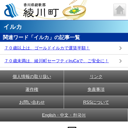
イルカ
関連ワード「イルカ」の記事一覧
７０歳以上は、ゴールドイルカで運賃半額！
７０歳未満は、綾川町セーフティIruCaで、ご安全に！
個人情報の取り扱い
リンク
著作権
免責事項
お問い合わせ
RSSについて
English・中文・한국어