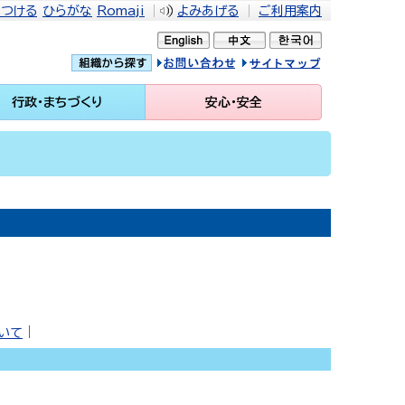
をつける
ひらがな
Romaji
よみあげる
ご利用案内
問い合せ
イトマップ
行政・まちづくり
安心・安全
ついて
｜