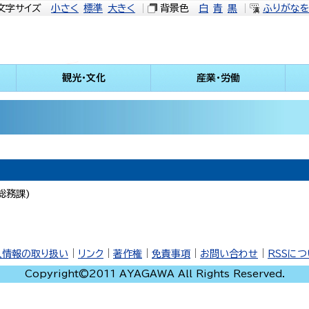
文字サイズ
小さく
標準
大きく
背景色
白
青
黒
ふりがな
観光・文化
産業・労働
総務課
)
人情報の取り扱い
｜
リンク
｜
著作権
｜
免責事項
｜
お問い合わせ
｜
RSSに
Copyright©2011 AYAGAWA All Rights Reserved.