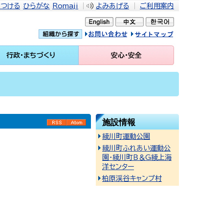
をつける
ひらがな
Romaji
よみあげる
ご利用案内
問い合せ
イトマップ
行政・まちづくり
安心・安全
施設情報
RSS
Atom
綾川町運動公園
綾川町ふれあい運動公
園・綾川町Ｂ＆G綾上海
洋センター
柏原渓谷キャンプ村