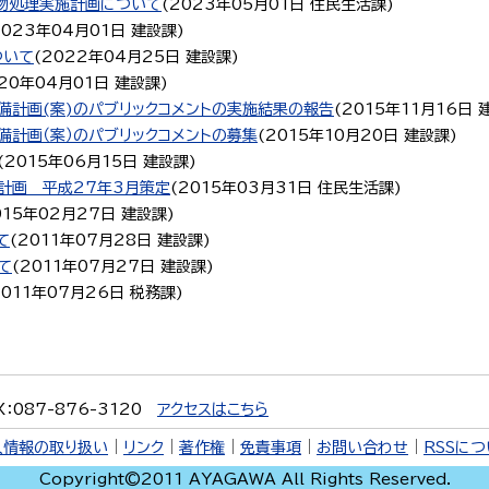
物処理実施計画について
(
2023年05月01日
住民生活課
)
2023年04月01日
建設課
)
ついて
(
2022年04月25日
建設課
)
20年04月01日
建設課
)
備計画(案)のパブリックコメントの実施結果の報告
(
2015年11月16日
計画（案）のパブリックコメントの募集
(
2015年10月20日
建設課
)
(
2015年06月15日
建設課
)
計画 平成27年3月策定
(
2015年03月31日
住民生活課
)
015年02月27日
建設課
)
て
(
2011年07月28日
建設課
)
て
(
2011年07月27日
建設課
)
2011年07月26日
税務課
)
X：087-876-3120
アクセスはこちら
人情報の取り扱い
｜
リンク
｜
著作権
｜
免責事項
｜
お問い合わせ
｜
RSSに
Copyright©2011 AYAGAWA All Rights Reserved.