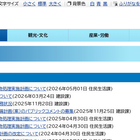
文字サイズ
小さく
標準
大きく
背景色
白
青
黒
ふりがな
観光・文化
産業・労働
物処理実施計画について
(
2026年05月01日
住民生活課
)
ついて
(
2026年03月24日
建設課
)
務状況
(
2025年11月28日
建設課
)
計画（案）のパブリックコメントの募集
(
2025年11月25日
建設課
)
物処理実施計画について
(
2025年04月30日
住民生活課
)
物処理実施計画について
(
2024年04月30日
住民生活課
)
計画の改定について
(
2024年04月30日
住民生活課
)