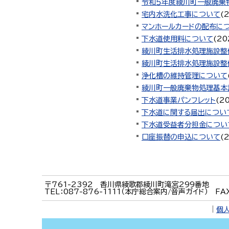
令和５年度綾川町一般廃棄
宅内水洗化工事について
(
マンホールカードの配布に
下水道使用料について
(
20
綾川町生活排水処理施設整
綾川町生活排水処理施設整備
浄化槽の維持管理について
綾川町一般廃棄物処理基本
下水道事業パンフレット
(
2
下水道に関する届出につい
下水道受益者分担金につい
口座振替の申込について
(
〒761-2392 香川県綾歌郡綾川町滝宮299番地
TEL：087-876-1111（本庁総合案内/音声ガイド） FA
｜
個