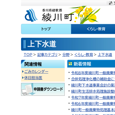
川町
トップ
くらし・教育
上下水道
TOP
記事カテゴリ
分野
くらし・教育
上下水道
関連情報
ごみカレンダー
令和８年度綾川町一般廃棄
休日担当医
合併処理浄化槽の補助金に
綾川町下水道事業会計の業
綾川町生活排水処理施設整備
令和７年度綾川町一般廃棄
令和６年度綾川町一般廃棄
綾川町一般廃棄物処理基本