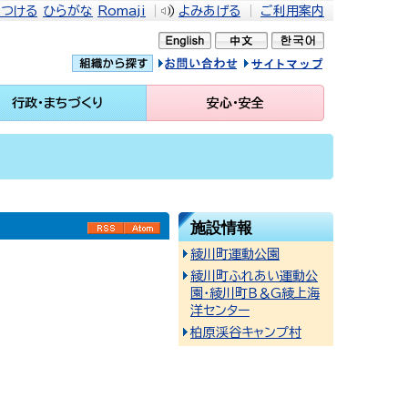
をつける
ひらがな
Romaji
よみあげる
ご利用案内
問い合せ
イトマップ
行政・まちづくり
安心・安全
施設情報
RSS
Atom
綾川町運動公園
綾川町ふれあい運動公
園・綾川町Ｂ＆G綾上海
洋センター
柏原渓谷キャンプ村