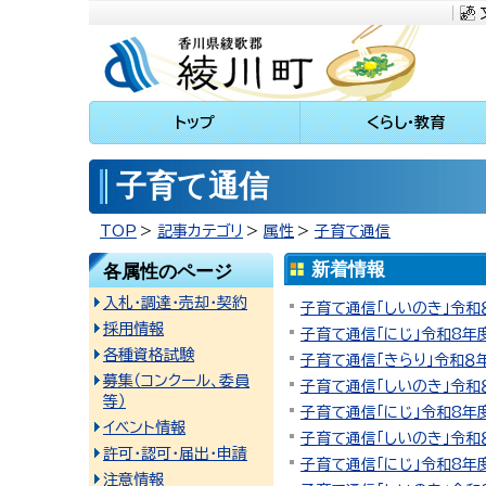
川町
トップ
くらし・教育
子育て通信
TOP
記事カテゴリ
属性
子育て通信
新着情報
各属性のページ
入札・調達・売却・契約
子育て通信「しいのき」令和
採用情報
子育て通信「にじ」令和8年
各種資格試験
子育て通信「きらり」令和８
募集（コンクール、委員
子育て通信「しいのき」令和
等）
子育て通信「にじ」令和8年
イベント情報
子育て通信「しいのき」令和
許可・認可・届出・申請
子育て通信「にじ」令和8年
注意情報