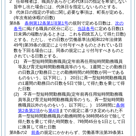
2
任命権者は、職員があらかじめ代休日の指定を希望しない
旨申し出た場合には、代休日を指定しないものとする。
3
代休日の指定の手続に関し必要な事項は、町長が定める。
(年次有給休暇の日数)
第8条
条例第12条第1項第1号
の規則で定める日数は、
次の
各号
に掲げる職員の区分に応じ、
当該各号
に定める日数
(1
日未満の端数があるときは、これを四捨五入して得た日数)
とする。
ただし、その日数が労働基準法
(昭和22年法律第
49号)
第39条の規定により付与すべきものとされている日
数を下回る場合には、同条の規定により付与すべきものと
されている日数とする。
(1)
斉一型短時間勤務職員
(定年前再任用短時間勤務職員
等及び育児短時間勤務職員等のうち、1週間ごとの勤務日
の日数及び勤務日ごとの勤務時間の時間数が同一である
ものをいう。以下同じ。)
20日に斉一型短時間勤務職員
の1週間の勤務日の日数を5日で除して得た数を乗じて得
た日数
(2)
不斉一型短時間勤務職員
(定年前再任用短時間勤務職
員等及び育児短時間勤務職員等のうち、斉一型短時間勤
務職員以外のものをいう。以下同じ。)
155時間に
条例
第2条第2項
から
第4項
までの規定に基づき定められた不
斉一型短時間勤務職員の勤務時間を38時間45分で除して
得た数を乗じて得た時間数を、7時間45分を1日として日
に換算して得た日数
第8条の2
前条
の規定にかかわらず、労働基準法第39条第1