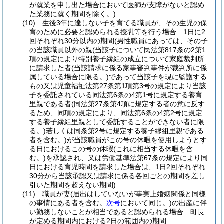
が就業を申し出た場合において医師が支障がないと認め
た業務に就く期間を除く。)
(10)
生後3年に達しない子を育てる職員が、その生児の保
育のために必要と認められる授乳等を行う場合 1日に2
回それぞれ30分以内の期間
(男性職員にあっては、その子
の当該職員以外の親
(当該子について民法第817条の2第1
項の規定により特別養子縁組の成立について家庭裁判所
に請求した者
(当該請求に係る家事審判事件が裁判所に係
属している場合に限る。)
であって当該子を現に監護する
もの又は児童福祉法第27条第1項第3号の規定により当該
子を委託されている同法第6条の4第1号に規定する養育
里親である者
(同法第27条第4項に規定する者の意に反す
るため、同項の規定により、同法第6条の4第2号に規定
する養子縁組里親として委託することができない者に限
る。)
若しくは同条第2号に規定する養子縁組里親である
者を含む。)
が当該職員がこの号の休暇を使用しようとす
る日におけるこの号の休暇
(これに相当する休暇を含
む。)
を承認され、又は労働基準法第67条の規定により同
日における育児時間を請求した場合は、1日2回それぞれ
30分から当該承認又は請求に係る各回ごとの期間を差し
引いた期間を超えない期間)
(11)
職員が妻
(届出はしていないが事実上婚姻関係と同様
の事情にある者を含む。
次号
において同じ。)
の出産に伴
い勤務しないことが相当であると認められる場合 町長
が定める期間内における2日の範囲内の期間