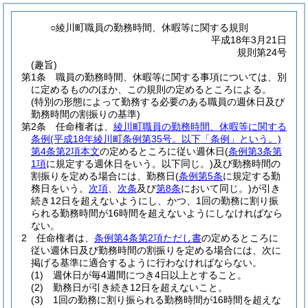
○綾川町職員の勤務時間、休暇等に関する規則
平成18年3月21日
規則第24号
(趣旨)
第1条
職員の勤務時間、休暇等に関する事項については、別
に定めるもののほか、この規則の定めるところによる。
(特別の形態によって勤務する必要のある職員の週休日及び
勤務時間の割振りの基準)
第2条
任命権者は、
綾川町職員の勤務時間、休暇等に関する
条例
(平成18年綾川町条例第35号。以下「条例」という。)
第4条第2項本文
の定めるところに従い週休日
(
条例第3条第
1項
に規定する週休日をいう。以下同じ。)
及び勤務時間の
割振りを定める場合には、勤務日
(
条例第5条
に規定する勤
務日をいう。
次項
、
次条
及び
第8条
において同じ。)
が引き
続き12日を超えないようにし、かつ、1回の勤務に割り振
られる勤務時間が16時間を超えないようにしなければなら
ない。
2
任命権者は、
条例第4条第2項ただし書
の定めるところに
従い週休日及び勤務時間の割振りを定める場合には、次に
掲げる基準に適合するように行わなければならない。
(1)
週休日が毎4週間につき4日以上とすること。
(2)
勤務日が引き続き12日を超えないこと。
(3)
1回の勤務に割り振られる勤務時間が16時間を超えな