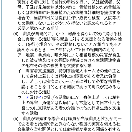
実施する者に対して登録の申出を行い、又は配偶者、父
母、子及び兄弟姉妹以外の者に、骨髄移植のため骨髄若
しくは末梢血幹細胞移植のため末梢血幹細胞を提供する
場合で、当該申出又は提供に伴い必要な検査、入院等の
ため勤務しないことがやむを得ないと認められるとき
必要と認められる期間
(4)
職員が自発的に、かつ、報酬を得ないで次に掲げる社
会に貢献する活動
(専ら親族に対する支援となる活動を除
く。)
を行う場合で、その勤務しないことが相当であると
認められるとき 一の年において5日の範囲内の期間
ア
地震、暴風雨、噴火等により相当規模の災害が発生
した被災地又はその周辺の地域における生活関連物資
の配布その他の被災者を支援する活動
イ
障害者支援施設、特別養護老人ホームその他の主と
して身体上若しくは精神上の障害がある者又は負傷
し、若しくは疾病にかかった者に対して必要な措置を
講ずることを目的とする施設であって町長が定めるも
のにおける活動
ウ
ア
及び
イ
に掲げる活動のほか、身体上若しくは精神
上の障害、負傷又は疾病により常態として日常生活を
営むのに支障がある者の介護その他の日常生活を支援
する活動
(5)
職員が結婚する場合又は職員が当該職員と性別が同一
である者と婚姻関係と異ならない程度の実質を備える社
会生活を営む関係として任命権者が定める関係を有する