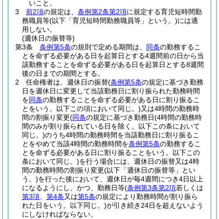
いこと。
3
前2項
の規定は、
条例第2条第2項
に規定する育児短時間勤
務職員等
(以下「育児短時間勤務職員等」という。)
には適
用しない。
(週休日の振替等)
第3条
条例第5条
の規則で定める期間は、
同条
の勤務するこ
とを命ずる必要がある日を起算日とする4週間前の日から当
該勤務することを命ずる必要がある日を起算日とする8週間
後の日までの期間とする。
2
任命権者は、週休日の振替
(
条例第5条
の規定に基づき勤務
日を週休日に変更して当該勤務日に割り振られた勤務時間
を
同条
の勤務することを命ずる必要がある日に割り振るこ
とをいう。以下この項において同じ。)
又は4時間の勤務時
間の割振り変更
(
同条
の規定に基づき勤務日
(4時間の勤務時
間のみが割り振られている日を除く。以下この条において
同じ。)
のうち4時間の勤務時間を当該勤務日に割り振るこ
とをやめて当該4時間の勤務時間を
条例第5条
の勤務するこ
とを命ずる必要がある日に割り振ることをいう。以下この
条において同じ。)
を行う場合には、週休日の振替又は4時
間の勤務時間の割振り変更
(以下「週休日の振替等」とい
う。)
を行った後において、週休日が毎4週間につき4日以上
になるようにし、かつ、勤務日等
(
条例第3条第2項
若しくは
第3項
、
第4条
又は
第5条
の規定により勤務時間が割り振ら
れた日をいう。以下同じ。)
が引き続き24日を超えないよう
にしなければならない。