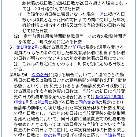
給休暇の残日数
(当該残日数が20日を超える場合にあっ
ては、20日)
を加えて得た日数
イ
当該年の初日後に職員となった場合
ア
に掲げる日
数から職員となった日の前日までの間に使用した年次
有給休暇に相当する休暇又は年次有給休暇の日数を減
じて得た日数
(2)
定年前再任用短時間勤務職員等 その者の勤務時間等
を考慮し、町長が別に定める日数
5
第1項第2号
に掲げる職員及び
前項
の規定の適用を受ける
職員のうちその者の使用した年次有給休暇に相当する休暇
の日数が明らかでないものの年次有給休暇の日数について
は、これらの規定にかかわらず、町長が別に定める日数と
する。
第8条の4
次の各号
に掲げる場合において、1週間ごとの勤
務日の日数又は勤務日ごとの勤務時間の時間数
(以下「勤務
形態」という。)
が変更されるときの当該変更の日以後にお
ける職員の年次有給休暇の日数は、当該年の初日に当該変
更の日の勤務形態を始めた場合にあっては
条例第12条第1
項第1号
又は
第2号
に掲げる日数に
同条第2項
の規定により
当該年の前年から繰り越された年次有給休暇の日数を加え
て得た日数とし、当該年の初日後に当該変更後の勤務形態
を始めた場合において、同日以前に当該変更前の勤務形態
を始めたときにあっては当該日数から当該年において当該
変更の日の前日までに使用した年次有給休暇の日数を減じ
て得た日数に、
次の各号
に掲げる場合に応じ、
当該各号
に