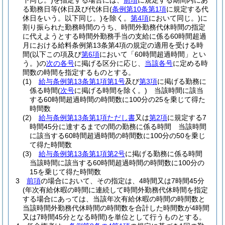
下同じ。)
を指定する場合には、
前項
に規定する期間内にあ
る勤務日等
(休日及び代休日
(
条例第10条第1項
に規定する代
休日をいう。以下同じ。)
を除く。
第4項
において同じ。)
に
割り振られた勤務時間のうち、時間外勤務代休時間の指定
に代えようとする時間外勤務手当の支給に係る60時間超過
月における給料条例第13条第4項の規定の適用を受ける時
間
(以下この項及び
第6項
において「60時間超過時間」とい
う。)
の
次の各号
に掲げる区分に応じ、
当該各号
に定める時
間数の時間を指定するものとする。
(1)
給与条例第13条第1項第1号
及び
第3項
に掲げる勤務に
係る時間
(
次号
に掲げる時間を除く。)
当該時間に該当
する60時間超過時間の時間数に100分の25を乗じて得た
時間数
(2)
給与条例第13条第1項ただし書
又は
第2項
に規定する7
時間45分に達するまでの間の勤務に係る時間 当該時間
に該当する60時間超過時間の時間数に100分の50を乗じ
て得た時間数
(3)
給与条例第13条第1項第2号
に掲げる勤務に係る時間
当該時間に該当する60時間超過時間の時間数に100分の
15を乗じて得た時間数
3
前項
の場合において、その指定は、4時間又は7時間45分
(年次有給休暇の時間に連続して時間外勤務代休時間を指定
する場合にあっては、当該年次有給休暇の時間の時間数と
当該時間外勤務代休時間の時間数を合計した時間数が4時間
又は7時間45分となる時間)
を単位として行うものとする。