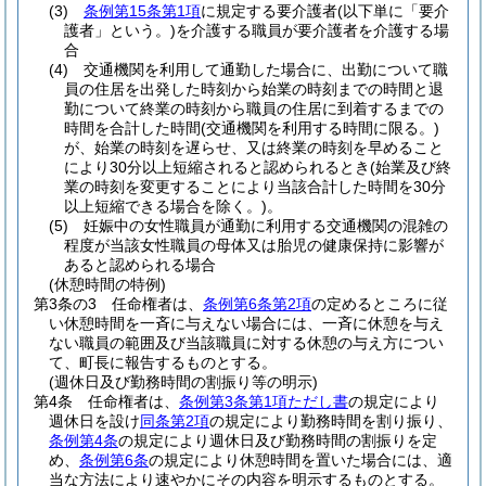
(3)
条例第15条第1項
に規定する要介護者
(以下単に「要介
護者」という。)
を介護する職員が要介護者を介護する場
合
(4)
交通機関を利用して通勤した場合に、出勤について職
員の住居を出発した時刻から始業の時刻までの時間と退
勤について終業の時刻から職員の住居に到着するまでの
時間を合計した時間
(交通機関を利用する時間に限る。)
が、始業の時刻を遅らせ、又は終業の時刻を早めること
により30分以上短縮されると認められるとき
(始業及び終
業の時刻を変更することにより当該合計した時間を30分
以上短縮できる場合を除く。)
。
(5)
妊娠中の女性職員が通勤に利用する交通機関の混雑の
程度が当該女性職員の母体又は胎児の健康保持に影響が
あると認められる場合
(休憩時間の特例)
第3条の3
任命権者は、
条例第6条第2項
の定めるところに従
い休憩時間を一斉に与えない場合には、一斉に休憩を与え
ない職員の範囲及び当該職員に対する休憩の与え方につい
て、町長に報告するものとする。
(週休日及び勤務時間の割振り等の明示)
第4条
任命権者は、
条例第3条第1項ただし書
の規定により
週休日を設け
同条第2項
の規定により勤務時間を割り振り、
条例第4条
の規定により週休日及び勤務時間の割振りを定
め、
条例第6条
の規定により休憩時間を置いた場合には、適
当な方法により速やかにその内容を明示するものとする。