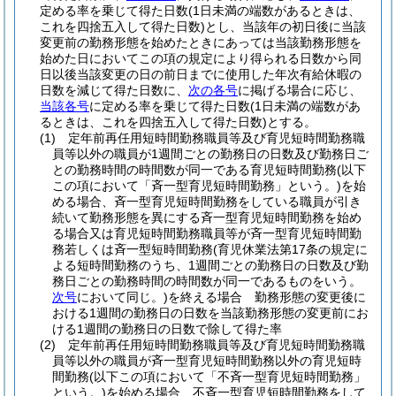
定める率を乗じて得た日数
(1日未満の端数があるときは、
これを四捨五入して得た日数)
とし、当該年の初日後に当該
変更前の勤務形態を始めたときにあっては当該勤務形態を
始めた日においてこの項の規定により得られる日数から同
日以後当該変更の日の前日までに使用した年次有給休暇の
日数を減じて得た日数に、
次の各号
に掲げる場合に応じ、
当該各号
に定める率を乗じて得た日数
(1日未満の端数があ
るときは、これを四捨五入して得た日数)
とする。
(1)
定年前再任用短時間勤務職員等及び育児短時間勤務職
員等以外の職員が1週間ごとの勤務日の日数及び勤務日ご
との勤務時間の時間数が同一である育児短時間勤務
(以下
この項において「斉一型育児短時間勤務」という。)
を始
める場合、斉一型育児短時間勤務をしている職員が引き
続いて勤務形態を異にする斉一型育児短時間勤務を始め
る場合又は育児短時間勤務職員等が斉一型育児短時間勤
務若しくは斉一型短時間勤務
(育児休業法第17条の規定に
よる短時間勤務のうち、1週間ごとの勤務日の日数及び勤
務日ごとの勤務時間の時間数が同一であるものをいう。
次号
において同じ。)
を終える場合 勤務形態の変更後に
おける1週間の勤務日の日数を当該勤務形態の変更前にお
ける1週間の勤務日の日数で除して得た率
(2)
定年前再任用短時間勤務職員等及び育児短時間勤務職
員等以外の職員が斉一型育児短時間勤務以外の育児短時
間勤務
(以下この項において「不斉一型育児短時間勤務」
という。)
を始める場合、不斉一型育児短時間勤務をして