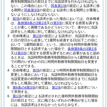
務等制限開始日の前日までに当該請求を行わなければなら
ない。
この場合において、
同条第1項
の規定による請求に係
る期間と
同条第3項
の規定による請求に係る期間とが重複し
ないようにしなければならない。
2
前項
の規定による請求があった場合においては、任命権者
は、
条例第8条の3第1項
又は
第3項
に規定する措置を講ずる
ことが著しく困難であるかどうかについて、速やかに当該
請求をした職員に対して通知しなければならない。
3
任命権者は、
第1項
の規定による請求が、当該請求のあっ
た日の翌日から起算して1週間を経過する日
(以下この項に
おいて「1週間経過日」という。)
前の日を時間外勤務等制
限開始日とする請求であった場合で、
条例第8条の3第1項
又は
第3項
に規定する措置を講ずるために必要があると認め
るときは、当該時間外勤務等制限開始日から1週間経過日ま
での間のいずれかの日に時間外勤務等制限開始日を変更す
ることができる。
4
任命権者は、
前項
の規定により時間外勤務等制限開始日を
変更した場合においては、当該時間外勤務等制限開始日を
当該変更前の時間外勤務等制限開始日の前日までに当該請
求をした職員に対して通知しなければならない。
5
第6条の4第3項
の規定は、
第1項
の規定による請求につい
て準用する。
6
第1項
の規定による請求がされた後時間外勤務等制限開始
日の前日までに、次に掲げるいずれかの事由が生じた場合
には、当該請求はされなかったものとみなす。