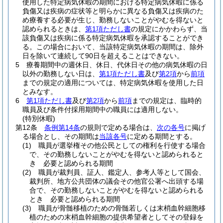
使用した特定病気休暇の期間における特定病気休暇に係る
負傷又は疾病の症状等と明らかに異なる負傷又は疾病のた
め療養する必要が生じ、勤務しないことがやむを得ないと
認められるときは、
第1項ただし書
の規定にかかわらず、当
該負傷又は疾病に係る特定病気休暇を承認することができ
る。
この場合において、当該特定病気休暇の期間は、除外
日を除いて連続して90日を超えることはできない。
5
療養期間中の週休日、休日、代休日その他の病気休暇の日
以外の勤務しない日は、
第1項ただし書
及び
第2項
から
前項
までの規定の適用については、特定病気休暇を使用した日
とみなす。
6
第1項ただし書
及び
第2項
から
前項
までの規定は、臨時的
職員及び条件付採用期間中の職員には適用しない。
(特別休暇)
第12条
条例第14条
の規則で定める場合は、
次の各号
に掲げ
る場合とし、その期間は
当該各号
に定める期間とする。
(1)
職員が選挙権その他公民としての権利を行使する場合
で、その勤務しないことがやむを得ないと認められると
き 必要と認められる期間
(2)
職員が裁判員、証人、鑑定人、参考人等として国会、
裁判所、地方公共団体の議会その他官公署へ出頭する場
合で、その勤務しないことがやむを得ないと認められる
とき 必要と認められる期間
(3)
職員が骨髄移植のための骨髄若しくは末梢血幹細胞移
植のための末梢血幹細胞の提供希望者としてその登録を