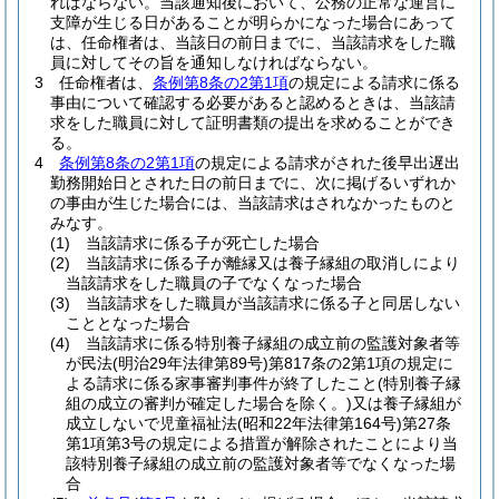
ればならない。
当該通知後において、公務の正常な運営に
支障が生じる日があることが明らかになった場合にあって
は、任命権者は、当該日の前日までに、当該請求をした職
員に対してその旨を通知しなければならない。
3
任命権者は、
条例第8条の2第1項
の規定による請求に係る
事由について確認する必要があると認めるときは、当該請
求をした職員に対して証明書類の提出を求めることができ
る。
4
条例第8条の2第1項
の規定による請求がされた後早出遅出
勤務開始日とされた日の前日までに、次に掲げるいずれか
の事由が生じた場合には、当該請求はされなかったものと
みなす。
(1)
当該請求に係る子が死亡した場合
(2)
当該請求に係る子が離縁又は養子縁組の取消しにより
当該請求をした職員の子でなくなった場合
(3)
当該請求をした職員が当該請求に係る子と同居しない
こととなった場合
(4)
当該請求に係る特別養子縁組の成立前の監護対象者等
が民法
(明治29年法律第89号)
第817条の2第1項の規定に
よる請求に係る家事審判事件が終了したこと
(特別養子縁
組の成立の審判が確定した場合を除く。)
又は養子縁組が
成立しないで児童福祉法
(昭和22年法律第164号)
第27条
第1項第3号の規定による措置が解除されたことにより当
該特別養子縁組の成立前の監護対象者等でなくなった場
合