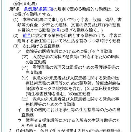
(宿日直勤務)
第5条
条例第8条第1項
の規則で定める断続的な勤務は、次
に掲げる勤務とする。
(1)
本来の勤務に従事しないで行う庁舎、設備、備品、書
類等の保全、外部との連絡、文書の収受及び庁内の監視
を目的とする勤務
(
次号
に掲げる勤務を除く。)
(2)
前号
に規定する業務を目的とする勤務のうち、庁舎に
附属する居住室において私生活を営みつつ常時行う勤務
(3)
次に掲げる当直勤務
ア
病院等の医療施設における次に掲げる当直勤務
(ア)
入院患者の病状の急変等に対応するための医師
の当直勤務
(イ)
看護業務の管理又は監督のための看護師長等の
当直勤務
(ウ)
救急の外来患者及び入院患者に関する緊急の医
療技術業務の処理等のための薬剤師、診療放射線技
師
(診療エックス線技師を含む。)
又は臨床検査技師
(衛生検査技師を含む。)
の当直勤務
(エ)
救急の外来患者及び入院患者に関する緊急の事
務処理等のための当直勤務
イ
教育の機関における学生等の生活指導等のための当
直勤務
ウ
障害者支援施設等における入所者の生活介助等のた
めの当直勤務
2
任命権者は、休日で町長が指定する日の正規の勤務時間に