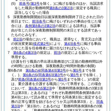
(5)
前各号
(
第3号
を除く。)
に掲げる場合のほか、当該請求
をした職員が勤務時間
第8条の3第2項
に規定する職員に
該当しなくなった場合
5
深夜勤務制限開始日以後深夜勤務制限終了日とされた日の
前日までに、
前項各号
に掲げるいずれかの事由が生じた場
合には、
条例第8条の3第2項
の規定による請求は、当該事
由が生じた日を深夜勤務制限期間の末日とする請求であっ
たものとみなす。
6
前2項
の場合において、職員は、遅滞なく、育児又は介護
の状況変更届
(
様式第2号
)
により、
第4項各号
に掲げる事由
が生じた旨を任命権者に届け出なければならない。
7
第6条の4第3項
の規定は、
前項
の規定による届出について
準用する。
(介護を行う職員の早出遅出勤務並びに正規の勤務時間以外
の時間における勤務、深夜勤務及び時間外勤務の制限)
第6条の8
第6条の4
(
同条第4項第3号
から
第5号
までを除
く。)
、
第6条の5
(
同条第6項第3号
から
第5号
までを除く。)
及び
前条
(
同条第4項第3号
から
第5号
までを除く。)
の規定
は、要介護者を介護する職員について準用する。
この場合
において、
第6条の5第2項
中「勤務時間条例第8条の3第1項
又は第3項」とあるのは「それぞれ勤務時間条例第8条の3
第4項において読み替えて準用する同条第1項に規定する公
務の正常な運営を妨げるかどうか又は同条第3項」と、
同条
第3項
中「第1項の」とあるのは「勤務時間条例第8条の3第
3項の」と、「勤務時間条例第8条の3第1項又は第3項」と