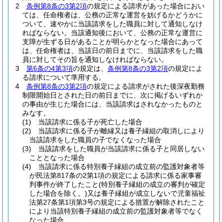
2
条例第8条の3第2項
の規定による請求があった場合におい
ては、任命権者は、公務の正常な運営を妨げるかどうかに
ついて、速やかに当該請求をした職員に対して通知しなけ
ればならない。
当該通知後において、公務の正常な運営に
支障が生ずる日があることが明らかとなった場合にあって
は、任命権者は、当該日の前日までに、当該請求をした職
員に対してその旨を通知しなければならない。
3
第6条の4第3項
の規定は、
条例第8条の3第2項
の規定によ
る請求について準用する。
4
条例第8条の3第2項
の規定による請求がされた後深夜勤務
制限開始日とされた日の前日までに、次に掲げるいずれか
の事由が生じた場合には、当該請求はされなかったものと
みなす。
(1)
当該請求に係る子が死亡した場合
(2)
当該請求に係る子が離縁又は養子縁組の取消しにより
当該請求をした職員の子でなくなった場合
(3)
当該請求をした職員が当該請求に係る子と同居しない
こととなった場合
(4)
当該請求に係る特別養子縁組の成立前の監護対象者等
が民法第817条の2第1項の規定による請求に係る家事審
判事件が終了したこと
(特別養子縁組の成立の審判が確定
した場合を除く。)
又は養子縁組が成立しないで児童福祉
法第27条第1項第3号の規定による措置が解除されたこと
により当該特別養子縁組の成立前の監護対象者等でなく
なった場合