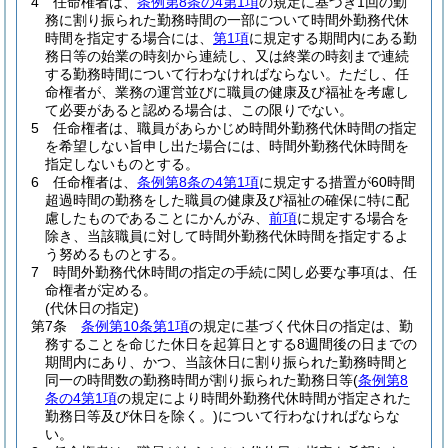
4
任命権者は、
条例第8条の4第1項
の規定に基づき1回の勤
務に割り振られた勤務時間の一部について時間外勤務代休
時間を指定する場合には、
第1項
に規定する期間内にある勤
務日等の始業の時刻から連続し、又は終業の時刻まで連続
する勤務時間について行わなければならない。
ただし、任
命権者が、業務の運営並びに職員の健康及び福祉を考慮し
て必要があると認める場合は、この限りでない。
5
任命権者は、職員があらかじめ時間外勤務代休時間の指定
を希望しない旨申し出た場合には、時間外勤務代休時間を
指定しないものとする。
6
任命権者は、
条例第8条の4第1項
に規定する措置が60時間
超過時間の勤務をした職員の健康及び福祉の確保に特に配
慮したものであることにかんがみ、
前項
に規定する場合を
除き、当該職員に対して時間外勤務代休時間を指定するよ
う努めるものとする。
7
時間外勤務代休時間の指定の手続に関し必要な事項は、任
命権者が定める。
(代休日の指定)
第7条
条例第10条第1項
の規定に基づく代休日の指定は、勤
務することを命じた休日を起算日とする8週間後の日までの
期間内にあり、かつ、当該休日に割り振られた勤務時間と
同一の時間数の勤務時間が割り振られた勤務日等
(
条例第8
条の4第1項
の規定により時間外勤務代休時間が指定された
勤務日等及び休日を除く。)
について行わなければならな
い。