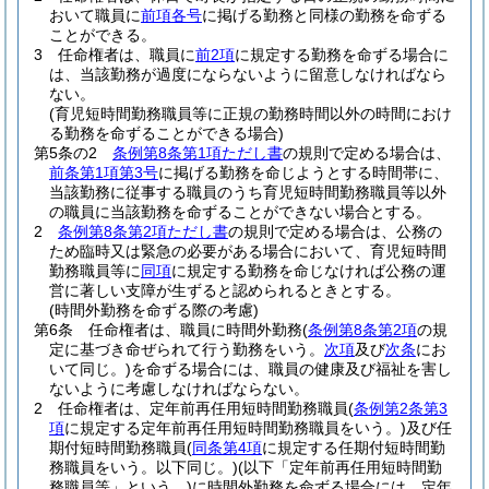
おいて職員に
前項各号
に掲げる勤務と同様の勤務を命ずる
ことができる。
3
任命権者は、職員に
前2項
に規定する勤務を命ずる場合に
は、当該勤務が過度にならないように留意しなければなら
ない。
(育児短時間勤務職員等に正規の勤務時間以外の時間におけ
る勤務を命ずることができる場合)
第5条の2
条例第8条第1項ただし書
の規則で定める場合は、
前条第1項第3号
に掲げる勤務を命じようとする時間帯に、
当該勤務に従事する職員のうち育児短時間勤務職員等以外
の職員に当該勤務を命ずることができない場合とする。
2
条例第8条第2項ただし書
の規則で定める場合は、公務の
ため臨時又は緊急の必要がある場合において、育児短時間
勤務職員等に
同項
に規定する勤務を命じなければ公務の運
営に著しい支障が生ずると認められるときとする。
(時間外勤務を命ずる際の考慮)
第6条
任命権者は、職員に時間外勤務
(
条例第8条第2項
の規
定に基づき命ぜられて行う勤務をいう。
次項
及び
次条
にお
いて同じ。)
を命ずる場合には、職員の健康及び福祉を害し
ないように考慮しなければならない。
2
任命権者は、定年前再任用短時間勤務職員
(
条例第2条第3
項
に規定する定年前再任用短時間勤務職員をいう。)
及び任
期付短時間勤務職員
(
同条第4項
に規定する任期付短時間勤
務職員をいう。以下同じ。)
(以下「定年前再任用短時間勤
務職員等」という。)
に時間外勤務を命ずる場合には、定年