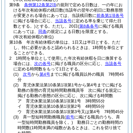
第9条
条例第12条第2項
の規則で定める日数は、一の年にお
ける年次有給休暇の残日数
(当該年の翌年の初日に勤務形態
が変更される場合にあっては、当該残日数に
前条第1項各号
に掲げる場合に応じ、
当該各号
に定める率を乗じて得た日
数とする。)
とする。
ただし、20日
(
第8条各号
に掲げる職員
にあっては、
同条
の規定による日数)
を限度とする。
(年次有給休暇の単位)
第10条
年次有給休暇の単位は、1日又は半日とする。
ただ
し、特に必要があると認められるときは、1時間を単位とす
ることができる。
2
1時間を単位として使用した年次有給休暇を日に換算する
場合には、
次の各号
に掲げる職員の区分に応じ、
当該各号
に定める時間数をもって1日とする。
(1)
次号
から
第4号
までに掲げる職員以外の職員 7時間45
分
(2)
育児休業法第10条第1項第1号から第4号までに掲げる
勤務の形態の育児短時間勤務職員等 次に掲げる規定に
掲げる勤務の形態の区分に応じ、次に掲げる時間数
ア
育児休業法第10条第1項第1号 3時間55分
イ
育児休業法第10条第1項第2号 4時間55分
ウ
育児休業法第10条第1項第3号又は第4号 7時間45分
(3)
斉一型短時間勤務職員
(
前号
に掲げる職員のうち、斉
一型短時間勤務職員を除く。)
勤務日ごとの勤務時間の
時間数
(1時間未満の端数があるときは、これを切り捨て