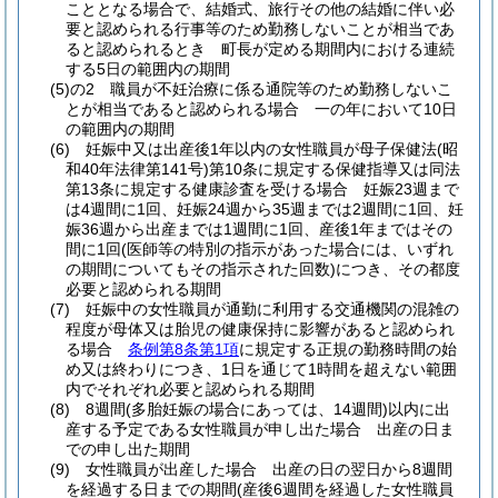
こととなる場合で、結婚式、旅行その他の結婚に伴い必
要と認められる行事等のため勤務しないことが相当であ
ると認められるとき 町長が定める期間内における連続
する5日の範囲内の期間
(5)の2
職員が不妊治療に係る通院等のため勤務しないこ
とが相当であると認められる場合 一の年において10日
の範囲内の期間
(6)
妊娠中又は出産後1年以内の女性職員が母子保健法
(昭
和40年法律第141号)
第10条に規定する保健指導又は同法
第13条に規定する健康診査を受ける場合 妊娠23週まで
は4週間に1回、妊娠24週から35週までは2週間に1回、妊
娠36週から出産までは1週間に1回、産後1年まではその
間に1回
(医師等の特別の指示があった場合には、いずれ
の期間についてもその指示された回数)
につき、その都度
必要と認められる期間
(7)
妊娠中の女性職員が通勤に利用する交通機関の混雑の
程度が母体又は胎児の健康保持に影響があると認められ
る場合
条例第8条第1項
に規定する正規の勤務時間の始
め又は終わりにつき、1日を通じて1時間を超えない範囲
内でそれぞれ必要と認められる期間
(8)
8週間
(多胎妊娠の場合にあっては、14週間)
以内に出
産する予定である女性職員が申し出た場合 出産の日ま
での申し出た期間
(9)
女性職員が出産した場合 出産の日の翌日から8週間
を経過する日までの期間
(産後6週間を経過した女性職員