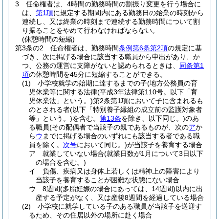
3
任命権者は、4時間の勤務時間の割振り変更を行う場合に
は、
第1項
に規定する期間内にある勤務日の始業の時刻から
連続し、又は終業の時刻まで連続する勤務時間について割
り振ることをやめて行わなければならない。
(休憩時間の短縮)
第3条の2
任命権者は、勤務時間
条例第6条第2項
の規定に基
づき、次に掲げる場合に該当する職員から申出があり、か
つ、公務の運営に支障がないと認められるときは、
同条第1
項
の休憩時間を45分に短縮することができる。
(1)
小学校就学の始期に達するまでの子
(地方公務員の育
児休業等に関する法律
(平成3年法律第110号。以下「育
児休業法」という。)
第2条第1項において子に含まれるも
のとされる者
(以下「特別養子縁組の成立前の監護対象者
等」という。)
を含む。
第13条
を除き、以下同じ。)
のあ
る職員
(その配偶者で当該子の親であるものが、次の
ア
か
ら
ウ
までに掲げる場合のいずれにも該当する者である職
員を除く。
次号
において同じ。)
が当該子を養育する場合
ア
就業していない場合
(就業日数が1月について3日以下
の場合を含む。)
イ
負傷、疾病又は身体上若しくは精神上の障害により
当該子を養育することが困難な状態にない場合
ウ
8週間
(多胎妊娠の場合にあっては、14週間)
以内に出
産する予定がなく、又は産後8週間を経過している場合
(2)
小学校に就学している子のある職員が当該子を送迎す
るため、その住居以外の場所に赴く場合