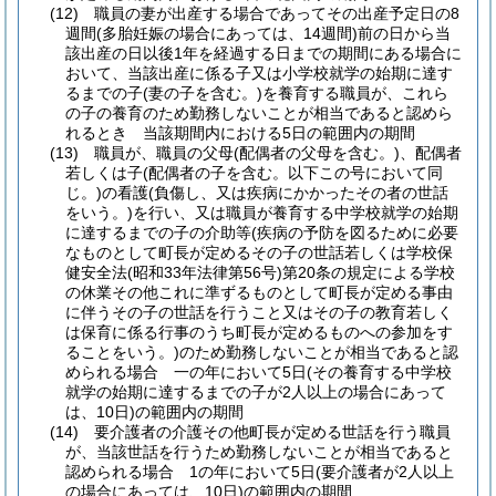
(12)
職員の妻が出産する場合であってその出産予定日の8
週間
(多胎妊娠の場合にあっては、14週間)
前の日から当
該出産の日以後1年を経過する日までの期間にある場合に
おいて、当該出産に係る子又は小学校就学の始期に達す
るまでの子
(妻の子を含む。)
を養育する職員が、これら
の子の養育のため勤務しないことが相当であると認めら
れるとき 当該期間内における5日の範囲内の期間
(13)
職員が、職員の父母
(配偶者の父母を含む。)
、配偶者
若しくは子
(配偶者の子を含む。以下この号において同
じ。)
の看護
(負傷し、又は疾病にかかったその者の世話
をいう。)
を行い、又は職員が養育する中学校就学の始期
に達するまでの子の介助等
(疾病の予防を図るために必要
なものとして町長が定めるその子の世話若しくは学校保
健安全法
(昭和33年法律第56号)
第20条の規定による学校
の休業その他これに準ずるものとして町長が定める事由
に伴うその子の世話を行うこと又はその子の教育若しく
は保育に係る行事のうち町長が定めるものへの参加をす
ることをいう。)
のため勤務しないことが相当であると認
められる場合 一の年において5日
(その養育する中学校
就学の始期に達するまでの子が2人以上の場合にあって
は、10日)
の範囲内の期間
(14)
要介護者の介護その他町長が定める世話を行う職員
が、当該世話を行うため勤務しないことが相当であると
認められる場合 1の年において5日
(要介護者が2人以上
の場合にあっては、10日)
の範囲内の期間