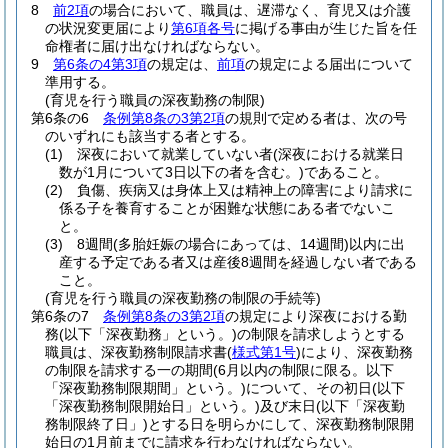
8
前2項
の場合において、職員は、遅滞なく、育児又は介護
の状況変更届により
第6項各号
に掲げる事由が生じた旨を任
命権者に届け出なければならない。
9
第6条の4第3項
の規定は、
前項
の規定による届出について
準用する。
(育児を行う職員の深夜勤務の制限)
第6条の6
条例第8条の3第2項
の規則で定める者は、次の号
のいずれにも該当する者とする。
(1)
深夜において就業していない者
(深夜における就業日
数が1月について3日以下の者を含む。)
であること。
(2)
負傷、疾病又は身体上又は精神上の障害により請求に
係る子を養育することが困難な状態にある者でないこ
と。
(3)
8週間
(多胎妊娠の場合にあっては、14週間)
以内に出
産する予定である者又は産後8週間を経過しない者である
こと。
(育児を行う職員の深夜勤務の制限の手続等)
第6条の7
条例第8条の3第2項
の規定により深夜における勤
務
(以下「深夜勤務」という。)
の制限を請求しようとする
職員は、深夜勤務制限請求書
(
様式第1号
)
により、深夜勤務
の制限を請求する一の期間
(6月以内の制限に限る。以下
「深夜勤務制限期間」という。)
について、その初日
(以下
「深夜勤務制限開始日」という。)
及び末日
(以下「深夜勤
務制限終了日」)
とする日を明らかにして、深夜勤務制限開
始日の1月前までに請求を行わなければならない。