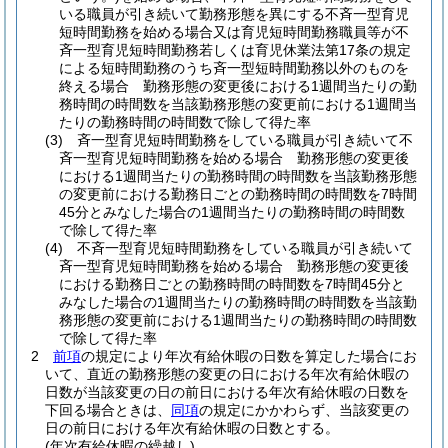
いる職員が引き続いて勤務形態を異にする不斉一型育児
短時間勤務を始める場合又は育児短時間勤務職員等が不
斉一型育児短時間勤務若しくは育児休業法第17条の規定
による短時間勤務のうち斉一型短時間勤務以外のものを
終える場合 勤務形態の変更後における1週間当たりの勤
務時間の時間数を当該勤務形態の変更前における1週間当
たりの勤務時間の時間数で除して得た率
(3)
斉一型育児短時間勤務をしている職員が引き続いて不
斉一型育児短時間勤務を始める場合 勤務形態の変更後
における1週間当たりの勤務時間の時間数を当該勤務形態
の変更前における勤務日ごとの勤務時間の時間数を7時間
45分とみなした場合の1週間当たりの勤務時間の時間数
で除して得た率
(4)
不斉一型育児短時間勤務をしている職員が引き続いて
斉一型育児短時間勤務を始める場合 勤務形態の変更後
における勤務日ごとの勤務時間の時間数を7時間45分と
みなした場合の1週間当たりの勤務時間の時間数を当該勤
務形態の変更前における1週間当たりの勤務時間の時間数
で除して得た率
2
前項
の規定により年次有給休暇の日数を算定した場合にお
いて、直近の勤務形態の変更の日における年次有給休暇の
日数が当該変更の日の前日における年次有給休暇の日数を
下回る場合ときは、
同項
の規定にかかわらず、当該変更の
日の前日における年次有給休暇の日数とする。
(年次有給休暇の繰越し)