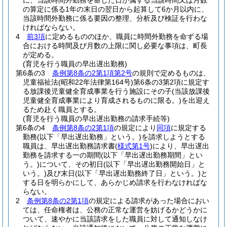
に、当該時間外勤務を命じた日が属する当該時間又は月数
の算定に係る1年の末日の翌日から起算して6か月以内に、
当該時間外勤務に係る要因の整理、分析及び検証を行わな
ければならない。
4
前3項
に定めるもののほか、職員に時間外勤務を命ずる場
合における時間及び月数の上限に関し必要な事項は、町長
が定める。
(育児を行う職員の早出遅出勤務)
第6条の3
条例第8条の2第1項第2号
の規則で定めるものは、
児童福祉法
(昭和22年法律第164号)
第6条の3第2項に規定す
る放課後児童健全育成事業を行う施設にその子
(当該放課後
児童健全育成事業により育成されるものに限る。)
を出迎え
るため赴く職員とする。
(育児を行う職員の早出遅出勤務の請求手続等)
第6条の4
条例第8条の2第1項
の規定により
同項
に規定する
勤務
(以下「早出遅出勤務」という。)
を請求しようとする
職員は、早出遅出勤務請求書
(
様式第1号
)
により、早出遅出
勤務を請求する一の期間
(以下「早出遅出勤務期間」とい
う。)
について、その初日
(以下「早出遅出勤務開始日」と
いう。)
及び末日
(以下「早出遅出勤務終了日」という。)
と
する日を明らかにして、あらかじめ請求を行わなければな
らない。
2
条例第8条の2第1項
の規定による請求があった場合におい
ては、任命権者は、公務の正常な運営を妨げるかどうかに
ついて、速やかに当該請求をした職員に対して通知しなけ