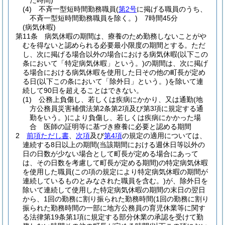
た時間)
(4)
不斉一型短時間勤務職員
(
第2号
に掲げる職員のうち、
不斉一型短時間勤務職員を除く。)
7時間45分
(病気休暇)
第11条
病気休暇の期間は、療養のため勤務しないことがや
むを得ないと認められる必要最小限度の期間とする。
ただ
し、次に掲げる場合以外の場合における病気休暇
(以下この
条において「特定病気休暇」という。)
の期間は、次に掲げ
る場合における病気休暇を使用した日その他の町長が定め
る日
(以下この条において「除外日」という。)
を除いて連
続して90日を超えることはできない。
(1)
公務上負傷し、若しくは疾病にかかり、又は通勤
(地
方公務員災害補償法第2条第2項及び第3項に規定する通
勤をいう。)
により負傷し、若しくは疾病にかかった場
合 医師の証明等に基づき療養に必要と認める期間
2
前項ただし書
、
次項
及び
第4項
の規定の適用については、
連続する8日以上の期間
(当該期間における週休日等以外の
日の日数が少ない場合として町長が定める場合にあって
は、その日数を考慮して町長が定める期間)
の特定病気休暇
を使用した職員
(この項の規定により特定病気休暇の期間が
連続しているものとみなされた職員を含む。)
が、除外日を
除いて連続して使用した特定病気休暇の期間の末日の翌日
から、1回の勤務に割り振られた勤務時間
(1回の勤務に割り
振られた勤務時間の一部に地方公務員の育児休業等に関す
る法律第19条第1項に規定する部分休業の承認を受けて勤