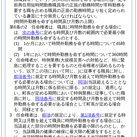
前再任用短時間勤務職員等の正規の勤務時間が常時勤務を
要する職を占める職員の正規の勤務時間より短く定められ
ている趣旨に十分留意しなければならない。
(時間外勤務を命ずる時間及び月数の上限)
第6条の2
任命権者は、職員に時間外勤務を命ずる場合に
は、
次の各号
に定める時間及び月数の範囲内で必要最小限
の時間外勤務を命ずるものとする。
(1)
1か月において時間外勤務を命ずる時間について45時
間
(2)
1年において時間外勤務を命ずる時間について360時間
2
任命権者が、特例業務
(大規模災害への対処など、特に緊
急に処理することを要するものと任命権者が認めるものを
いう。以下この項において同じ。)
に従事する職員に対し、
前項各号
に規定する時間及び月数を超えて時間外勤務を命
ずる必要がある場合については、
同項
(当該超えることとな
る時間又は月数に係る部分に限る。)
の規定は、適用しな
い。
町長が定める期間において特例業務に従事していた職
員に対し、
同項各号
に規定する時間及び月数を超えて時間
外勤務を命ずる必要がある場合として町長が定める場合
も、同様とする。
3
任命権者は、
前項
の規定により、
第1項各号
に規定する時
間又は月数を超えて職員に時間外勤務を命ずる場合には、
当該超えた部分の時間外勤務を必要最小限のものとし、か
つ、当該職員の健康の確保に最大限の配慮をするととも