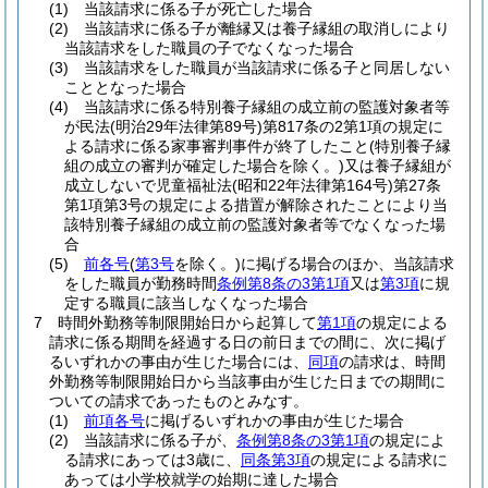
(1)
当該請求に係る子が死亡した場合
(2)
当該請求に係る子が離縁又は養子縁組の取消しにより
当該請求をした職員の子でなくなった場合
(3)
当該請求をした職員が当該請求に係る子と同居しない
こととなった場合
(4)
当該請求に係る特別養子縁組の成立前の監護対象者等
が民法
(明治29年法律第89号)
第817条の2第1項の規定に
よる請求に係る家事審判事件が終了したこと
(特別養子縁
組の成立の審判が確定した場合を除く。)
又は養子縁組が
成立しないで児童福祉法
(昭和22年法律第164号)
第27条
第1項第3号の規定による措置が解除されたことにより当
該特別養子縁組の成立前の監護対象者等でなくなった場
合
(5)
前各号
(
第3号
を除く。)
に掲げる場合のほか、当該請求
をした職員が勤務時間
条例第8条の3第1項
又は
第3項
に規
定する職員に該当しなくなった場合
7
時間外勤務等制限開始日から起算して
第1項
の規定による
請求に係る期間を経過する日の前日までの間に、次に掲げ
るいずれかの事由が生じた場合には、
同項
の請求は、時間
外勤務等制限開始日から当該事由が生じた日までの期間に
ついての請求であったものとみなす。
(1)
前項各号
に掲げるいずれかの事由が生じた場合
(2)
当該請求に係る子が、
条例第8条の3第1項
の規定によ
る請求にあっては3歳に、
同条第3項
の規定による請求に
あっては小学校就学の始期に達した場合