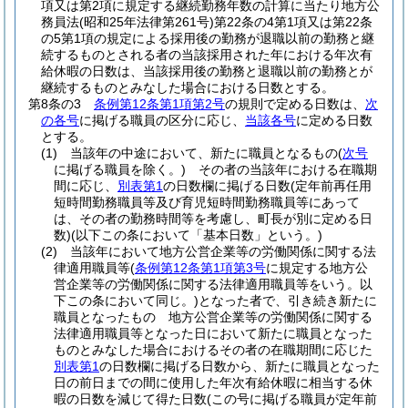
項又は第2項に規定する継続勤務年数の計算に当たり地方公
務員法
(昭和25年法律第261号)
第22条の4第1項又は第22条
の5第1項の規定による採用後の勤務が退職以前の勤務と継
続するものとされる者の当該採用された年における年次有
給休暇の日数は、当該採用後の勤務と退職以前の勤務とが
継続するものとみなした場合における日数とする。
第8条の3
条例第12条第1項第2号
の規則で定める日数は、
次
の各号
に掲げる職員の区分に応じ、
当該各号
に定める日数
とする。
(1)
当該年の中途において、新たに職員となるもの
(
次号
に掲げる職員を除く。)
その者の当該年における在職期
間に応じ、
別表第1
の日数欄に掲げる日数
(定年前再任用
短時間勤務職員等及び育児短時間勤務職員等にあって
は、その者の勤務時間等を考慮し、町長が別に定める日
数)
(以下この条において「基本日数」という。)
(2)
当該年において地方公営企業等の労働関係に関する法
律適用職員等
(
条例第12条第1項第3号
に規定する地方公
営企業等の労働関係に関する法律適用職員等をいう。以
下この条において同じ。)
となった者で、引き続き新たに
職員となったもの 地方公営企業等の労働関係に関する
法律適用職員等となった日において新たに職員となった
ものとみなした場合におけるその者の在職期間に応じた
別表第1
の日数欄に掲げる日数から、新たに職員となった
日の前日までの間に使用した年次有給休暇に相当する休
暇の日数を減じて得た日数
(この号に掲げる職員が定年前