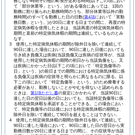
務しない時間その他の町長が定める時間
(以下この項におい
て「部分休業等」という。)
がある場合にあっては、1回の
勤務に割り振られた勤務時間のうち、部分休業等以外の勤
務時間)
のすべてを勤務した日の日数
(
第4項
において「実勤
務日数」という。)
が20日に達する日までの間に、再度の特
定病気休暇を使用したときは、当該再度の特定病気休暇の
期間と直前の特定病気休暇の期間は連続しているものとみ
なす。
3
使用した特定病気休暇の期間が除外日を除いて連続して
90日に達した場合において、90日に達した日後においても
引き続き負傷又は疾病
(当該負傷又は疾病の症状等が、当該
使用した特定病気休暇の期間の初日から当該負傷をし、又
は疾病にかかった日
(以下この項において「特定負傷等の
日」という。)
の前日までの期間における特定病気休暇に係
る負傷又は疾病の症状等と明らかに異なるものに限る。以
下この項において「特定負傷等」という。)
のため療養する
必要があり、勤務しないことがやむを得ないと認められる
ときは、
第1項ただし書
の規定にかかわらず、当該90日に
達した日の翌日以後の日においても、当該特定負傷等に係
る特定病気休暇を承認することができる。
この場合におい
て、特定負傷等の日以後における特定病気休暇の期間は、
除外日を除いて連続して90日を超えることはできない。
4
使用した特定病気休暇の期間が除外日を除いて連続して
90日に達した場合において、90日に達した日の翌日から実
勤務日数が20日に達する日までの間に、その症状等が当該