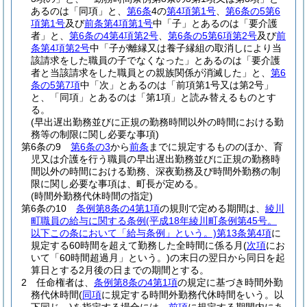
あるのは「同項」と、
第6条
4の
第4項第1号
、
第6条の5第6
項第1号
及び
前条第4項第1号
中「子」とあるのは「要介護
者」と、
第6条の4第4項第2号
、
第6条の5第6項第2号
及び
前
条第4項第2号
中「子が離縁又は養子縁組の取消しにより当
該請求をした職員の子でなくなった」とあるのは「要介護
者と当該請求をした職員との親族関係が消滅した」と、
第6
条の5第7項
中「次」とあるのは「前項第1号又は第2号」
と、「同項」とあるのは「第1項」と読み替えるものとす
る。
(早出遅出勤務並びに正規の勤務時間以外の時間における勤
務等の制限に関し必要な事項)
第6条の9
第6条の3
から
前条
までに規定するもののほか、育
児又は介護を行う職員の早出遅出勤務並びに正規の勤務時
間以外の時間における勤務、深夜勤務及び時間外勤務の制
限に関し必要な事項は、町長が定める。
(時間外勤務代休時間の指定)
第6条の10
条例第8条の4第1項
の規則で定める期間は、
綾川
町職員の給与に関する条例
(平成18年綾川町条例第45号。
以下この条において「給与条例」という。)
第13条第4項
に
規定する60時間を超えて勤務した全時間に係る月
(
次項
にお
いて「60時間超過月」という。)
の末日の翌日から同日を起
算日とする2月後の日までの期間とする。
2
任命権者は、
条例第8条の4第1項
の規定に基づき時間外勤
務代休時間
(
同項
に規定する時間外勤務代休時間をいう。以