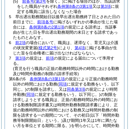
(5)
前各号
(
第3号
を除く。)
に掲げる場合のほか、当該請求
をした職員がそれぞれ
条例第8条の3第1項
又は
第3項
に規
定する職員に該当しなくなった場合
5
早出遅出勤務開始日以後早出遅出勤務終了日とされた日の
前日までに、
前項各号
に掲げるいずれかの事由が生じた場
合には、
条例第8条の2第1項
の規定による請求は、当該事
由が生じた日を早出遅出勤務期間の末日とする請求であっ
たものとみなす。
6
前2項
の場合において、職員は、遅滞なく、育児又は介護
の状況変更届
(
様式第2号
)
により、
第4項
に掲げる事由が生
じた旨を任命権者に届け出なければならない。
7
第3項
の規定は、
前項
の規定による届出について準用す
る。
(育児を行う職員の正規の勤務時間以外の時間における勤務
及び時間外勤務の制限の請求手続等)
第6条の5
条例第8条の3第1項
の規定により正規の勤務時間
以外の時間における勤務
(
同項
に規定する勤務をいう。以下
同じ。)
の制限を請求し、又は
同条第3項
の規定により時間
外勤務
(
同項
に規定する勤務をいう。以下同じ。)
の制限を
請求しようとする職員は、正規の勤務時間以外の時間にお
ける勤務制限請求書又は時間外勤務制限請求書により、正
規の勤務時間以外の時間における勤務又は時間外勤務の制
限を請求する一の期間について、その初日
(以下「時間外勤
務等制限開始日」という。)
及び期間
(1年又は1年に満たな
い月を単位とする期間に限る。)
を明らかにして、時間外勤