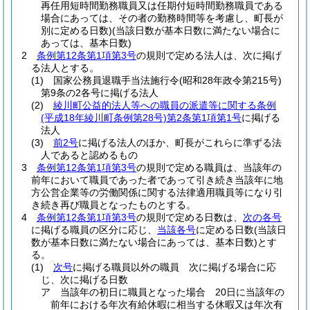
再任用短時間勤務職員又は任期付短時間勤務職員である
場合にあっては、その者の勤務時間等を考慮し、町長が
別に定める日数)
(当該日数が基本日数に満たない場合に
あっては、基本日数)
2
条例第12条第1項第3号
の規則で定める法人は、次に掲げ
る法人とする。
(1)
国家公務員退職手当法施行令
(昭和28年政令第215号)
第9条の2各号に掲げる法人
(2)
綾川町公益的法人等への職員の派遣等に関する条例
(平成18年綾川町条例第28号)
第2条第1項第1号
に掲げる
法人
(3)
前2号
に掲げる法人のほか、町長がこれらに準ずる法
人であると認めるもの
3
条例第12条第1項第3号
の規則で定める職員は、当該年の
前年において職員であった者であって引き続き当該年に地
方公営企業等の労働関係に関する法律適用職員等になり引
き続き再び職員となったものとする。
4
条例第12条第1項第3号
の規則で定める日数は、
次の各号
に掲げる職員の区分に応じ、
当該各号
に定める日数
(当該日
数が基本日数に満たない場合にあっては、基本日数)
とす
る。
(1)
次号
に掲げる職員以外の職員 次に掲げる場合に応
じ、次に掲げる日数
ア
当該年の初日に職員となった場合 20日に当該年の
前年における年次有給休暇に相当する休暇又は年次有