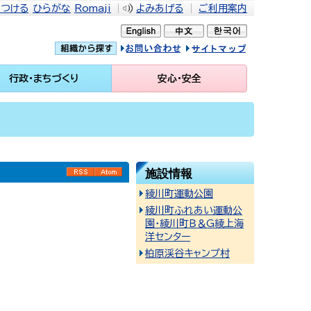
をつける
ひらがな
Romaji
よみあげる
ご利用案内
問い合せ
イトマップ
行政・まちづくり
安心・安全
施設情報
RSS
Atom
綾川町運動公園
綾川町ふれあい運動公
園・綾川町Ｂ＆G綾上海
洋センター
柏原渓谷キャンプ村