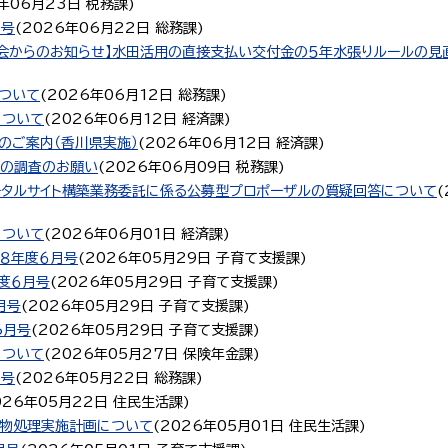
年06月23日
税務課
)
月号
(
2026年06月22日
総務課
)
会からのお知らせ】水田活用の直接支払い交付金の５年水張りルールの見
ついて
(
2026年06月12日
総務課
)
について
(
2026年06月12日
経済課
)
のご案内（香川県実施）
(
2026年06月12日
経済課
)
屋の調査のお願い
(
2026年06月09日
税務課
)
タルサイト構築業務委託に係る公募型プロポーザルの質疑回答について
(
について
(
2026年06月01日
経済課
)
和８年度６月号
(
2026年05月29日
子育て支援課
)
度６月号
(
2026年05月29日
子育て支援課
)
月号
(
2026年05月29日
子育て支援課
)
6月号
(
2026年05月29日
子育て支援課
)
について
(
2026年05月27日
保険年金課
)
月号
(
2026年05月22日
総務課
)
026年05月22日
住民生活課
)
棄物処理実施計画について
(
2026年05月01日
住民生活課
)