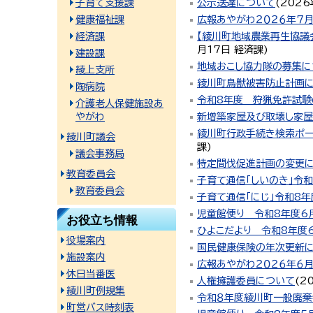
子育て支援課
公示送達について
(
2026
健康福祉課
広報あやがわ２０２６年７
経済課
【綾川町地域農業再生協議
月17日
経済課
)
建設課
地域おこし協力隊の募集に
綾上支所
綾川町鳥獣被害防止計画
陶病院
令和8年度 狩猟免許試験
介護老人保健施設あ
やがわ
新増築家屋及び取壊し家
綾川町行政手続き検索ポー
綾川町議会
課
)
議会事務局
特定間伐促進計画の変更
教育委員会
子育て通信「しいのき」令
教育委員会
子育て通信「にじ」令和8年
児童館便り 令和8年度6
お役立ち情報
ひよこだより 令和8年度
役場案内
国民健康保険の年次更新
施設案内
広報あやがわ２０２６年６
休日当番医
人権擁護委員について
(
2
綾川町例規集
令和８年度綾川町一般廃
町営バス時刻表