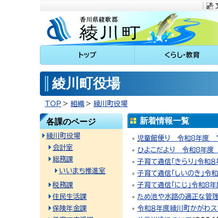
川町
トップ
くらし・教育
綾川町役場
TOP
組織
綾川町役場
新着情報一覧
各課のページ
綾川町役場
児童館便り 令和8年度 7
会計室
ひよこだより 令和8年度 
総務課
子育て通信「きらり」令和
いいまち推進室
子育て通信「しいのき」令
税務課
子育て通信「にじ」令和8年
住民生活課
ため池や水路の適正な管
保険年金課
令和８年度綾川町かがわス