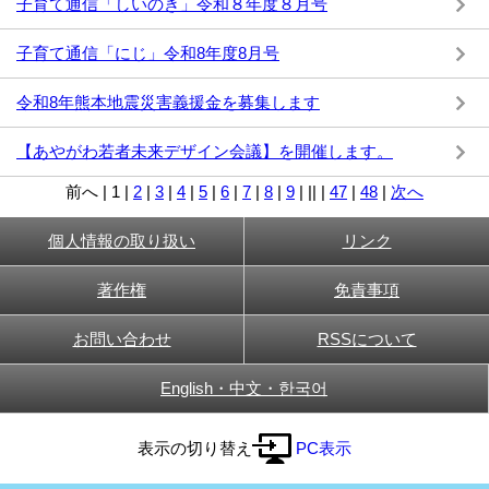
子育て通信「しいのき」令和８年度８月号
子育て通信「にじ」令和8年度8月号
令和8年熊本地震災害義援金を募集します
【あやがわ若者未来デザイン会議】を開催します。
前へ
|
1
|
2
|
3
|
4
|
5
|
6
|
7
|
8
|
9
|
||
|
47
|
48
|
次へ
個人情報の取り扱い
リンク
著作権
免責事項
お問い合わせ
RSSについて
English・中文・한국어
表示の切り替え
PC表示