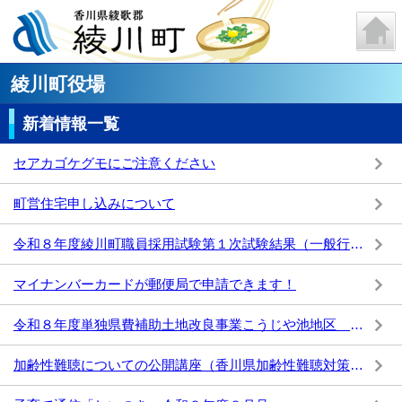
綾川町役場
新着情報一覧
セアカゴケグモにご注意ください
町営住宅申し込みについて
令和８年度綾川町職員採用試験第１次試験結果（一般行政・保育教諭・保健師・建築）について
マイナンバーカードが郵便局で申請できます！
令和８年度単独県費補助土地改良事業こうじや池地区 事業計画決定の縦覧について
加齢性難聴についての公開講座（香川県加齢性難聴対策推進事業）