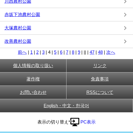
川西農村公園
赤坂下池農村公園
大塚農村公園
改善農村公園
前へ
|
1
|
2
|
3
|
4
|
5
|
6
|
7
|
8
|
9
|
||
|
47
|
48
|
次へ
個人情報の取り扱い
リンク
著作権
免責事項
お問い合わせ
RSSについて
English・中文・한국어
表示の切り替え
PC表示