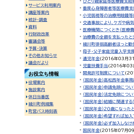
ひとり親家庭等医療費支給
サービス利用案内
重度心身障害者等医療費支
講座等案内
小児弱視等の治療用眼鏡等
統計・調査
交通事故により、ケガや病
資料
医療機関につくとき（医療
行財政改革
治療費の全額を支払ったと
審議会等
綾川町徘徊高齢者ほっと歓
予算・決算
母子・父子家庭児童入学支
その他お知らせ
遺児年金
(
2016年03月3
議会だより
児童扶養手当
(
2016年03
開発許可制度について
(
20
お役立ち情報
（国民年金）高松西年金事
役場案内
（国民年金）申請免除につい
施設案内
（国民年金）法定免除につい
休日当番医
（国民年金）結婚に関連する
綾川町例規集
（国民年金）２０歳になった
町営バス時刻表
（国民年金）希望すれば加入
（国民年金）必ず加入しなけ
国民年金
(
2015年07月0