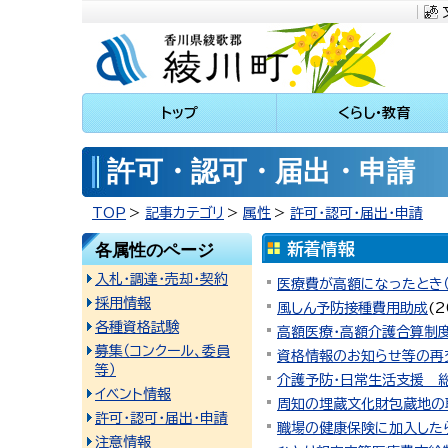
川町
トップ
くらし・教育
許可・認可・届出・申請
TOP
記事カテゴリ
属性
許可・認可・届出・申請
各属性のページ
入札・調達・売却・契約
医療費が高額になったとき
採用情報
風しん予防接種費用助成
(
2
各種資格試験
高額医療・高額介護合算制
募集（コンクール、委員
資格情報のお知らせ等の再
等）
介護予防・日常生活支援 
イベント情報
周知の埋蔵文化財包蔵地の
許可・認可・届出・申請
職場の健康保険に加入した
注意情報