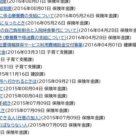
制度
(
2016年08月01日
保険年金課
)
給制度
(
2016年08月01日
保険年金課
)
に係る療養費の支給について
(
2016年05月26日
保険年金課
)
気になったとき
(
2016年05月26日
保険年金課
)
費の自己負担割合と入院時食事代について）
(
2016年04月28日
保険年
き（療養費や移送費の支給について）
(
2016年04月28日
保険年金課
)
位置情報探索サービス利用費補助金交付事業
(
2016年04月01日
健康
度金
(
2016年03月31日
子育て支援課
)
1日
子育て支援課
)
月31日
子育て支援課
)
15年11月16日
建設課
)
務所へ行かれるときは
(
2015年09月21日
保険年金課
)
て
(
2015年08月04日
保険年金課
)
て
(
2015年08月04日
保険年金課
)
手続き
(
2015年07月09日
保険年金課
)
とき
(
2015年07月09日
保険年金課
)
できる人（任意の加入）
(
2015年07月09日
保険年金課
)
ればならない人
(
2015年07月09日
保険年金課
)
9日
保険年金課
)