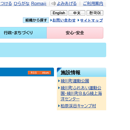
をつける
ひらがな
Romaji
よみあげる
ご利用案内
問い合せ
イトマップ
行政・まちづくり
安心・安全
施設情報
RSS
Atom
綾川町運動公園
綾川町ふれあい運動公
園・綾川町Ｂ＆G綾上海
洋センター
柏原渓谷キャンプ村