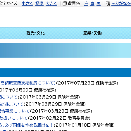
文字サイズ
小さく
標準
大きく
背景色
白
青
黒
ふりがな
観光・文化
産業・労働
（高額療養費支給制度について）
(
2017年07月28日
保険年金課
)
017年06月09日
健康福祉課
)
度について
(
2017年03月29日
保険年金課
)
交付について
(
2017年03月29日
保険年金課
)
総合事業について
(
2017年03月28日
健康福祉課
)
取扱いについて
(
2017年02月22日
教育委員会
)
ら、必ず国保をやめる届出を！
(
2017年01月18日
保険年金課
)